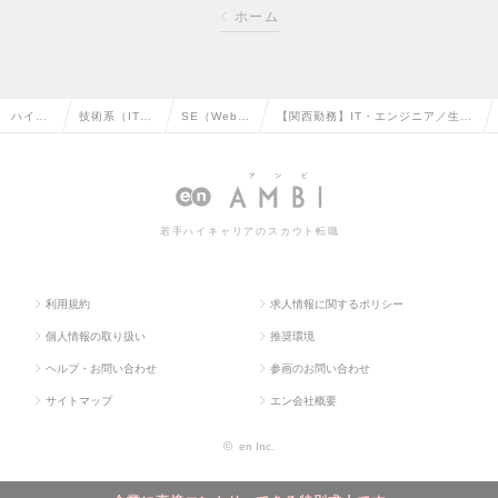
ホーム
ハイク
技術系（IT・
SE（Web・
【関西勤務】IT・エンジニア／生涯
ラス求
Web・通信
オープン
プロエンジニア／プライム上場グル
人TOP
系）の転職
系）の転職
ープ企業の求人情報
若手ハイキャリアのスカウト転職
利用規約
求人情報に関するポリシー
個人情報の取り扱い
推奨環境
ヘルプ・お問い合わせ
参画のお問い合わせ
サイトマップ
エン会社概要
©
en Inc.