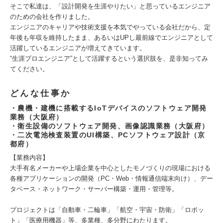
そこで私達は、「設計開発を生涯やりたい」と思っているエンジニア
のための会社を作りました。
エンジニアのキャリアや技術支援を本気でやっている会社だから、定
年後も年収を維持したまま、あるいはUPし最前線でエンジニアとして
活躍しているエンジニアが増えてきています。
“生涯プロエンジニア”として活躍するという選択肢を、是非知ってみ
てください。
どんな仕事か
・農機・建機に搭載するIoTデバイスのソフトウェア開発
業務（大阪府）
・衛生設備のソフトウェア開発、画像認識業務（大阪府）
・二次電池検査装置のUI構築、PCソフトウェア設計（京
都府）
【業務内容】
大手有名メーカーや上場企業を中心としたモノづくりの現場における
各種アプリケーションの開発（PC・Web・情報通信端末向け）、デー
タベース・ネットワーク・サーバー構築・運用・管理等。
プロジェクトは「自動車・二輪車」「航空・宇宙・防衛」「ロボッ
ト」「医療用機器」等、多業種、多分野にわたります。