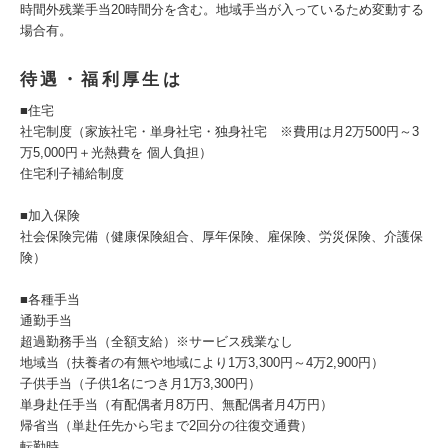
時間外残業手当20時間分を含む。地域手当が入っているため変動する
場合有。
待遇・福利厚生は
■住宅
社宅制度（家族社宅・単身社宅・独身社宅 ※費用は月2万500円～3
万5,000円＋光熱費を 個人負担）
住宅利子補給制度
■加入保険
社会保険完備（健康保険組合、厚年保険、雇保険、労災保険、介護保
険）
■各種手当
通勤手当
超過勤務手当（全額支給）※サービス残業なし
地域当（扶養者の有無や地域により1万3,300円～4万2,900円）
子供手当（子供1名につき月1万3,300円）
単身赴任手当（有配偶者月8万円、無配偶者月4万円）
帰省当（単赴任先から宅まで2回分の往復交通費）
転勤時