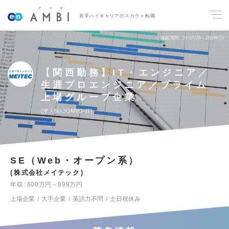
若手ハイキャリアのスカウト転職
掲載期間
26/07/28～26/08/10
【関西勤務】IT・エンジニア／
生涯プロエンジニア／プライム
上場グループ企業
求人No.JOMVG-IT
SE（Web・オープン系）
株式会社メイテック
年収
600万円～899万円
上場企業
大手企業
英語力不問
土日祝休み