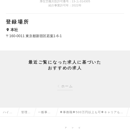
厚生労働大臣許可番号：13-ユ-314305
紹介事業許可年：2022年
登録場所
本社
〒160-0011 東京都新宿区若葉1-6-1
最近ご覧になった求人に基づいた
おすすめの求人
ホーム
ハイク
管理部
一般事
🔶事務職🔶500万円以上も可🔶キャリアもラ
ラス求
門系の
務・営業
イフも諦めない🔶面接対策◎職務経歴書プレ