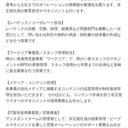
選考から入社までのオペレーションの再構築や最適化を図ります。非
正規社員の教育担当やマネジメントも行います。
【レバテック／コーポレート担当】
レバテックの法務、労務、経理、総務系など間接部門を横断した一次
窓口として、問い合わせ対応や契約の承認・契約書や請求書の作成な
どを行う部署です。
【ワークリア事業部／スタッフ管理担当】
障がい者雇⽤⽀援事業「ワークリア」で、障がい者スタッフのマネジ
メントやBPOの業務管理、スタッフ採用から卒業までの企画など多岐
に渡る業務を行う部署です。
【メディア・コンテンツ管理】
各事業の自社メディアに掲載するコンテンツの品質管理や制作進捗管
理を担当いただきます。 そのほかにも、コンテンツ作成を担う非正規
ライターのマネジメントや採用業務もお任せします。
【IT新卒採用事業部／営業推進】
アシスタントチームの管理者として、非正規社員の就業管理・ピープ
ルマネジメントを通した営業オペレーションのサポート業務をお任せ