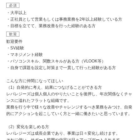
必須
・大卒以上
・正社員として営業もしくは事務業務を2年以上経験している方
・目標を立てて、業務改善を行った経験のある方
歓迎
歓迎要件
・SV経験
・マネジメント経験
・パソコンスキル、関数スキルがある方（VLOOK等）
・自身で課題を設定し対策まで一貫して行った経験がある方
こんな方に仲間になってほしい
（1）自発的に考え、結果につなげることができる方
レバレジーズは個人個人のやりたいことを後押し、年次関係なくチャ
ンスに溢れたフラットな組織です。
業務を行う中で様々な改善やチャレンジするべき業務をみつけ、自発
的にアクションを起こしていく方と一緒に働きたいと思っています。
（2）変化を楽しめる方
レバレジーズは成長企業であり、事業は日々変化し続けます。
それに伴い、サポート範囲や内容は日々アップデートされます。