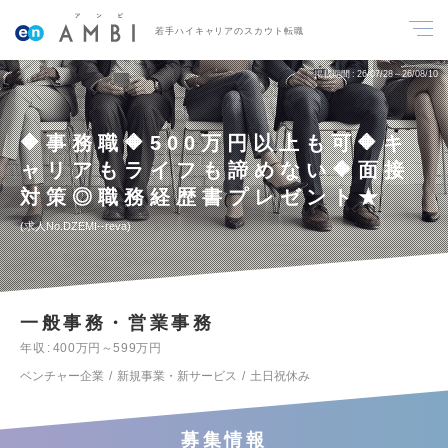
若手ハイキャリアのスカウト転職
掲載期間
26/07/28～26/08/10
🔶事務職🔶500万円以上も可🔶キ
ャリアもライフも諦めない🔶面接
対策◎職務経歴書プレゼント★
求人No.DZEMI--reva
一般事務・営業事務
年収
400万円～599万円
ベンチャー企業
新規事業・新サービス
土日祝休み
募集情報