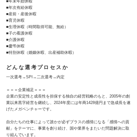
■年末年始休暇
■年次有給休暇
■産前・産後休暇
■育児休暇
■生理休暇（時間取得可能、無給）
■子の看護休暇
■介護休暇
■慶弔休暇
■特別休暇（婚姻休暇、出産補助休暇）
どんな選考プロセスか
一次選考→SPI→二次選考→内定
＝＝＝企業補足＝＝＝
企業の安定性と成長性を担保する独自の経営戦略のもと、2005年の創
業以来黒字経営を継続し、2024年度には年商1428億円まで急成長を遂
げたメガベンチャーです。
自分たちの仕事によって誰かが必ずプラスの感情になる「感情への貢
献」をテーマに、事業を創り続け、国や業界をまたいだ問題解決に取
り組んでいます。