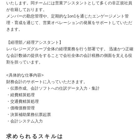
いたします。同チームには営業アシスタントとして多くの非正規社員
が在籍しております。
メンバーの勤怠管理や、定期的な1on1を通じたエンゲージメント管
理・育成を通じて、営業オペレーションの発展をサポートしていただ
きます。
【経理部／経理アシスタント】
レバレジーズグループ全体の経理業務を行う部署です。 迅速かつ正確
な会計数値の提供をすることで会社全体の会計税務の側面を支える役
割を担っています。
<具体的な仕事内容>
財務会計のサポートに入っていただきます。
・伝票作成、会計ソフトへの仕訳データ入力・集計
・経費精算処理
・交通費精算処理
・債権債務管理
・決算補助業務伝票起票
・会計システム入力
求められるスキルは