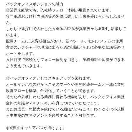
バックオフィスポジションの魅力
◎業界未経験でも、入社時フォロー体制が用意されています。
専門用語および社内用語等の習得は難しい印象を受けるかもしれませ
ん。
しかし中途採用で入社した方全体の92％が異業界からJOINし活躍して
います。
配属チームに1人育成担当がおり、基本ツール、社内システムの使用
方法のレクチャーや現場に出るための訓練とそれに必要な知識等のサ
ポートをします。
入社前後で継続的なフォロー体制を用意し、業務知識の習得ができる
よう支えていきます。
◎バックオフィスとしてスキルアップを図れます。
オールインハウスだからこそのマーケや開発関連チームと一緒に業務
改善フローを構築、仕組化していくことができます。
そのため多岐にわたる業務に携わる機会があり、バックオフィス業務
全体の知識やマルチスキルを身につけていただけます。
また急成長・急拡大を続けている組織だからこそ、ゆくゆくは小規模
～中規模のマネジメントを経験することも可能です。
◎複数のキャリアパスが描けます。