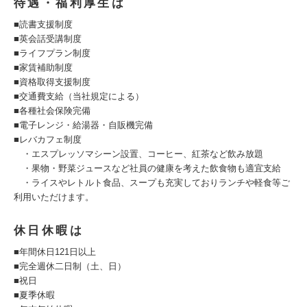
待遇・福利厚生は
■読書支援制度
■英会話受講制度
■ライフプラン制度
■家賃補助制度
■資格取得支援制度
■交通費支給（当社規定による）
■各種社会保険完備
■電子レンジ・給湯器・自販機完備
■レバカフェ制度
・エスプレッソマシーン設置、コーヒー、紅茶など飲み放題
・果物・野菜ジュースなど社員の健康を考えた飲食物も適宜支給
・ライスやレトルト食品、スープも充実しておりランチや軽食等ご
利用いただけます。
休日休暇は
■年間休日121日以上
■完全週休二日制（土、日）
■祝日
■夏季休暇