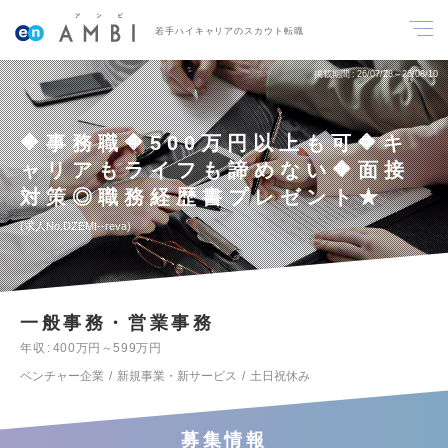
若手ハイキャリアのスカウト転職
掲載期間
26/07/28～26/08/10
🔶事務職🔶500万円以上も可🔶キ
ャリアもライフも諦めない🔶面接
対策◎職務経歴書プレゼント★
求人No.DZEMI--reva
一般事務・営業事務
年収
400万円～599万円
ベンチャー企業
新規事業・新サービス
土日祝休み
募集情報