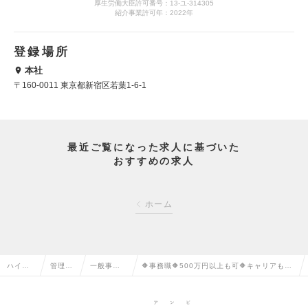
厚生労働大臣許可番号：13-ユ-314305
紹介事業許可年：2022年
登録場所
本社
〒160-0011 東京都新宿区若葉1-6-1
最近ご覧になった求人に基づいた
おすすめの求人
ホーム
ハイク
管理部
一般事
🔶事務職🔶500万円以上も可🔶キャリアもラ
ラス求
門系の
務・営業
イフも諦めない🔶面接対策◎職務経歴書プレ