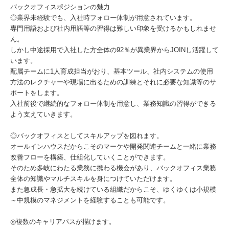
バックオフィスポジションの魅力
◎業界未経験でも、入社時フォロー体制が用意されています。
専門用語および社内用語等の習得は難しい印象を受けるかもしれませ
ん。
しかし中途採用で入社した方全体の92％が異業界からJOINし活躍して
います。
配属チームに1人育成担当がおり、基本ツール、社内システムの使用
方法のレクチャーや現場に出るための訓練とそれに必要な知識等のサ
ポートをします。
入社前後で継続的なフォロー体制を用意し、業務知識の習得ができる
よう支えていきます。
◎バックオフィスとしてスキルアップを図れます。
オールインハウスだからこそのマーケや開発関連チームと一緒に業務
改善フローを構築、仕組化していくことができます。
そのため多岐にわたる業務に携わる機会があり、バックオフィス業務
全体の知識やマルチスキルを身につけていただけます。
また急成長・急拡大を続けている組織だからこそ、ゆくゆくは小規模
～中規模のマネジメントを経験することも可能です。
◎複数のキャリアパスが描けます。