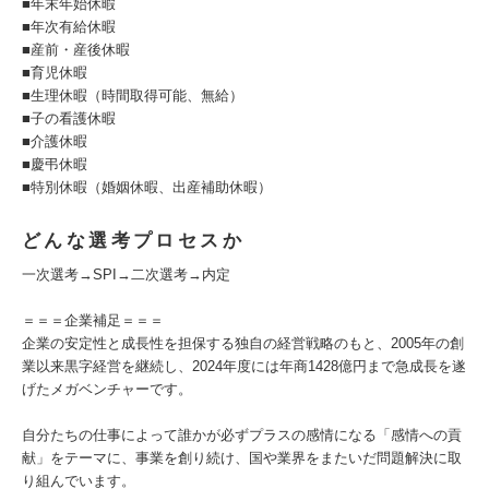
■年末年始休暇
■年次有給休暇
■産前・産後休暇
■育児休暇
■生理休暇（時間取得可能、無給）
■子の看護休暇
■介護休暇
■慶弔休暇
■特別休暇（婚姻休暇、出産補助休暇）
どんな選考プロセスか
一次選考→SPI→二次選考→内定
＝＝＝企業補足＝＝＝
企業の安定性と成長性を担保する独自の経営戦略のもと、2005年の創
業以来黒字経営を継続し、2024年度には年商1428億円まで急成長を遂
げたメガベンチャーです。
自分たちの仕事によって誰かが必ずプラスの感情になる「感情への貢
献」をテーマに、事業を創り続け、国や業界をまたいだ問題解決に取
り組んでいます。