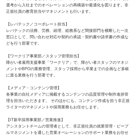
選考から入社までのオペレーションの再構築や最適化を図ります。非
正規社員の教育担当やマネジメントも行います。
【レバテック／コーポレート担当】
レバテックの法務、労務、経理、総務系など間接部門を横断した一次
窓口として、問い合わせ対応や契約の承認・契約書や請求書の作成な
どを行う部署です。
【ワークリア事業部／スタッフ管理担当】
障がい者雇⽤⽀援事業「ワークリア」で、障がい者スタッフのマネジ
メントやBPOの業務管理、スタッフ採用から卒業までの企画など多岐
に渡る業務を行う部署です。
【メディア・コンテンツ管理】
各事業の自社メディアに掲載するコンテンツの品質管理や制作進捗管
理を担当いただきます。 そのほかにも、コンテンツ作成を担う非正規
ライターのマネジメントや採用業務もお任せします。
【IT新卒採用事業部／営業推進】
アシスタントチームの管理者として、非正規社員の就業管理・ピープ
ルマネジメントを通した営業オペレーションのサポート業務をお任せ