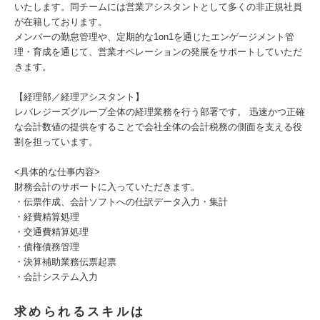
いたします。同チームには営業アシスタントとして多くの非正規社員
が在籍しております。
メンバーの勤怠管理や、定期的な1on1を通じたエンゲージメント管
理・育成を通じて、営業オペレーションの発展をサポートしていただ
きます。
【経理部／経理アシスタント】
レバレジーズグループ全体の経理業務を行う部署です。 迅速かつ正確
な会計数値の提供をすることで会社全体の会計税務の側面を支える役
割を担っています。
<具体的な仕事内容>
財務会計のサポートに入っていただきます。
・伝票作成、会計ソフトへの仕訳データ入力・集計
・経費精算処理
・交通費精算処理
・債権債務管理
・決算補助業務伝票起票
・会計システム入力
求められるスキルは