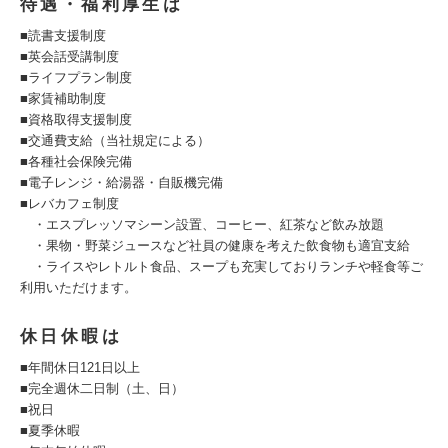
待遇・福利厚生は
■読書支援制度
■英会話受講制度
■ライフプラン制度
■家賃補助制度
■資格取得支援制度
■交通費支給（当社規定による）
■各種社会保険完備
■電子レンジ・給湯器・自販機完備
■レバカフェ制度
・エスプレッソマシーン設置、コーヒー、紅茶など飲み放題
・果物・野菜ジュースなど社員の健康を考えた飲食物も適宜支給
・ライスやレトルト食品、スープも充実しておりランチや軽食等ご
利用いただけます。
休日休暇は
■年間休日121日以上
■完全週休二日制（土、日）
■祝日
■夏季休暇