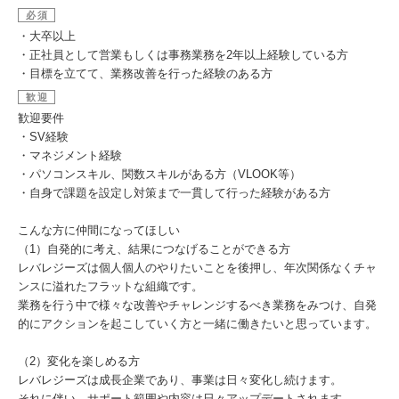
必須
・大卒以上
・正社員として営業もしくは事務業務を2年以上経験している方
・目標を立てて、業務改善を行った経験のある方
歓迎
歓迎要件
・SV経験
・マネジメント経験
・パソコンスキル、関数スキルがある方（VLOOK等）
・自身で課題を設定し対策まで一貫して行った経験がある方
こんな方に仲間になってほしい
（1）自発的に考え、結果につなげることができる方
レバレジーズは個人個人のやりたいことを後押し、年次関係なくチャ
ンスに溢れたフラットな組織です。
業務を行う中で様々な改善やチャレンジするべき業務をみつけ、自発
的にアクションを起こしていく方と一緒に働きたいと思っています。
（2）変化を楽しめる方
レバレジーズは成長企業であり、事業は日々変化し続けます。
それに伴い、サポート範囲や内容は日々アップデートされます。