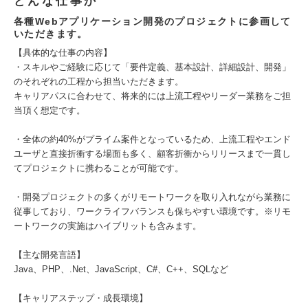
どんな仕事か
各種Webアプリケーション開発のプロジェクトに参画して
いただきます。
【具体的な仕事の内容】
・スキルやご経験に応じて「要件定義、基本設計、詳細設計、開発」
のそれぞれの工程から担当いただきます。
キャリアパスに合わせて、将来的には上流工程やリーダー業務をご担
当頂く想定です。
・全体の約40%がプライム案件となっているため、上流工程やエンド
ユーザと直接折衝する場面も多く、顧客折衝からリリースまで一貫し
てプロジェクトに携わることが可能です。
・開発プロジェクトの多くがリモートワークを取り入れながら業務に
従事しており、ワークライフバランスも保ちやすい環境です。※リモ
ートワークの実施はハイブリットも含みます。
【主な開発言語】
Java、PHP、.Net、JavaScript、C#、C++、SQLなど
【キャリアステップ・成長環境】