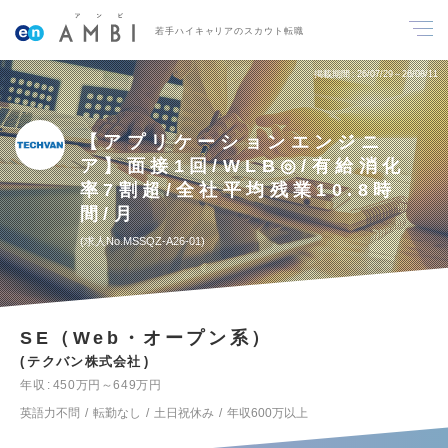
若手ハイキャリアのスカウト転職
掲載期間
26/07/29～26/08/11
【アプリケーションエンジニ
ア】面接1回/WLB◎/有給消化
率7割超/全社平均残業10.8時
間/月
求人No.MSSQZ-A26-01
SE（Web・オープン系）
テクバン株式会社
年収
450万円～649万円
英語力不問
転勤なし
土日祝休み
年収600万以上