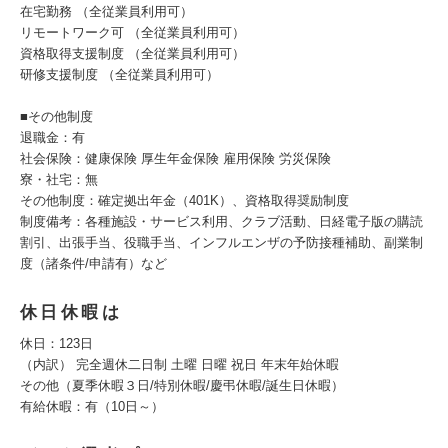
在宅勤務 （全従業員利用可）
リモートワーク可 （全従業員利用可）
資格取得支援制度 （全従業員利用可）
研修支援制度 （全従業員利用可）
■その他制度
退職金：有
社会保険：健康保険 厚生年金保険 雇用保険 労災保険
寮・社宅：無
その他制度：確定拠出年金（401K）、資格取得奨励制度
制度備考：各種施設・サービス利用、クラブ活動、日経電子版の購読
割引、出張手当、役職手当、インフルエンザの予防接種補助、副業制
度（諸条件/申請有）など
休日休暇は
休日：123日
（内訳） 完全週休二日制 土曜 日曜 祝日 年末年始休暇
その他（夏季休暇３日/特別休暇/慶弔休暇/誕生日休暇）
有給休暇：有（10日～）