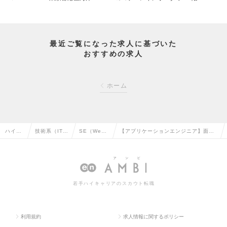
最近ご覧になった求人に基づいた
おすすめの求人
ホーム
ハイク
技術系（IT・
SE（We
【アプリケーションエンジニア】面接
ラス求
Web・通信
b・オープ
1回/WLB◎/有給消化率7割超/全社平
人TOP
系）の転職
ン系）の転
均残業10.8時間/月の求人情報
職
若手ハイキャリアのスカウト転職
利用規約
求人情報に関するポリシー