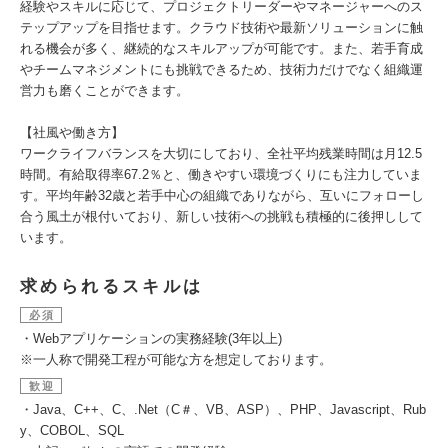
経験やスキルに応じて、プロジェクトリーダーやマネージャーへのス
テップアップを目指せます。クラウド技術や最新ソリューションに触
れる機会が多く、継続的なスキルアップが可能です。また、若手育成
やチームマネジメントにも挑戦できるため、技術力だけでなく組織運
営力も磨くことができます。
【社風や働き方】
ワークライフバランスを大切にしており、全社平均残業時間は月12.5
時間。有給取得率67.2％と、働きやすい環境づくりにも注力していま
す。平均年齢32歳と若手中心の組織でありながら、互いにフォローし
合う風土が根付いており、新しい技術への挑戦も積極的に後押しして
います。
求められるスキルは
必須
・Webアプリケーションの実務経験(3年以上)
※一人称で開発工程が可能な方を想定しております。
歓迎
・Java、C++、C、.Net（C＃、VB、ASP）、PHP、Javascript、Rub
y、COBOL、SQL