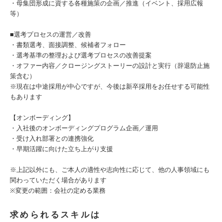
・母集団形成に資する各種施策の企画／推進（イベント、採用広報
等）
■選考プロセスの運営／改善
・書類選考、面接調整、候補者フォロー
・選考基準の整理および選考プロセスの改善提案
・オファー内容／クロージングストーリーの設計と実行（辞退防止施
策含む）
※現在は中途採用が中心ですが、今後は新卒採用をお任せする可能性
もあります
【オンボーディング】
・入社後のオンボーディングプログラム企画／運用
・受け入れ部署との連携強化
・早期活躍に向けた立ち上がり支援
※上記以外にも、ご本人の適性や志向性に応じて、他の人事領域にも
関わっていただく場合があります
※変更の範囲：会社の定める業務
求められるスキルは