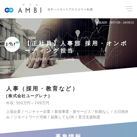
若手ハイキャリアのスカウト転職
掲載期間
26/07/28～26/08/10
【正社員】人事部 採用・オンボ
ーディング担当
求人No.EUGE-Recrut-Onboard
人事（採用・教育など）
株式会社ユーグレナ
年収
550万円～799万円
上場企業
ベンチャー企業
新規事業・新サービス
転勤なし
土日祝休
み
リモートワーク可能
副業してもOK
育児支援制度
募集情報