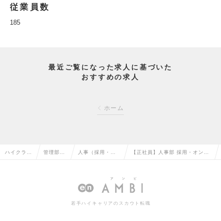
従業員数
185
最近ご覧になった求人に基づいた
おすすめの求人
ホーム
ハイクラス
管理部門
人事（採用・教
【正社員】人事部 採用・オンボ
求人TOP
系の転職
育など）の転職
ーディング担当の求人情報
若手ハイキャリアのスカウト転職