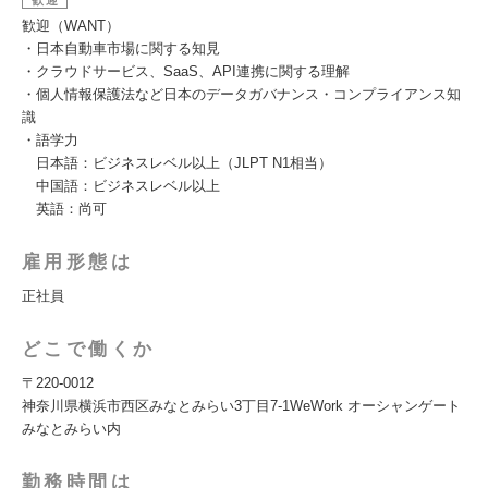
歓迎
歓迎（WANT）
・日本自動車市場に関する知見
・クラウドサービス、SaaS、API連携に関する理解
・個人情報保護法など日本のデータガバナンス・コンプライアンス知
識
・語学力
日本語：ビジネスレベル以上（JLPT N1相当）
中国語：ビジネスレベル以上
英語：尚可
雇用形態は
正社員
どこで働くか
〒220-0012
神奈川県横浜市西区みなとみらい3丁目7-1WeWork オーシャンゲート
みなとみらい内
勤務時間は