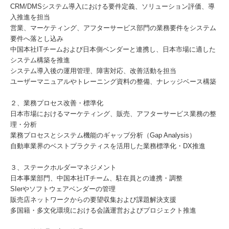
CRM/DMSシステム導入における要件定義、ソリューション評価、導
入推進を担当
営業、マーケティング、アフターサービス部門の業務要件をシステム
要件へ落とし込み
中国本社ITチームおよび日本側ベンダーと連携し、日本市場に適した
システム構築を推進
システム導入後の運用管理、障害対応、改善活動を担当
ユーザーマニュアルやトレーニング資料の整備、ナレッジベース構築
２、業務プロセス改善・標準化
日本市場におけるマーケティング、販売、アフターサービス業務の整
理・分析
業務プロセスとシステム機能のギャップ分析（Gap Analysis）
自動車業界のベストプラクティスを活用した業務標準化・DX推進
３、ステークホルダーマネジメント
日本事業部門、中国本社ITチーム、駐在員との連携・調整
SIerやソフトウェアベンダーの管理
販売店ネットワークからの要望収集および課題解決支援
多国籍・多文化環境における会議運営およびプロジェクト推進