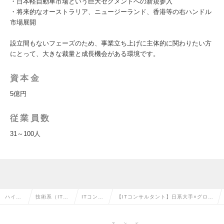
・日本軽自動車市場という巨大セグメントへの新規参入
・将来的なオーストラリア、ニュージーランド、香港等の右ハンドル
市場展開
設立間もないフェーズのため、事業立ち上げに主体的に関わりたい方
にとって、大きな裁量と成長機会がある環境です。
資本金
5億円
従業員数
31～100人
ハイク
技術系（IT・
ITコンサ
【ITコンサルタント】日系大手×グロー
ラス求
Web・通信
ルタント
バル自動車メーカー合弁・次世代モビ