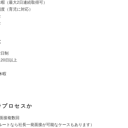
会休暇（最大2日連続取得可）
務制度（育児に対応）
金
金
は
2日制
20日以上
休暇
考プロセスか
 面接複数回
ルートなら社長一発面接が可能なケースもあります）