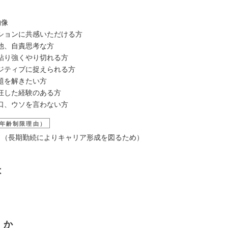
物像
ションに共感いただける方
他、自責思考な方
粘り強くやり切れる方
ジティブに捉えられる方
題を解きたい方
狂した経験のある方
口、ウソを言わない方
年齢制限理由）
5歳 （長期勤続によりキャリア形成を図るため）
は
くか