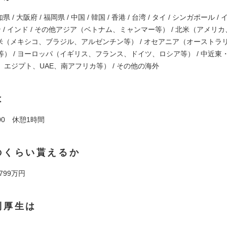
県 / 大阪府 / 福岡県 / 中国 / 韓国 / 香港 / 台湾 / タイ / シンガポール 
ン / インド / その他アジア（ベトナム、ミャンマー等） / 北米（アメリ
中南米（メキシコ、ブラジル、アルゼンチン等） / オセアニア（オーストラ
等） / ヨーロッパ（イギリス、フランス、ドイツ、ロシア等） / 中近東
エジプト、UAE、南アフリカ等） / その他の海外
は
9:00 休憩1時間
のくらい貰えるか
 799万円
利厚生は
】