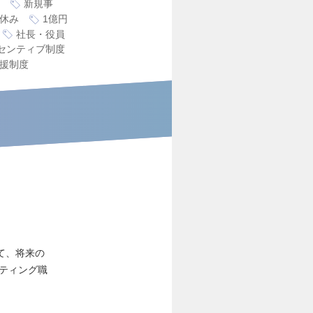
新規事
休み
1億円
社長・役員
センティブ制度
援制度
て、将来の
ティング職