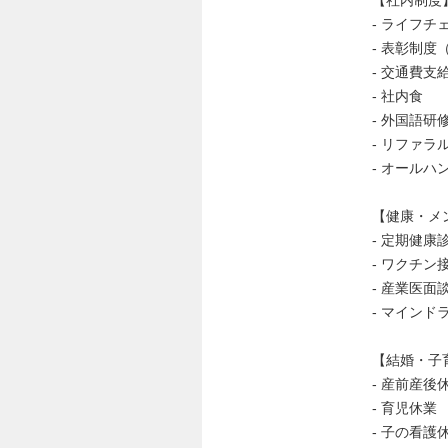
- ライフ
- 表彰制
- 交通費支
- 社内食
- 外国語研
- リファ
- オール
【健康・メ
- 定期健康
- ワクチン
- 産業医面
- マイン
【結婚・子
- 産前産後
- 育児休業
- 子の看