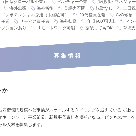
り（日系グローバル企業）
ベンチャー企業
管理職・マネジャー
海外出張
海外折衝
英語力不問
転勤なし
土日祝
ポテンシャル採用（未経験可）
20代役員在籍
CxO候補
責任者
サービス責任者
海外転勤
年収600万以上
イン
オプションあり
リモートワーク可能
副業してもOK
育児支
募集情報
事か
】
ら四桁億円規模へと事業がスケールするタイミングを迎えている同社に
マネージャー、事業部長、新規事業責任者候補となる、ビジネス/マーケ
ャル人材を募集します。