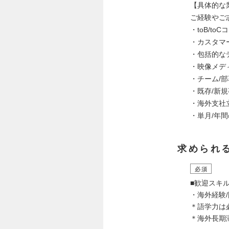
【具体的な
ご経験やご
・toB/t
・カスタマ
・包括的な
・映像メデ
・チーム/
・既存/新
・海外支社
・単月/年間
求められ
必須
■歓迎スキ
・海外経験
＊語学力は
＊海外長期