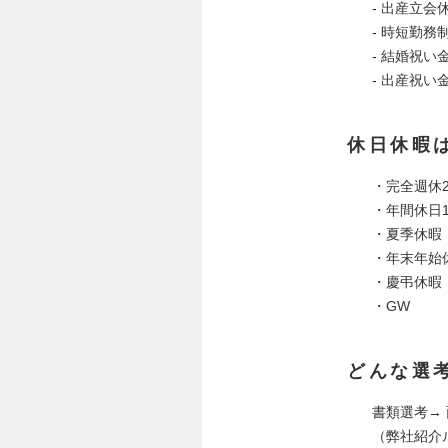
- 出産立
- 時短勤
- 結婚祝い
- 出産祝い
休日休暇
・完全週休
・年間休日1
・夏季休暇
・年末年始
・慶弔休暇
・GW
どんな選
書類選考→
（弊社紹介