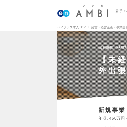
若手
ハイクラス求人TOP
経営・経営企画・事業企
掲載期間
26/07
【未経
外出
新規事業
年収
450万円