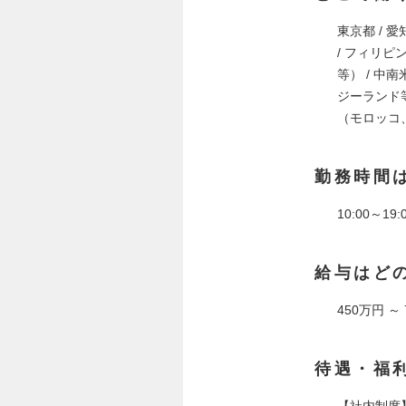
東京都 / 愛知
/ フィリピ
等） / 
ジーランド
（モロッコ、
勤務時間
10:00～1
給与はど
450万円 ～
待遇・福
【社内制度