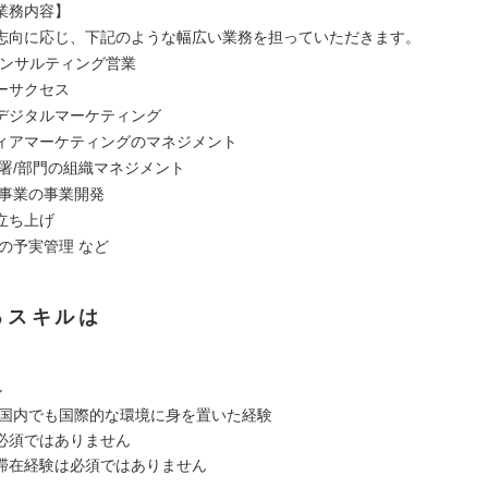
業務内容】
志向に応じ、下記のような幅広い業務を担っていただきます。
oCコンサルティング営業
ーサクセス
デジタルマーケティング
ィアマーケティングのマネジメント
部署/部門の組織マネジメント
規事業の事業開発
立ち上げ
の予実管理 など
るスキルは
ル
/国内でも国際的な環境に身を置いた経験
必須ではありません
滞在経験は必須ではありません