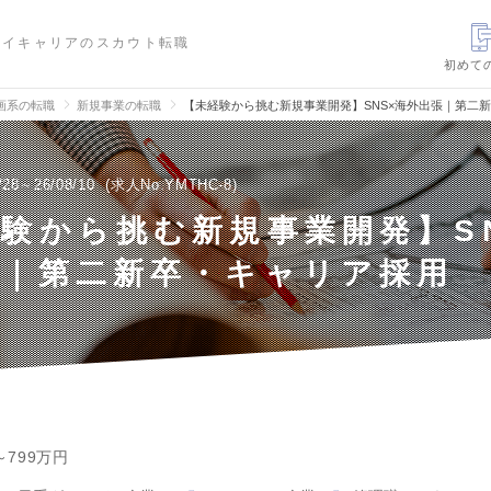
ハイキャリアのスカウト転職
初めて
画系の転職
新規事業の転職
【未経験から挑む新規事業開発】SNS×海外出張｜第二
/28～26/08/10
求人No.YMTHC-8
験から挑む新規事業開発】S
張｜第二新卒・キャリア採用
～799万円