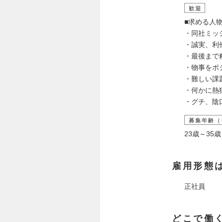
歓迎
■求める人
・同社ミッ
・誠実、利
・最後まで
・物事をポ
・難しい課
・何かに熱
・グチ、陰
募集年齢（
23歳～3
雇用形態
正社員
どこで働