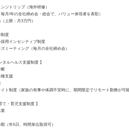
チェンジトリップ（海外研修）
度（毎月/年の全社締め会・総会で、バリュー体現者を表彰）
給（上限：月3万円）
修制度
ラル採用インセンティブ制度
ハンズミーティング（毎月の全社締め会）
ンタルヘルス支援制度 】
診断
接種支援
談
ドライト制度（家族の有事や体調不安時に、期間限定でリモート勤務が可
育て・育児支援制度 】
休業
護休暇（年5日、時間単位取得可）