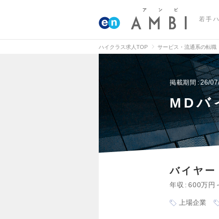
若手
ハイクラス求人TOP
サービス・流通系の転職
掲載期間
26/07
MDバ
バイヤー
年収
600万円
上場企業