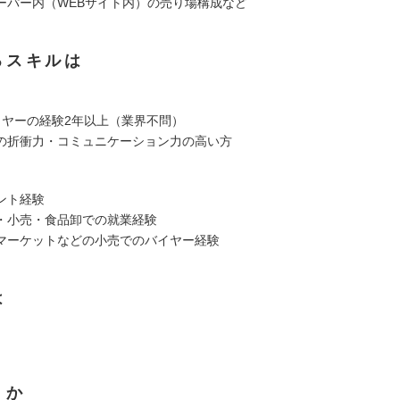
ーパー内（WEBサイト内）の売り場構成など
るスキルは
イヤーの経験2年以上（業界不問）
の折衝力・コミュニケーション力の高い方
ント経験
・小売・食品卸での就業経験
マーケットなどの小売でのバイヤー経験
は
くか