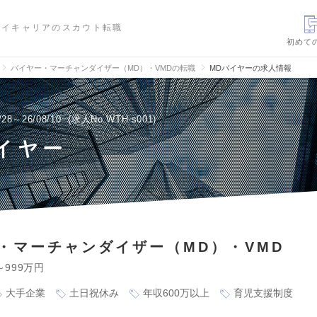
ハイキャリアのスカウト転職
初めて
バイヤー・マーチャンダイザー（MD）・VMDの転職
MDバイヤーの求人情報
/28～26/08/10
求人No.WTH-s001
イヤー
・マーチャンダイザー（MD）・VMD
～999万円
大手企業
土日祝休み
年収600万以上
育児支援制度