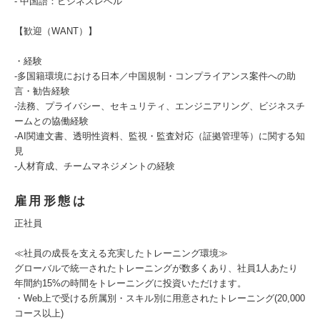
- 中国語：ビジネスレベル
【歓迎（WANT）】
・経験
-多国籍環境における日本／中国規制・コンプライアンス案件への助
言・勧告経験
-法務、プライバシー、セキュリティ、エンジニアリング、ビジネスチ
ームとの協働経験
-AI関連文書、透明性資料、監視・監査対応（証拠管理等）に関する知
見
-人材育成、チームマネジメントの経験
雇用形態は
正社員
≪社員の成長を支える充実したトレーニング環境≫
グローバルで統一されたトレーニングが数多くあり、社員1人あたり
年間約15%の時間をトレーニングに投資いただけます。
・Web上で受ける所属別・スキル別に用意されたトレーニング(20,000
コース以上)