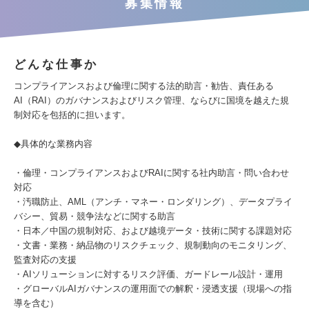
募集情報
どんな仕事か
コンプライアンスおよび倫理に関する法的助言・勧告、責任ある
AI（RAI）のガバナンスおよびリスク管理、ならびに国境を越えた規
制対応を包括的に担います。
◆具体的な業務内容
・倫理・コンプライアンスおよびRAIに関する社内助言・問い合わせ
対応
・汚職防止、AML（アンチ・マネー・ロンダリング）、データプライ
バシー、貿易・競争法などに関する助言
・日本／中国の規制対応、および越境データ・技術に関する課題対応
・文書・業務・納品物のリスクチェック、規制動向のモニタリング、
監査対応の支援
・AIソリューションに対するリスク評価、ガードレール設計・運用
・グローバルAIガバナンスの運用面での解釈・浸透支援（現場への指
導を含む）