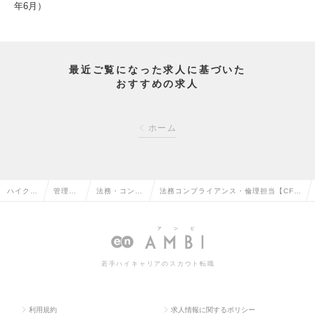
年6月）
最近ご覧になった求人に基づいた
おすすめの求人
ホーム
ハイクラ
管理部
法務・コンプ
法務コンプライアンス・倫理担当【CF－
ス求人T
門系の
ライアンスの
Global Legal Network】R00332347
OP
転職
転職
の求人情報
若手ハイキャリアのスカウト転職
利用規約
求人情報に関するポリシー