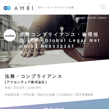
若手ハイキャリアのスカウト転職
掲載期間
26/07/28～26/08/10
法務コンプライアンス・倫理担
当【CF－Global Legal Net
work】R00332347
求人No.PZFOS-CF-Cross-CRE
法務・コンプライアンス
アクセンチュア株式会社
年収
700万円～1099万円
外資系企業
大手企業
英語力が必要
土日祝休み
育児支援制度