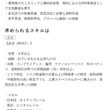
・運用後のモニタリングと継続的改善、国内におけるRAI推進役とし
て文化醸成を牽引
・多言語での研修実施、意思決定に必要な資料作成
・若手育成、業務効率化、グローバル施策への貢献
求められるスキルは
必須
【必須（MUST）】
・学歴：大卒以上
・経験：以下いずれかをお持ちの方
- 法務、コンプライアンス、倫理、テクノロジーリスク、AIガバナン
ス、規制対応分野での実務経験（10～15年以上）
- リスク特定、リスク軽減策の立案および関係者への助言・勧告経験
- 不確実性の高い状況下でも、上層ステークホルダーに働きかけ、意
思決定を主導した経験
・スキル
- 日本語：ネイティブレベル
- 英語：ビジネスレベル