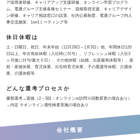
ア採用者研修、キャリアアップ支援研修、オンライン学習プログラ
ム、電通グループ主催各種セミナー、資格取得支援、キャリアデザイ
ン研修、キャリア相談窓口の設置、社内公募制度、電通グループ内人
事交流施策、1on1ミーティング等
休日休暇は
土・日曜日、祝日、年末年始（12月29日～1月3日）他、年間休日120
日以上、年次有給休暇（入社時に付与）、リフレッシュ休暇（入社3
ヶ月後に付与/最大５日）、その他休暇（結婚、出産服喪休暇等）、産
前・産後休業、育児休業、出生時育児休業、子の看護等休暇、介護休
業、介護休暇等
どんな選考プロセスか
書類選考→面接（2～3回：オンラインor訪問※回数変更の場合あり）
→内定 ※オンライン適性検査実施の場合あり
会社概要