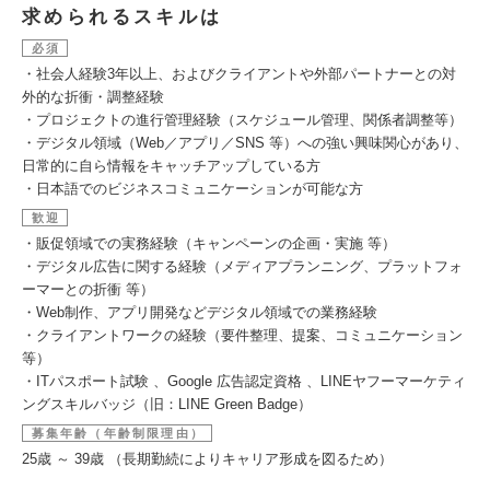
求められるスキルは
必須
・社会人経験3年以上、およびクライアントや外部パートナーとの対
外的な折衝・調整経験
・プロジェクトの進行管理経験（スケジュール管理、関係者調整等）
・デジタル領域（Web／アプリ／SNS 等）への強い興味関心があり、
日常的に自ら情報をキャッチアップしている方
・日本語でのビジネスコミュニケーションが可能な方
歓迎
・販促領域での実務経験（キャンペーンの企画・実施 等）
・デジタル広告に関する経験（メディアプランニング、プラットフォ
ーマーとの折衝 等）
・Web制作、アプリ開発などデジタル領域での業務経験
・クライアントワークの経験（要件整理、提案、コミュニケーション
等）
・ITパスポート試験 、Google 広告認定資格 、LINEヤフーマーケティ
ングスキルバッジ（旧：LINE Green Badge）
募集年齢（年齢制限理由）
25歳 ～ 39歳 （長期勤続によりキャリア形成を図るため）