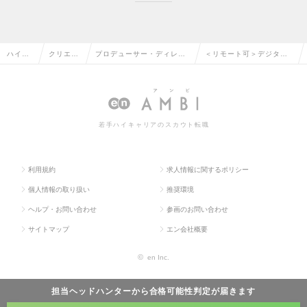
ハイク
クリエイ
プロデューサー・ディレク
＜リモート可＞デジタル
ラス求
ティブ系
ター（Web・モバイル・ゲ
プロデューサー／ディレ
人TOP
の転職
ーム関連）の転職
クターの求人情報
若手ハイキャリアのスカウト転職
利用規約
求人情報に関するポリシー
個人情報の取り扱い
推奨環境
ヘルプ・お問い合わせ
参画のお問い合わせ
サイトマップ
エン会社概要
©
en Inc.
担当ヘッドハンターから
合格可能性判定
が届きます