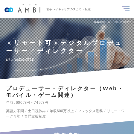
若手ハイキャリアのスカウト転職
掲載期間
26/07/30～26/08/12
＜リモート可＞デジタルプロデュ
ーサー／ディレクター
求人No.DIG-3821
プロデューサー・ディレクター（Web・
モバイル・ゲーム関連）
年収
600万円～749万円
英語力不問
土日祝休み
年収600万以上
フレックス勤務
リモートワ
ーク可能
育児支援制度