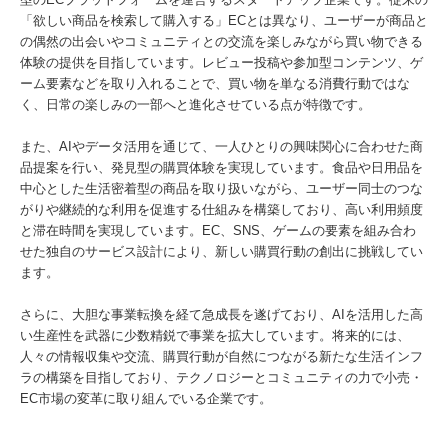
「欲しい商品を検索して購入する」ECとは異なり、ユーザーが商品と
の偶然の出会いやコミュニティとの交流を楽しみながら買い物できる
体験の提供を目指しています。レビュー投稿や参加型コンテンツ、ゲ
ーム要素などを取り入れることで、買い物を単なる消費行動ではな
く、日常の楽しみの一部へと進化させている点が特徴です。
また、AIやデータ活用を通じて、一人ひとりの興味関心に合わせた商
品提案を行い、発見型の購買体験を実現しています。食品や日用品を
中心とした生活密着型の商品を取り扱いながら、ユーザー同士のつな
がりや継続的な利用を促進する仕組みを構築しており、高い利用頻度
と滞在時間を実現しています。EC、SNS、ゲームの要素を組み合わ
せた独自のサービス設計により、新しい購買行動の創出に挑戦してい
ます。
さらに、大胆な事業転換を経て急成長を遂げており、AIを活用した高
い生産性を武器に少数精鋭で事業を拡大しています。将来的には、
人々の情報収集や交流、購買行動が自然につながる新たな生活インフ
ラの構築を目指しており、テクノロジーとコミュニティの力で小売・
EC市場の変革に取り組んでいる企業です。