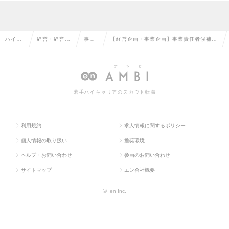
ハイク
経営・経営企
事業
【経営企画・事業企画】事業責任者候補／
ラス求
画・事業企画
企画
年収660万～／事業KPIとPLを統括／成長
人TOP
系の転職
の転
戦略を実行の求人情報
職
若手ハイキャリアのスカウト転職
利用規約
求人情報に関するポリシー
個人情報の取り扱い
推奨環境
ヘルプ・お問い合わせ
参画のお問い合わせ
サイトマップ
エン会社概要
©
en Inc.