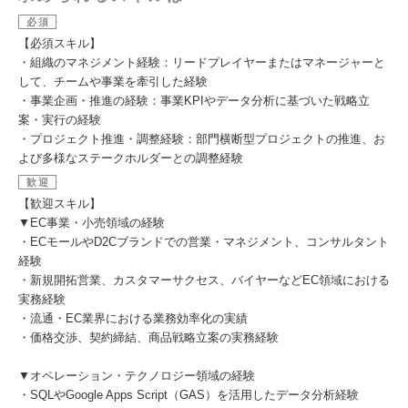
必須
【必須スキル】
・組織のマネジメント経験：リードプレイヤーまたはマネージャーと
して、チームや事業を牽引した経験
・事業企画・推進の経験：事業KPIやデータ分析に基づいた戦略立
案・実行の経験
・プロジェクト推進・調整経験：部門横断型プロジェクトの推進、お
よび多様なステークホルダーとの調整経験
歓迎
【歓迎スキル】
▼EC事業・小売領域の経験
・ECモールやD2Cブランドでの営業・マネジメント、コンサルタント
経験
・新規開拓営業、カスタマーサクセス、バイヤーなどEC領域における
実務経験
・流通・EC業界における業務効率化の実績
・価格交渉、契約締結、商品戦略立案の実務経験
▼オペレーション・テクノロジー領域の経験
・SQLやGoogle Apps Script（GAS）を活用したデータ分析経験