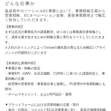
どんな仕事か
急成長中のソーシャルEC事業において、事業戦略立案から
営業戦略、ECオペレーション改善、新規事業開発まで幅広
く担当していただきます。
【業務内容】
まずは足元の事業拡大の課題解決、ゆくゆくは事業責任者候補とし
て、成長を最大化するための戦略立案と実行をリードしていただきま
す。
※入社のタイミングによってissueの優先度が異なるため幅広いアサイ
メントの可能性がございます
【具体的な業務内容】
▼事業計画・戦略の策定
・事業KPI（GMV、出店店舗数、CVR等）に基づいた課題特定と、事
業戦略の立案
・経営陣や営業部長・事業責任者と連携し、PL管理や中長期戦略にも
関与
・チームマネジメント、およびKPI設計・運用
▼プラットフォームにおける営業戦略の立案・実行
・食品・日用品・コスメなどEC出店事業者に対し、新規店舗獲得戦略