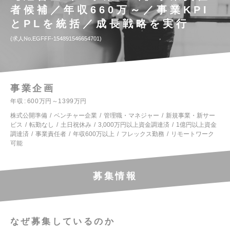
者候補／年収660万～／事業KPI
とPLを統括／成長戦略を実行
求人No.EGFFF-154891546654701
事業企画
年収
600万円～1399万円
株式公開準備
ベンチャー企業
管理職・マネジャー
新規事業・新サー
ビス
転勤なし
土日祝休み
3,000万円以上資金調達済
1億円以上資金
調達済
事業責任者
年収600万以上
フレックス勤務
リモートワーク
可能
募集情報
なぜ募集しているのか