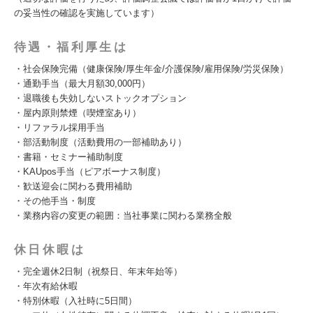
の妥当性の確認を実施しています）
待遇・福利厚生は
・社会保険完備（健康保険/厚生年金/介護保険/雇用保険/労災保険）
・通勤手当（最大月額30,000円）
・退職後も失効しないストックオプション
・屋内原則禁煙（喫煙室あり）
・リファラル採用手当
・部活動制度（活動費用の一部補助あり）
・書籍・セミナー補助制度
・KAUpos手当（ピアボーナス制度）
・歓送迎会に関わる費用補助
・その他手当・制度
・業務内容の変更の範囲：当社事業に関わる業務全般
休日休暇は
・完全週休2日制（祝祭日、年末年始等）
・年次有給休暇
・特別休暇（入社時に5日間）