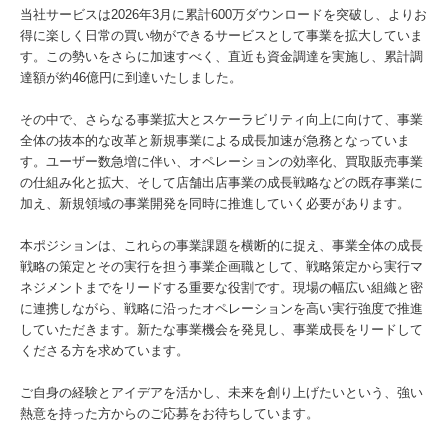
当社サービスは2026年3月に累計600万ダウンロードを突破し、よりお
得に楽しく日常の買い物ができるサービスとして事業を拡大していま
す。この勢いをさらに加速すべく、直近も資金調達を実施し、累計調
達額が約46億円に到達いたしました。
その中で、さらなる事業拡大とスケーラビリティ向上に向けて、事業
全体の抜本的な改革と新規事業による成長加速が急務となっていま
す。ユーザー数急増に伴い、オペレーションの効率化、買取販売事業
の仕組み化と拡大、そして店舗出店事業の成長戦略などの既存事業に
加え、新規領域の事業開発を同時に推進していく必要があります。
本ポジションは、これらの事業課題を横断的に捉え、事業全体の成長
戦略の策定とその実行を担う事業企画職として、戦略策定から実行マ
ネジメントまでをリードする重要な役割です。現場の幅広い組織と密
に連携しながら、戦略に沿ったオペレーションを高い実行強度で推進
していただきます。新たな事業機会を発見し、事業成長をリードして
くださる方を求めています。
ご自身の経験とアイデアを活かし、未来を創り上げたいという、強い
熱意を持った方からのご応募をお待ちしています。