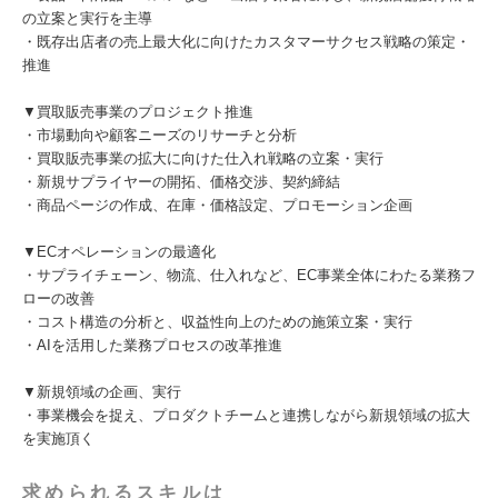
の立案と実行を主導
・既存出店者の売上最大化に向けたカスタマーサクセス戦略の策定・
推進
▼買取販売事業のプロジェクト推進
・市場動向や顧客ニーズのリサーチと分析
・買取販売事業の拡大に向けた仕入れ戦略の立案・実行
・新規サプライヤーの開拓、価格交渉、契約締結
・商品ページの作成、在庫・価格設定、プロモーション企画
▼ECオペレーションの最適化
・サプライチェーン、物流、仕入れなど、EC事業全体にわたる業務フ
ローの改善
・コスト構造の分析と、収益性向上のための施策立案・実行
・AIを活用した業務プロセスの改革推進
▼新規領域の企画、実行
・事業機会を捉え、プロダクトチームと連携しながら新規領域の拡大
を実施頂く
求められるスキルは