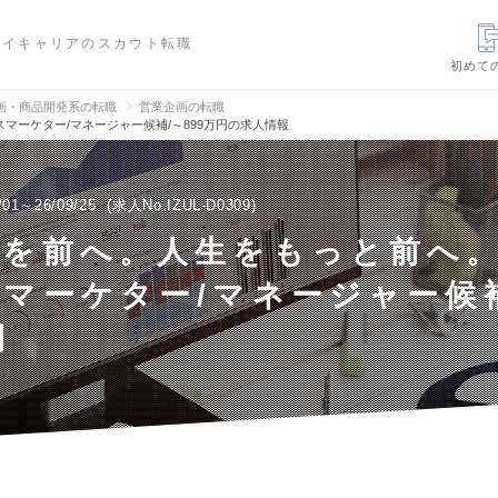
ハイキャリアのスカウト転職
初めて
画・商品開発系の転職
営業企画の転職
マーケター/マネージャー候補/～899万円の求人情報
/01～26/09/25
求人No.IZUL-D0309
金を前へ。人生をもっと前へ
マーケター/マネージャー候補
円