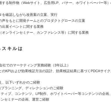
随する制作物（Webサイト、広告用LP、バナー、ホワイトペーパー等
タを確認しながら改善案の立案、実行
の声をもとに開発チームとのプロダクトグロースの立案
の出展イベントに関する業務
（オンラインセミナー、カンファレンス等）に関する業務
るスキルは
事業会社でのマーケティング実務経験（3年以上）
とのKPIおよび効果検証方法の設計、効果検証結果に基づくPDCAサイ
え、以下いずれかのご経験
広告プランニング、ディレクションのご経験
イティブ、コンテンツ、LP制作、ホワイトペーパー等コンテンツの企画
インセミナーの企画、運営ご経験