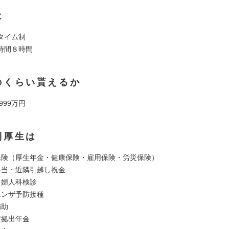
は
タイム制
時間８時間
のくらい貰えるか
 999万円
利厚生は
保険（厚生年金・健康保険・雇用保険・労災保険）
手当・近隣引越し祝金
・婦人科検診
エンザ予防接種
補助
定拠出年金