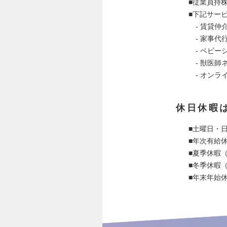
■従業員持
■下記サー
- 賃貸仲
- 家事代
- ベビー
- 獣医師
- オンラ
休日休暇
■土曜日・
■年次有給
■夏季休暇（
■冬季休暇（
■年末年始休