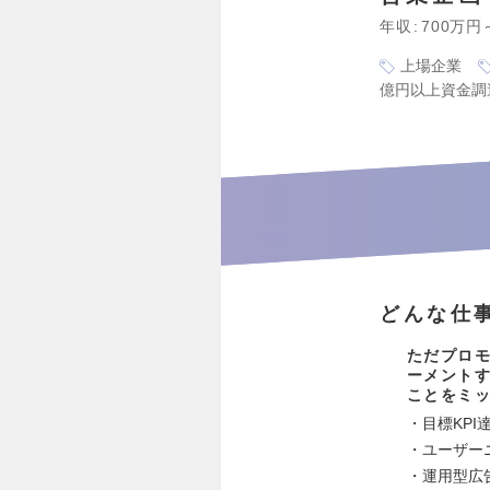
年収
700万円
上場企業
億円以上資金調
どんな仕
ただプロ
ーメント
ことをミ
・目標KP
・ユーザー
・運用型広