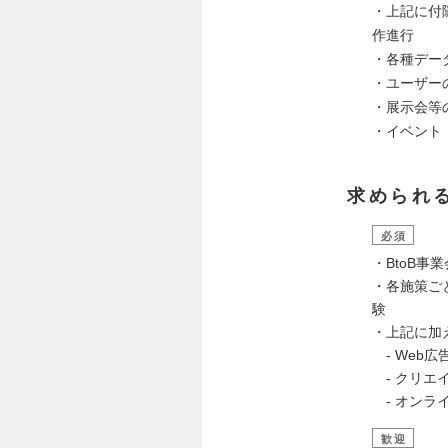
・上記に付
作進行
・各種デー
・ユーザー
・展示会等
・イベント
求められ
必須
・BtoB
・各施策ご
験
・上記に加
- Web
- クリエ
- オンラ
歓迎