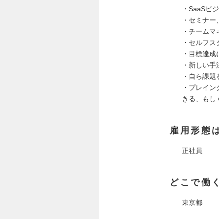
・SaaSビ
・セミナー
・チームマ
・セルフス
・目標達成
・新しい手
・自ら課題
・プレイン
きる、もし
雇用形態
正社員
どこで働
東京都