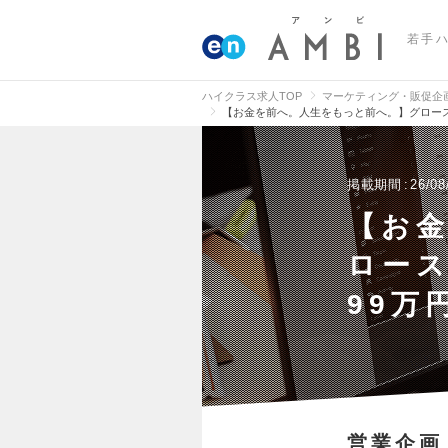
若手
ハイクラス求人TOP
マーケティング・販促企
【お金を前へ。人生をもっと前へ。】グロース
掲載期間
26/08
【お
ロース
99万
営業企画