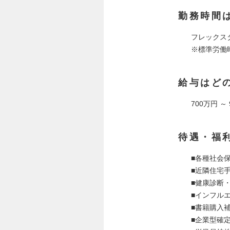
勤務時間
フレックス
※標準労働
給与はど
700万円 ～
待遇・福
■各種社会
■近隣住宅
■健康診断
■インフル
■書籍購入
■企業型確