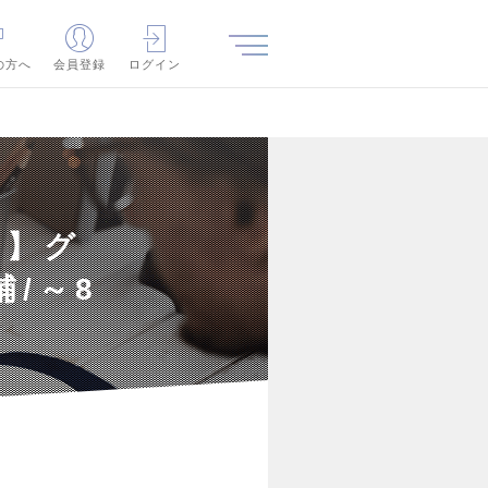
の方へ
会員登録
ログイン
。】グ
/～8