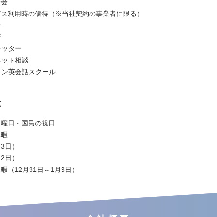
株会
ビス利用時の優待（※当社契約の事業者に限る）
介
行
シッター
ネット相談
イン英会話スクール
は
日曜日・国民の祝日
休暇
3日）
2日）
暇（12月31日～1月3日）