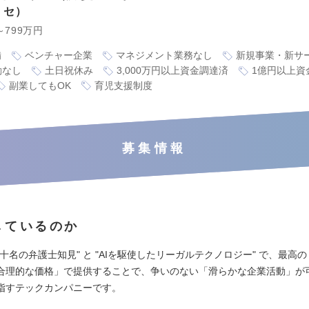
リセ
～799万円
備
ベンチャー企業
マネジメント業務なし
新規事業・新サ
勤なし
土日祝休み
3,000万円以上資金調達済
1億円以上資
副業してもOK
育児支援制度
募集情報
しているのか
十名の弁護士知見" と "AIを駆使したリーガルテクノロジー" で、最高
合理的な価格」で提供することで、争いのない「滑らかな企業活動」が
指すテックカンパニーです。