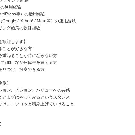
ーケティング経験
ルの利用経験
rdPress等）の活用経験
ogle / Yahoo! / Meta等）の運用経験
リング施策の設計経験
を歓迎します】
ることが好きな方
み重ねることが苦にならない方
と協働しながら成果を追える方
を見つけ、提案できる方
物像】
ション、ビジョン、バリューへの共感
えとまずはやってみるというスタンス
つけ、コツコツと積み上げていけること
は