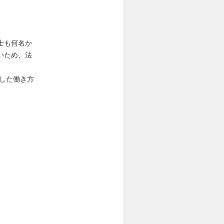
士も何名か
いため、法
守した働き方