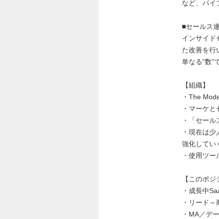
など、パイ
■セールス
インサイド
た改善を行
単なる“数
【組織】
・The Mo
・マーケと
・「セール
・現在は少
強化してい
・使用ツール：Sa
【このポジ
・成長中S
・リード～
・MA／デ