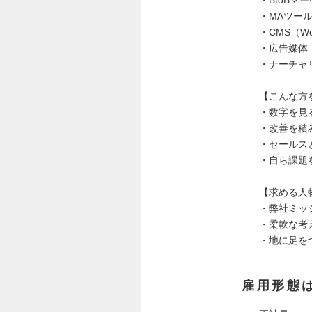
・BtoBマ
・MAツー
・CMS（Wo
・広告媒体（Go
・ナーチャ
【こんな方
・数字を見
・改善を積
・セールス
・自ら課題
【求める人
・弊社ミッ
・柔軟な考
・地に足を
雇用形態