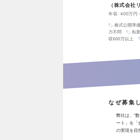
株式会社
年収
400万円
株式公開準
力不問
転
収600万以上
なぜ募集
弊社は、"数
ート」を「
の実現を目