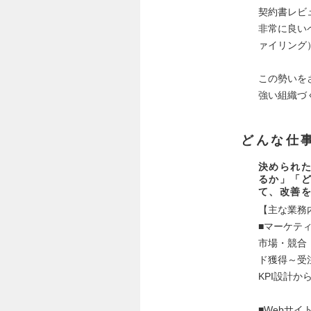
契約書レビ
非常に良い
ァイリング
この勢いをさ
強い組織づ
どんな仕
決められ
るか」「
て、改善
【主な業務
■マーケテ
市場・競合
ド獲得～受
KPI設計
■Webサイ