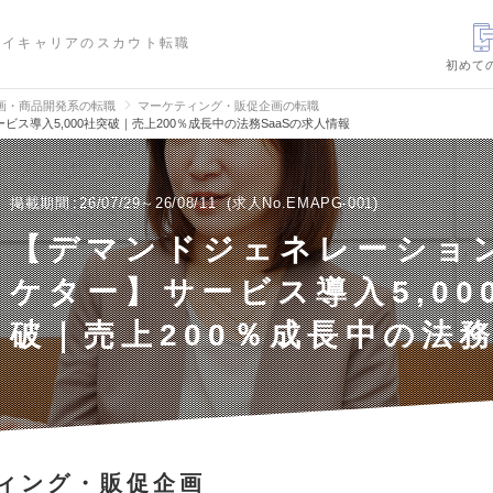
ハイキャリアのスカウト転職
初めて
画・商品開発系の転職
マーケティング・販促企画の転職
ス導入5,000社突破｜売上200％成長中の法務SaaSの求人情報
掲載期間
26/07/29～26/08/11
求人No.EMAPG-001
【デマンドジェネレーショ
ケター】サービス導入5,00
破｜売上200％成長中の法務
ィング・販促企画