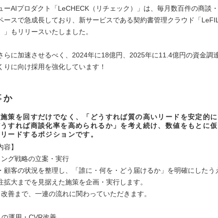
ューAIプロダクト「LeCHECK（リチェック）」は、毎月数百件の商談
ペースで急成長しており、新サービスである契約書管理クラウド「LeFIL
）」もリリースいたしました。
らに加速させるべく、2024年に18億円、2025年に11.4億円の資金
くりに向け採用を強化しています！
事か
た施策を回すだけでなく、「どうすれば質の高いリードを安定的に
どうすれば商談化率を高められるか」を考え続け、数値をもとに仮
をリードするポジションです。
内容】
ィング戦略の立案・実行
・顧客の状況を整理し、「誰に・何を・どう届けるか」を明確にしたう
注拡大までを見据えた施策を企画・実行します。
から改善まで、一連の流れに関わっていただきます。
トの運用・CVR改善