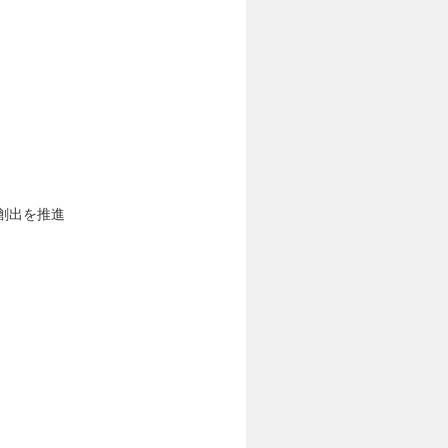
創出を推進
。