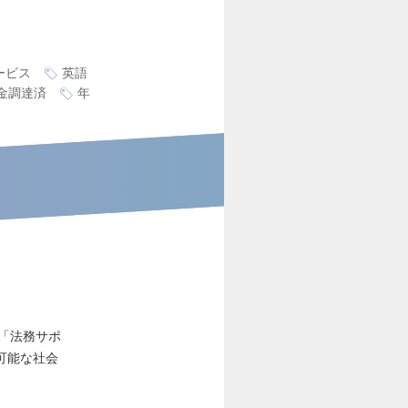
ービス
英語
金調達済
年
の「法務サポ
可能な社会