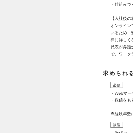
・仕組みづ
【入社後の
オンライン
いるため、
律に詳しく
代表が弁護
で、ワーク
求められ
必須
・Webマ
・数値をも
※経験年数
歓迎