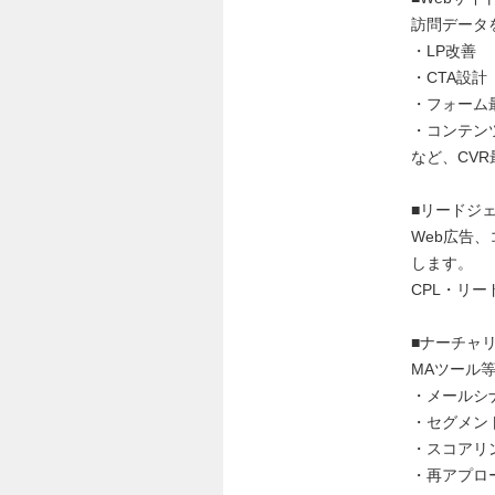
訪問データ
・LP改善
・CTA設計
・フォーム
・コンテン
など、CV
■リードジ
Web広告
します。
CPL・リ
■ナーチャ
MAツール
・メールシ
・セグメン
・スコアリ
・再アプロ