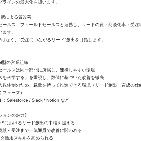
プラインの最大化を担います。
連携による質改善
セールス・フィールドセールスと連携し、リードの質・商談化率・受注
います。
”ではなく、“受注につながるリード”創出を目指します。
del型の営業組織
セールスは同一部門に所属し、連携しやすい環境
スを科学する」を重視し、数値に基づいた改善を徹底
人数体制のため、裁量を持って推進できる環境（リード創出・育成の仕
くフェーズ）
lesforce / Slack / Notion など
ションの魅力】
aaSにおけるリード創出の中核を担える
商談～受注まで一気通貫で改善に関われる
ータ活用スキルを高められる