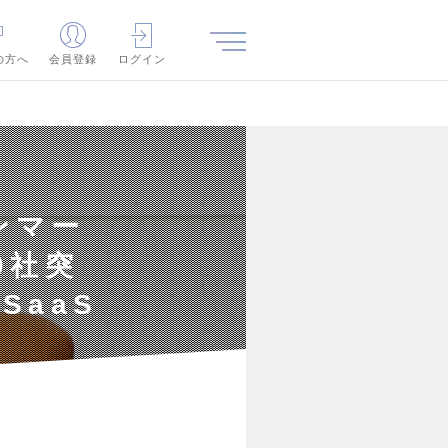
の方へ
会員登録
ログイン
ンマー
0社突
SaaS