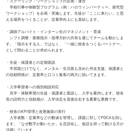
・スクーリング・ワークショップの企画・運営
学校行事や体験型プログラム（例：ハロウィンパーティー、探究型
ワークショップ）を企画・実施します。生徒が「ここに来たい」と思
える場所をつくることが、定着率向上にも直結します。
・講師アルバイト・インターン生のマネジメント・育成
シフト調整・業務指示・指導方針の共有を通じてチームを動かしま
す。「指示をする人」ではなく、「一緒に校舎をつくるパートナー」
として関わることが求められます。
・生徒・保護者との定期面談
学習面だけでなく、メンタル・生活面も含めた伴走支援。保護者と
の信頼関係が、定着率と口コミ集客の両方に効いてきます。
・入学希望者への個別相談対応
見学・体験希望の生徒・保護者と面談し、入学を案内します。校舎
長の説明力と信頼感が、入学決定を直接左右する重要な業務です。
・校舎のKPI管理と改善施策の実行
入学者数・定着率などの数値を管理し、課題に対してPDCAを回し
ます。「なぜ数字が動いたか」を言語化し、仮説を持って動ける方が
活躍しています。