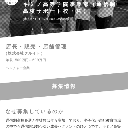
キミノ高等学院事業部（通信制
高校サポート校・柏）
求人No.CLU-C01-500-kashiwa
店長・販売・店舗管理
株式会社クルイト
年収
500万円～699万円
ベンチャー企業
募集情報
なぜ募集しているのか
通信制高校を選ぶ生徒数は年々増加しており、少子化が進む教育市場
の中でも通信制は数少ない成長セグメントのひとつです。キミノ高等