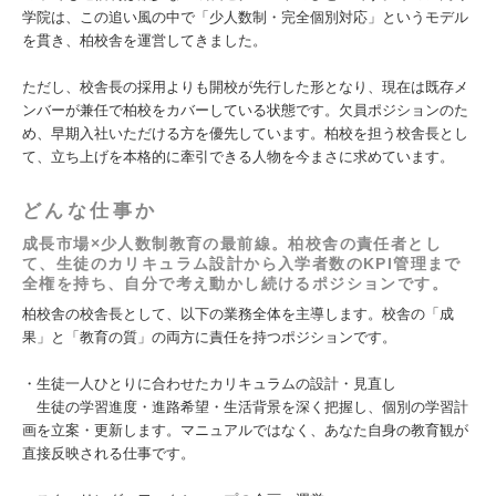
学院は、この追い風の中で「少人数制・完全個別対応」というモデル
を貫き、柏校舎を運営してきました。
ただし、校舎長の採用よりも開校が先行した形となり、現在は既存メ
ンバーが兼任で柏校をカバーしている状態です。欠員ポジションのた
め、早期入社いただける方を優先しています。柏校を担う校舎長とし
て、立ち上げを本格的に牽引できる人物を今まさに求めています。
どんな仕事か
成長市場×少人数制教育の最前線。柏校舎の責任者とし
て、生徒のカリキュラム設計から入学者数のKPI管理まで
全権を持ち、自分で考え動かし続けるポジションです。
柏校舎の校舎長として、以下の業務全体を主導します。校舎の「成
果」と「教育の質」の両方に責任を持つポジションです。
・生徒一人ひとりに合わせたカリキュラムの設計・見直し
生徒の学習進度・進路希望・生活背景を深く把握し、個別の学習計
画を立案・更新します。マニュアルではなく、あなた自身の教育観が
直接反映される仕事です。