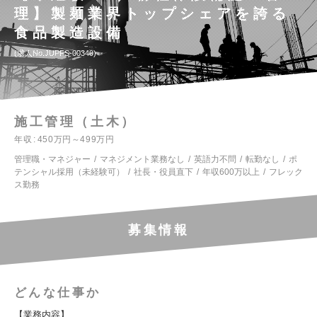
理】製麺業界トップシェアを誇る
食品製造設備
求人No.JUPFS-00340
施工管理（土木）
年収
450万円～499万円
管理職・マネジャー
マネジメント業務なし
英語力不問
転勤なし
ポ
テンシャル採用（未経験可）
社長・役員直下
年収600万以上
フレック
ス勤務
募集情報
どんな仕事か
【業務内容】