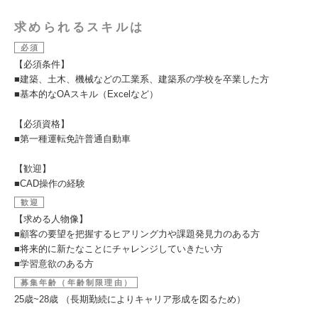
求められるスキルは
必須
【必須条件】
■建築、土木、機械などの工業系、建築系の学校を卒業した方
■基本的なOAスキル（Excelなど）
【必須資格】
■第一種運転免許普通自動車
【歓迎】
■CAD操作の経験
歓迎
【求める人物像】
■顧客の要望を把握するヒアリング力や課題発見力のある方
■将来的に新たなことにチャレンジしていきたい方
■学習意欲のある方
募集年齢（年齢制限理由）
25歳~28歳 （長期勤続によりキャリア形成を図るため）