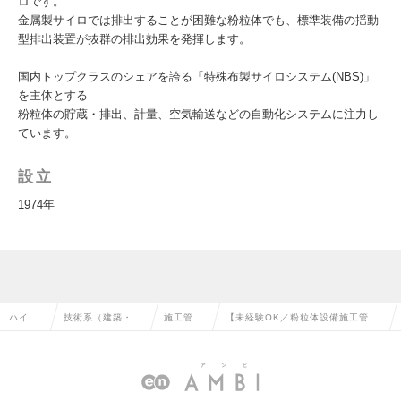
ロです。
金属製サイロでは排出することが困難な粉粒体でも、標準装備の揺動
型排出装置が抜群の排出効果を発揮します。
国内トップクラスのシェアを誇る「特殊布製サイロシステム(NBS)」
を主体とする
粉粒体の貯蔵・排出、計量、空気輸送などの自動化システムに注力し
ています。
設立
1974年
ハイク
技術系（建築・設
施工管理
【未経験OK／粉粒体設備施工管
ラス求
備・土木・プラン
（土木）
理】製麺業界トップシェアを誇る食
人TOP
ト）の転職
の転職
品製造設備の求人情報