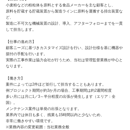
小麦粉などの粉粒体を原料とする食品メーカーを主な顧客とし、
原料を貯蔵する貯蔵装置から製造ラインに原料を運搬する排出装置な
ど、
製造に不可欠な機械装置の設計、導入、アフターフォローまでを一貫
して担当します。
【仕事の進め方】
顧客ニーズに基づきカスタマイズ設計を行い、設計仕様を基に機器や
据付の手配を行います。
実際の工事作業は協力会社が行うため、当社は管理監督業務が中心と
なります。
【働き方】
案件によっては2件ほど並行して担当することもあります。
例プロジェクト期間が約3か月の場合、工事期間は約2週間程度
多い月には月に1／3～半分程度の出張が発生します（エリア：全
国）。
メンテナンス案件は単発の出張となります。
業界内では休日も多く、残業も15時間以内と少ないため、
非常に働きやすい環境です。
※業務内容の変更範囲：当社業務全般