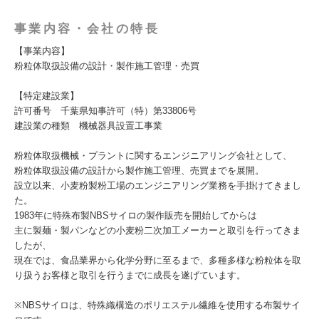
事業内容・会社の特長
【事業内容】
粉粒体取扱設備の設計・製作施工管理・売買
【特定建設業】
許可番号 千葉県知事許可（特）第33806号
建設業の種類 機械器具設置工事業
粉粒体取扱機械・プラントに関するエンジニアリング会社として、
粉粒体取扱設備の設計から製作施工管理、売買までを展開。
設立以来、小麦粉製粉工場のエンジニアリング業務を手掛けてきまし
た。
1983年に特殊布製NBSサイロの製作販売を開始してからは
主に製麺・製パンなどの小麦粉二次加工メーカーと取引を行ってきま
したが、
現在では、食品業界から化学分野に至るまで、多種多様な粉粒体を取
り扱うお客様と取引を行うまでに成長を遂げています。
※NBSサイロは、特殊織構造のポリエステル繊維を使用する布製サイ