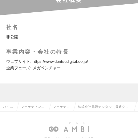
会社概要
社名
非公開
事業内容・会社の特長
ウェブサイト: https://www.dentsudigital.co.jp/
企業フェーズ: メガベンチャー
ハイク
マーケティン
マーケティ
株式会社電通デジタル（電通グル
ラス求
グ・販促企画・
ング・販促
ープ・国内最大規模のデジタルマ
人TOP
商品開発系の転
企画の転職
ーケティング企業）の求人情報
職