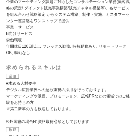
企業のマーケティング課題に対応したコンサルテーション業務(顧客戦
略の策定/ ダイレクト販売事業構築/販売チャネル構築等)。各サービス
を組み合わせ戦略策定 からシステム構築、制作・実施、カスタマーセ
ンター運営迄をワンストップで提供
事業・サービス
B向けサービス
労働環境
年間休日120日以上, フレックス勤務, 時短勤務あり, リモートワーク
OK, 転勤なし
求められるスキルは
必須
■求める人材要件
デジタル広告業界への意欲重視の採用を行っております。
マーケティングや販促、プロモーション、広報PRなどの領域でのご経
験をお持ちの方
※第二新卒の方も歓迎しております。
※外国籍の場合N1資格取得必須としております
歓迎