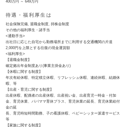
400万円 ～ 649万円
待遇・福利厚生は
社会保険完備, 退職金制度, 持株会制度
その他の福利厚生・諸手当
<通勤手当>
出社日に応じた自宅から勤務場所までに利用する交通機関の片道
2,000円を上限とする往復の現金運賃額
<福利厚生>
【退職金制度】
確定拠出年金制度あり(事業主掛金あり)
【休暇に関する制度】
年次有給休暇、特定積立休暇、リフレッシュ休暇、連続休暇、結婚休
暇、等
【出産・育児に関する制度】
出産休暇、配偶者の出産休暇、出産祝い金、出産育児一時金・付加
金、育児休業、パパママ育休プラス、育児休業の延長、育児休業給付
金の延
長、育児時短時間勤務、子の看護休暇、ベビーシッター派遣サービス
等
【家族に関する制度】