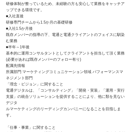
研修体制が整っているため、未経験の方も安心して業務をキャッチア
ップできる環境です。
■入社直後
研修専門チームから1.5か月の基礎研修
■入社1.5か月後
既存メンバーの指導の下、電通と電通クライアントのフェイスに馴染
む業務
■半年～1年後
基本的に運用コンサルタントとしてクライアントを担当して頂く業務
(必要があれば既存メンバーのフォロー有り)
配属先情報
所属部門:マーケティングコミュニケーション領域 パフォーマンスマ
ネジメント部門
「理念・ビジョン」に関すること
電通デジタルは、「コンサルティング」「開発・実装」「運用・実行
支援」の統合ソリューションを提供することにより、他に類を見ない
デジタ
ルマーケティングのリーディングカンパニーになることを目指しま
す。
「仕事・事業」に関すること