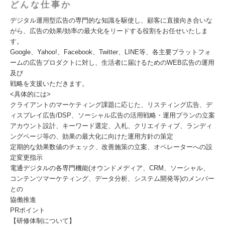
どんな仕事か
デジタル運用型広告の専門的な知識を駆使し、顧客に直接向き合いな
がら、広告の効果/効率の最大化をリードする役割をお任せいたしま
す。
Google、Yahoo!、Facebook、Twitter、LINE等、各主要プラットフォ
ームの広告プロダクトに対し、生活者に届けるためのWEB広告の運用
及び
戦略を支援いただきます。
<具体的には>
クライアントのマーケティング課題に応じた、リスティング広告、デ
ィスプレイ広告/DSP、ソーシャル広告の活用戦略・運用プランの立案
アカウント設計、キーワード選定、入札、クリエイティブ、ランディ
ングページ等の、効果の最大化に向けた運用方針の策定
定期的な効果数値のチェック、改善施策の立案、オペレーターへの設
定変更指示
電通デジタルの各専門機能(オウンドメディア、CRM、ソーシャル、
コンテンツマーケティング、データ分析、システム開発等)のメンバー
との
協働推進
PRポイント
【研修体制について】