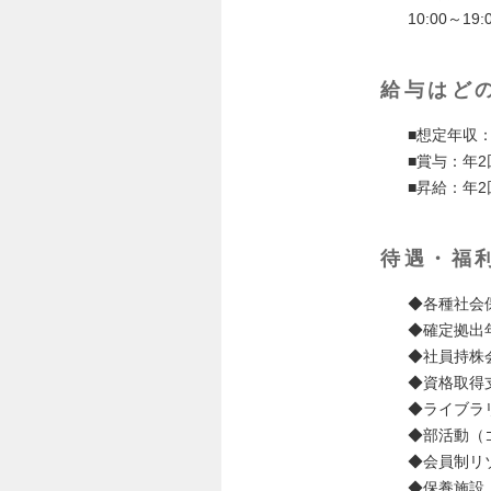
10:00～
給与はど
■想定年収：
■賞与：年
■昇給：年
待遇・福
◆各種社会
◆確定拠出
◆社員持株
◆資格取得
◆ライブラ
◆部活動（ゴ
◆会員制リ
◆保養施設