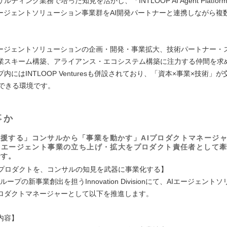
ティング業務で培った知見を活かし、「INTLOOP AI Agent Platfor
エージェントソリューション事業群をAI開発パートナーと連携しながら複
。
エージェントソリューションの企画・開発・事業拡大、技術パートナー・
業スキーム構築、アライアンス・エコシステム構築に注力する仲間を求
内にはINTLOOP Venturesも併設されており、「資本×事業×技術」
にできる環境です。
事か
援する」コンサルから「事業を動かす」AIプロダクトマネージャ
AIエージェント事業の立ち上げ・拡大をプロダクト責任者として
です。
AIプロダクトを、コンサルの知見を武器に事業化する】
グループの新事業創出を担うInnovation Divisionにて、AIエージェン
ロダクトマネージャーとして以下を推進します。
内容】