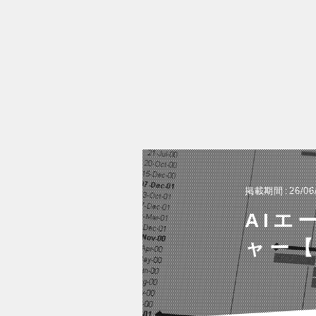
掲載期間
26/06
AIエ
ャー【I