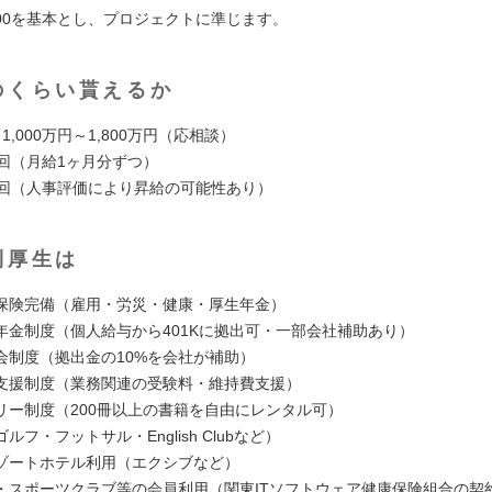
19:00を基本とし、プロジェクトに準じます。
のくらい貰えるか
1,000万円～1,800万円（応相談）
2回（月給1ヶ月分ずつ）
2回（人事評価により昇給の可能性あり）
利厚生は
保険完備（雇用・労災・健康・厚生年金）
年金制度（個人給与から401Kに拠出可・一部会社補助あり）
会制度（拠出金の10%を会社が補助）
支援制度（業務関連の受験料・維持費支援）
リー制度（200冊以上の書籍を自由にレンタル可）
ルフ・フットサル・English Clubなど）
ゾートホテル利用（エクシブなど）
・スポーツクラブ等の会員利用（関東ITソフトウェア健康保険組合の契