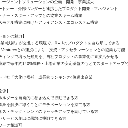
Iエージェントソリューションの企画・開発・事業拡大
パートナー・外部ベンダーと連携したプロダクト開発・マネジメント
トナー・スタートアップとの協業スキーム構築
スモデル構築に向けたアライアンス・エコシステム構築
ションの魅力】
事業×技術」が交差する環境で、0→1のプロダクトを自ら形にできる
OP Venturesとの連携により、投資・アクセラレーションとの協業も可能
ティングで培った知見を、自社プロダクトの事業化に直接活かせる
連結で毎年約140%成長・上場企業の安定基盤のもとでスタートアップ
ンド社「大化け候補」成長株ランキング4位選出企業
物像】
ホルダーを自発的に巻き込んで行動できる方
事象を解決に導くことにモチベーションを持てる方
ネス・テックトレンドのキャッチアップを続けている方
いサービス創出に果敢に挑戦できる方
ワーク相談可