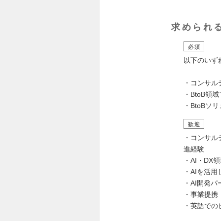
求められ
必須
以下のいず
・コンサル
・BtoB
・BtoBソ
歓迎
・コンサル
進経験
・AI・D
・AIを活用
・AI開発
・事業提携
・英語での