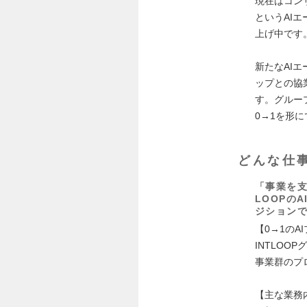
現在はコンサル
というAI
上げ中です
新たなAI
ップとの協
す。グループ
0→1を形
どんな仕
「事業を支
LOOPの
ジション
【0→1の
INTLOOP
事業群のプ
【主な業務