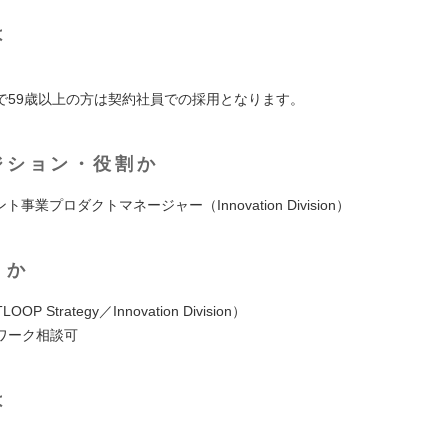
は
で59歳以上の方は契約社員での採用となります。
ジション・役割か
ト事業プロダクトマネージャー（Innovation Division）
くか
OP Strategy／Innovation Division）
ワーク相談可
は