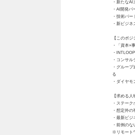
・新たなA
・AI開発
・技術パー
・新ビジネ
【このポジ
・「資本×
・INTLO
・コンサル
・グループ
る
・ダイヤモ
【求める人
・ステーク
・想定外の
・最新ビジ
・前例のな
※リモート