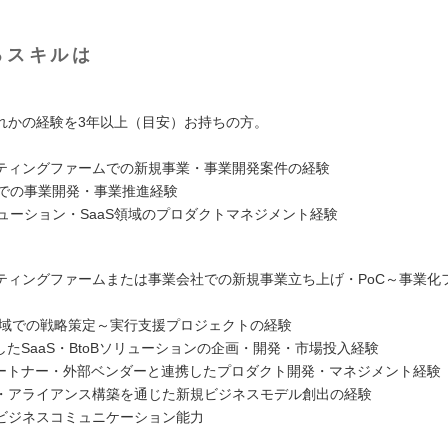
るスキルは
れかの経験を3年以上（目安）お持ちの方。
ティングファームでの新規事業・事業開発案件の経験
領域での事業開発・事業推進経験
リューション・SaaS領域のプロダクトマネジメント経験
ティングファームまたは事業会社での新規事業立ち上げ・PoC～事業化
X領域での戦略策定～実行支援プロジェクトの経験
したSaaS・BtoBソリューションの企画・開発・市場投入経験
パートナー・外部ベンダーと連携したプロダクト開発・マネジメント経験
・アライアンス構築を通じた新規ビジネスモデル創出の経験
ビジネスコミュニケーション能力