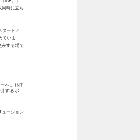
m（IAP）」
数同時に立ち
スタートア
めていま
が交差する場で
ーへ。INT
牽引するポ
トソリューション