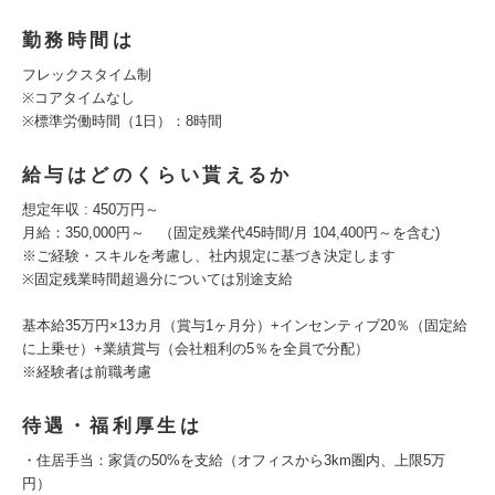
勤務時間は
フレックスタイム制
※コアタイムなし
※標準労働時間（1日）：8時間
給与はどのくらい貰えるか
想定年収 : 450万円～
月給：350,000円～ （固定残業代45時間/月 104,400円～を含む)
※ご経験・スキルを考慮し、社内規定に基づき決定します
※固定残業時間超過分については別途支給
基本給35万円×13カ月（賞与1ヶ月分）+インセンティブ20％（固定給
に上乗せ）+業績賞与（会社粗利の5％を全員で分配）
※経験者は前職考慮
待遇・福利厚生は
・住居手当：家賃の50%を支給（オフィスから3km圏内、上限5万
円）