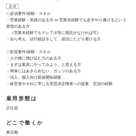
必須
◇必須要件/経験・スキル
・営業経験・実績のある方 or 営業未経験でも必ずやり遂げるという
覚悟のある方
（営業未経験でもテレアポ等に抵抗がなければ可）
・自ら考え、試行錯誤をして、成功にたどり着ける方
◇歓迎要件/経験・スキル
・人の懐に飛び込む力のある方
・まずは素直にやってみよう。と思える方
・簡単にはあきらめない、ガッツのある方
・法人、個人向け新規開拓経験
・経営者やそれに準じる意思決定権者への提案、交渉の経験
雇用形態は
正社員
どこで働くか
東京都