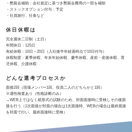
・懇親会補助：会社規定に基づき懇親会費用の一部を補助
・ストックオプション付与：予定
・社員旅行、社食など
休日休暇は
完全週休二日制（土日）
年間休日：125日
有給休暇：10日～20日（入社後半年経過時点で10日付与）
休暇制度：夏季休暇、年末年始休暇、慶弔休暇、産前・産後休暇、育
児休暇、介護休暇
どんな選考プロセスか
面接2回（現場メンバー1回、役員二人のどちらかと1回）
※適性検査あり（性格診断のみ）
→WEB上ではなく紙形式の試験のため、対面面接時に受検しその後面
接を行う（1次面接が対面の場合は1次面接時、WEBの場合は最終面接
を対面で行い、最終面接時に受検）