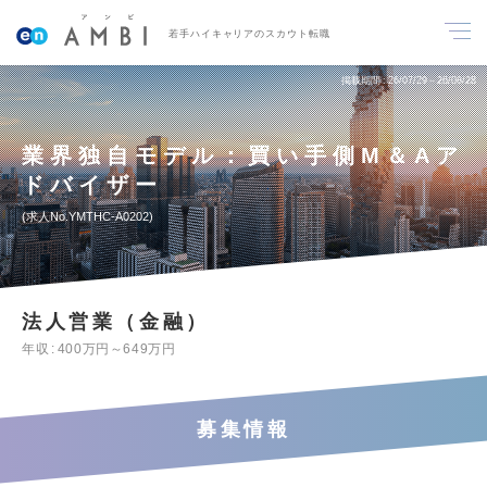
若手ハイキャリアのスカウト転職
掲載期間
26/07/29～26/08/28
業界独自モデル：買い手側M＆Aア
ドバイザー
求人No.YMTHC-A0202
法人営業（金融）
年収
400万円～649万円
募集情報