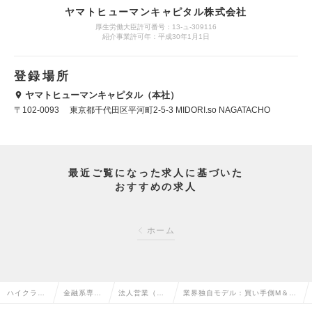
ヤマトヒューマンキャピタル株式会社
厚生労働大臣許可番号：13-ュ-309116
紹介事業許可年：平成30年1月1日
登録場所
ヤマトヒューマンキャピタル（本社）
〒102-0093 東京都千代田区平河町2-5-3 MIDORI.so NAGATACHO
最近ご覧になった求人に基づいた
おすすめの求人
ホーム
ハイクラス
金融系専門
法人営業（金
業界独自モデル：買い手側M＆A