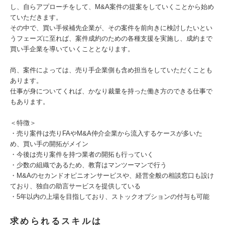
し、自らアプローチをして、M&A案件の提案をしていくことから始め
ていただきます。
その中で、買い手候補先企業が、その案件を前向きに検討したいとい
うフェーズに至れば、案件成約のための各種支援を実施し、成約まで
買い手企業を導いていくこととなります。
尚、案件によっては、売り手企業側も含め担当をしていただくことも
あります。
仕事が身についてくれば、かなり裁量を持った働き方のできる仕事で
もあります。
＜特徴＞
・売り案件は売りFAやM&A仲介企業から流入するケースが多いた
め、買い手の開拓がメイン
・今後は売り案件を持つ業者の開拓も行っていく
・少数の組織であるため、教育はマンツーマンで行う
・M&Aのセカンドオピニオンサービスや、経営全般の相談窓口も設け
ており、独自の助言サービスを提供している
・5年以内の上場を目指しており、ストックオプションの付与も可能
求められるスキルは