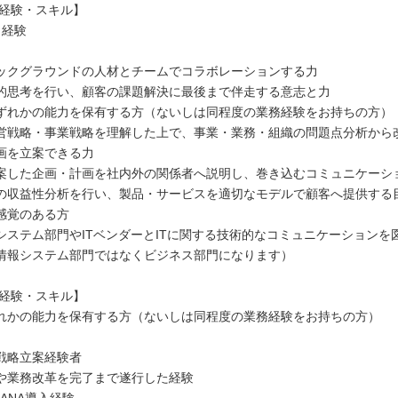
/経験・スキル】
、経験
ックグラウンドの人材とチームでコラボレーションする力
的思考を行い、顧客の課題解決に最後まで伴走する意志と力
ずれかの能力を保有する方（ないしは同程度の業務経験をお持ちの方）
営戦略・事業戦略を理解した上で、事業・業務・組織の問題点分析から
画を立案できる力
案した企画・計画を社内外の関係者へ説明し、巻き込むコミュニケーシ
の収益性分析を行い、製品・サービスを適切なモデルで顧客へ提供する
感覚のある方
システム部門やITベンダーとITに関する技術的なコミュニケーションを
情報システム部門ではなくビジネス部門になります）
/経験・スキル】
れかの能力を保有する方（ないしは同程度の業務経験をお持ちの方）
戦略立案経験者
や業務改革を完了まで遂行した経験