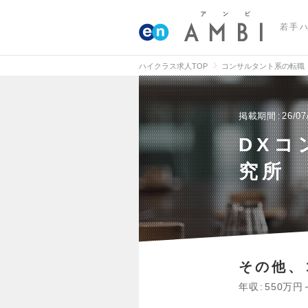
若手
ハイクラス求人TOP
コンサルタント系の転職
掲載期間
26/07
DXコ
究所
その他、
年収
550万円