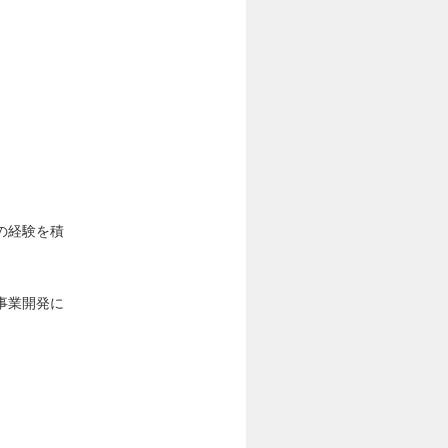
。
の経験を積
事業開発に