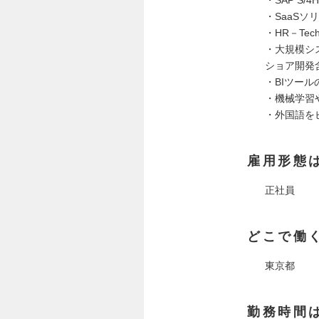
・SAP S/
・SaaS
・HR－Te
・大規模シ
ショア開発
・BIツール
・機械学習
・外国語を
雇用形態
正社員
どこで働
東京都
勤務時間