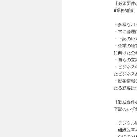
【必須要件
■業務知識
・多様なバ
・常に論理
・下記のい
・企業の経
に向けた企
・自らの立
・ビジネス
たビジネス
・顧客情報
たる顧客は
【歓迎要件
下記のいず
・デジタル
・組織改革