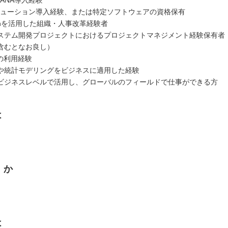
4HANA導入経験
ソリューション導入経験、または特定ソフトウェアの資格保有
chを活用した組織・人事改革経験者
ステム開発プロジェクトにおけるプロジェクトマネジメント経験保有者
含むとなお良し）
の利用経験
や統計モデリングをビジネスに適用した経験
ビジネスレベルで活用し、グローバルのフィールドで仕事ができる方
は
くか
は