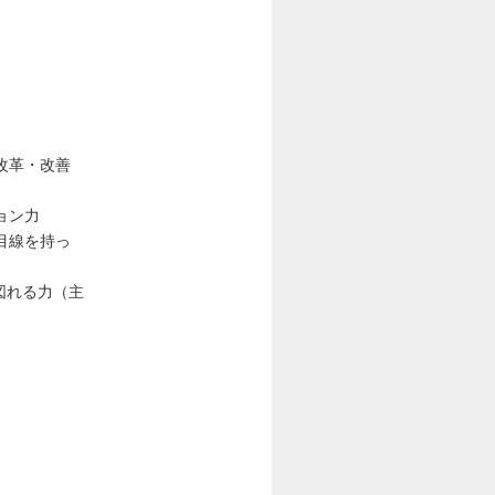
改革・改善
ョン力
目線を持っ
図れる力（主