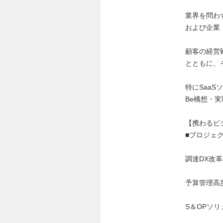
業界を問わ
および企業
顧客の経営
とともに、
特にSaaSソ
Be構想・
【携わるビ
■プロジェ
調達DX改
予算管理高
S＆OPソ