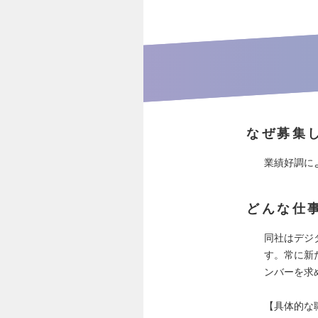
なぜ募集
業績好調に
どんな仕
同社はデジ
す。常に新
ンバーを求
【具体的な