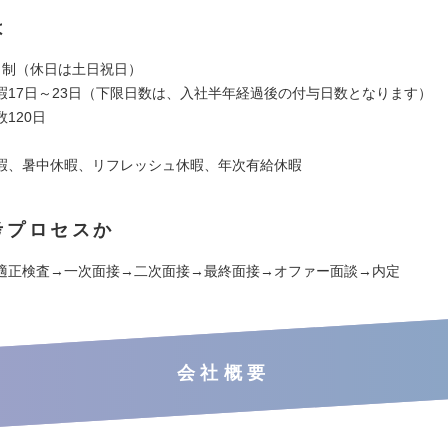
は
日制（休日は土日祝日）
暇17日～23日（下限日数は、入社半年経過後の付与日数となります）
120日
暇、暑中休暇、リフレッシュ休暇、年次有給休暇
考プロセスか
適正検査→一次面接→二次面接→最終面接→オファー面談→内定
会社概要