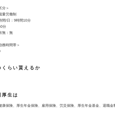
区分＞
裁量労働制
間/日：9時間10分
0分
有無：無
勤務時間帯＞
0
のくらい貰えるか
利厚生は
健康保険、厚生年金保険、雇用保険、労災保険、厚生年金基金、退職金