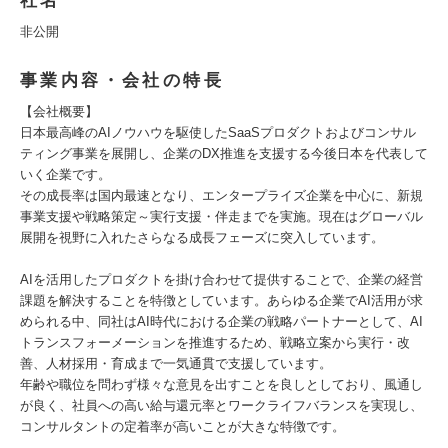
社名
非公開
事業内容・会社の特長
【会社概要】
日本最高峰のAIノウハウを駆使したSaaSプロダクトおよびコンサル
ティング事業を展開し、企業のDX推進を支援する今後日本を代表して
いく企業です。
その成長率は国内最速となり、エンタープライズ企業を中心に、新規
事業支援や戦略策定～実行支援・伴走までを実施。現在はグローバル
展開を視野に入れたさらなる成長フェーズに突入しています。
AIを活用したプロダクトを掛け合わせて提供することで、企業の経営
課題を解決することを特徴としています。あらゆる企業でAI活用が求
められる中、同社はAI時代における企業の戦略パートナーとして、AI
トランスフォーメーションを推進するため、戦略立案から実行・改
善、人材採用・育成まで一気通貫で支援しています。
年齢や職位を問わず様々な意見を出すことを良しとしており、風通し
が良く、社員への高い給与還元率とワークライフバランスを実現し、
コンサルタントの定着率が高いことが大きな特徴です。