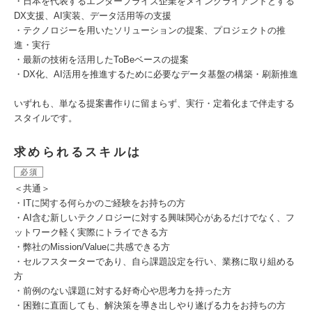
・日本を代表するエンタープライズ企業をメインクライアントとする
DX支援、AI実装、データ活用等の支援
・テクノロジーを用いたソリューションの提案、プロジェクトの推
進・実行
・最新の技術を活用したToBeベースの提案
・DX化、AI活用を推進するために必要なデータ基盤の構築・刷新推進
いずれも、単なる提案書作りに留まらず、実行・定着化まで伴走する
スタイルです。
求められるスキルは
必須
＜共通＞
・ITに関する何らかのご経験をお持ちの方
・AI含む新しいテクノロジーに対する興味関心があるだけでなく、フ
ットワーク軽く実際にトライできる方
・弊社のMission/Valueに共感できる方
・セルフスターターであり、自ら課題設定を行い、業務に取り組める
方
・前例のない課題に対する好奇心や思考力を持った方
・困難に直面しても、解決策を導き出しやり遂げる力をお持ちの方