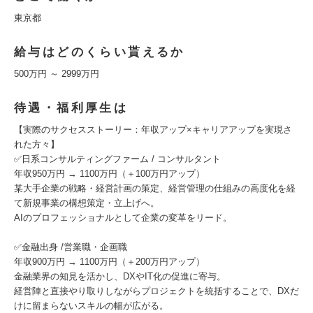
東京都
給与はどのくらい貰えるか
500万円 ～ 2999万円
待遇・福利厚生は
【実際のサクセスストーリー：年収アップ×キャリアアップを実現さ
れた方々】
✅️日系コンサルティングファーム / コンサルタント
年収950万円 → 1100万円（＋100万円アップ）
某大手企業の戦略・経営計画の策定、経営管理の仕組みの高度化を経
て新規事業の構想策定・立上げへ。
AIのプロフェッショナルとして企業の変革をリード。
✅️金融出身 /営業職・企画職
年収900万円 → 1100万円（＋200万円アップ）
金融業界の知見を活かし、DXやIT化の促進に寄与。
経営陣と直接やり取りしながらプロジェクトを統括することで、DXだ
けに留まらないスキルの幅が広がる。