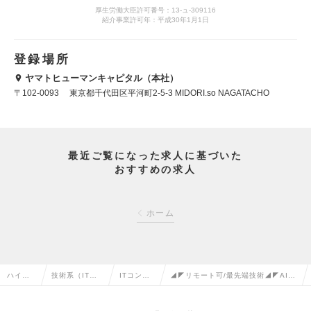
厚生労働大臣許可番号：13-ュ-309116
紹介事業許可年：平成30年1月1日
登録場所
ヤマトヒューマンキャピタル（本社）
〒102-0093 東京都千代田区平河町2-5-3 MIDORI.so NAGATACHO
最近ご覧になった求人に基づいた
おすすめの求人
ホーム
ハイク
技術系（IT・W
ITコンサ
◢◤リモート可/最先端技術◢◤AIコン
ラス求
eb・通信系）
ルタント
サルタント（戦略/DX/AI/IT/Bizde