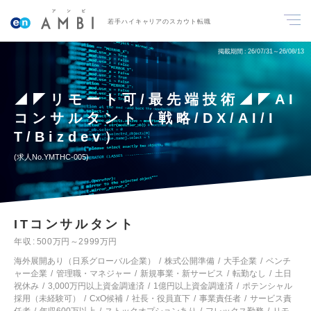
若手ハイキャリアのスカウト転職
掲載期間
26/07/31～26/08/13
◢◤リモート可/最先端技術◢◤AI
コンサルタント（戦略/DX/AI/I
T/Bizdev）
求人No.YMTHC-005
ITコンサルタント
年収
500万円～2999万円
海外展開あり（日系グローバル企業）
株式公開準備
大手企業
ベンチ
ャー企業
管理職・マネジャー
新規事業・新サービス
転勤なし
土日
祝休み
3,000万円以上資金調達済
1億円以上資金調達済
ポテンシャル
採用（未経験可）
CxO候補
社長・役員直下
事業責任者
サービス責