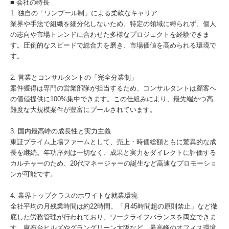
■ 会社の特長
1. 独自の「ワンプール制」による柔軟なキャリア
業界や手法で組織を細分化しないため、特定の領域に縛られず、個人
の志向や市場トレンドに合わせた多様なプロジェクトを経験できま
す。圧倒的なスピードで総合力を磨き、市場価値を高められる環境で
す。
2. 営業とコンサルタントの「完全分業制」
案件獲得は専門の営業部隊が担当するため、コンサルタントは顧客へ
の価値提供に100%集中できます。この仕組みにより、最先端かつ高
難度な大規模案件が豊富にプールされています。
3. 国内最高峰の成長性と実力主義
東証プライム上場ファームとして、売上・時価総額ともに驚異的な成
長を継続。年功序列は一切なく、成果と実力をダイレクトに評価する
カルチャーのため、20代マネージャーの誕生など高速なプロモーショ
ンが可能です。
4. 業界トップクラスのホワイトな就業環境
全社平均の月残業時間は約22時間。「月45時間超の原則禁止」など徹
底した労務管理が行われており、ワークライフバランスを両立できま
す。麻布台ヒルズやグラングリーン大阪など、最高峰のオフィス環境