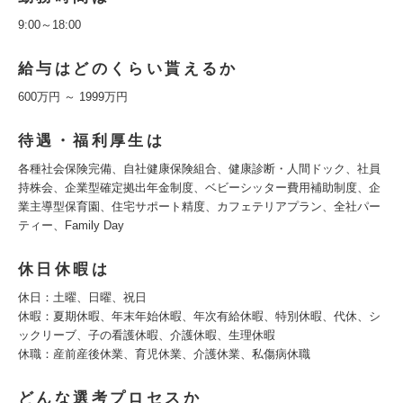
9:00～18:00
給与はどのくらい貰えるか
600万円 ～ 1999万円
待遇・福利厚生は
各種社会保険完備、自社健康保険組合、健康診断・人間ドック、社員
持株会、企業型確定拠出年金制度、ベビーシッター費用補助制度、企
業主導型保育園、住宅サポート精度、カフェテリアプラン、全社パー
ティー、Family Day
休日休暇は
休日：土曜、日曜、祝日
休暇：夏期休暇、年末年始休暇、年次有給休暇、特別休暇、代休、シ
ックリーブ、子の看護休暇、介護休暇、生理休暇
休職：産前産後休業、育児休業、介護休業、私傷病休職
どんな選考プロセスか