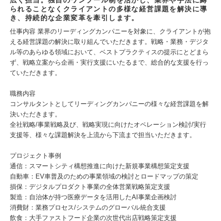
広く担当。独自のワンプール制を活かし、業界や手法に縛
られることなくクライアントの多様な経営課題を解決に導
き、持続的な企業変革を牽引します。
仕事内容 業界のリーディングカンパニーを対象に、クライアントが抱
える経営課題の解決に取り組んでいただきます。戦略・業務・デジタ
ル等のあらゆる領域において、ベストプラクティスの提示にとどまら
ず、戦略立案から企画・実行支援にいたるまで、総合的な支援を行っ
ていただきます。
職務内容
コンサルタントとしてリーディングカンパニーの様々な経営課題を解
決いただきます。
全社戦略/事業戦略及び、戦略実現に向けたオペレーション検討/実行
支援等、様々な課題解決を上流から下流まで担当いただきます。
プロジェクト事例
通信：スマートシティ構想推進に向けた新規事業構想策定支援
自動車：EV車普及のための事業領域の検討とロードマップの策定
損保：デジタルプロダクト事業の全体営業戦略策定支援
製造：自治体が持つ医療データを活用したAI事業企画検討
消費財：業務プロセス/システムのグローバル統合支援
飲食：大手ファストフード企業の次世代出店戦略策定支援