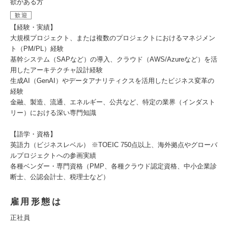
欲がある方
歓迎
【経験・実績】
大規模プロジェクト、または複数のプロジェクトにおけるマネジメン
ト（PM/PL）経験
基幹システム（SAPなど）の導入、クラウド（AWS/Azureなど）を活
用したアーキテクチャ設計経験
生成AI（GenAI）やデータアナリティクスを活用したビジネス変革の
経験
金融、製造、流通、エネルギー、公共など、特定の業界（インダスト
リー）における深い専門知識
【語学・資格】
英語力（ビジネスレベル） ※TOEIC 750点以上、海外拠点やグローバ
ルプロジェクトへの参画実績
各種ベンダー・専門資格（PMP、各種クラウド認定資格、中小企業診
断士、公認会計士、税理士など）
雇用形態は
正社員