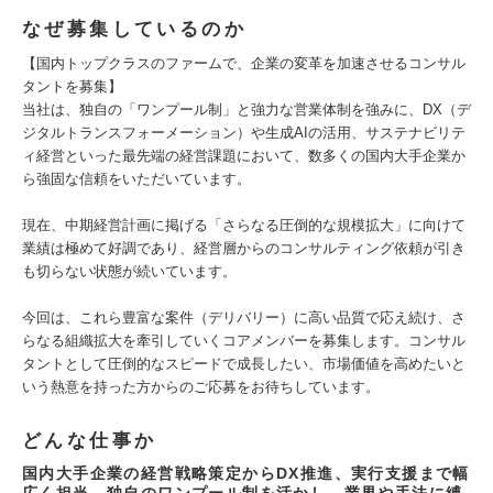
なぜ募集しているのか
【国内トップクラスのファームで、企業の変革を加速させるコンサル
タントを募集】
当社は、独自の「ワンプール制」と強力な営業体制を強みに、DX（デ
ジタルトランスフォーメーション）や生成AIの活用、サステナビリテ
ィ経営といった最先端の経営課題において、数多くの国内大手企業か
ら強固な信頼をいただいています。
現在、中期経営計画に掲げる「さらなる圧倒的な規模拡大」に向けて
業績は極めて好調であり、経営層からのコンサルティング依頼が引き
も切らない状態が続いています。
今回は、これら豊富な案件（デリバリー）に高い品質で応え続け、さ
らなる組織拡大を牽引していくコアメンバーを募集します。コンサル
タントとして圧倒的なスピードで成長したい、市場価値を高めたいと
いう熱意を持った方からのご応募をお待ちしています。
どんな仕事か
国内大手企業の経営戦略策定からDX推進、実行支援まで幅