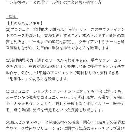
ーン技術やデータ管理ツール等）の営業経験を有する方
歓迎
【求められるスキル】
(1)プロジェクト管理能力：限られた時間とリソースの中でクライアン
トのニーズを満たし、業務を遂行することが求められます。問題の本
質を見抜き、ゴールまでの道筋を設定し、クライアントやチームと適
宜調整しながら、効率的に業務を推進できる方を歓迎します。
(2)論理的思考力：適切なソースから根拠を集め、妥当なフレームワー
クを適用し、重複や漏れが無いよう整理し順番に検討するという基本
動作を、数か月～1年超のプロジェクトで毎日粘り強く実行できる
「思考体力」のある方を歓迎します。
(3)コミュニケーション力：クライアントに対しても同僚に対しても、
オープンかつ誠実なコミュニケーションが取れる方。会議で丁々発止
の弁舌を振るうことよりも、遅れや失敗を隠さずタイムリーに報告す
る、短く簡潔に要点を伝えるといった姿勢を歓迎します。
(4)新規ビジネスやデータ関連技術への感度・関心：日進月歩の業界動
向やデータ技術やソリューションに関する知識のキャッチアップ及び