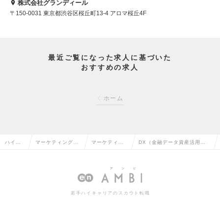
株式会社グランディール
〒150-0031 東京都渋谷区桜丘町13-4 アロマ桜丘4F
最近ご覧になった求人に基づいた
おすすめの求人
ホーム
ハイク
マーケティング・
マーケティン
DX（金融データ資産活用）
ラス求
販促企画・商品開
グリサーチ・
【業界未経験歓迎】（Mgrク
人TOP
発系の転職
分析の転職
ラス）の求人情報
若手ハイキャリアのスカウト転職