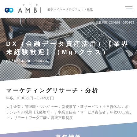
若手ハイキャリアのスカウト転職
掲載期間
26/08/02～26/08/15
DX（金融データ資産活用）【業界
未経験歓迎】（Mgrクラス）
求人No.GRAND-260603KN
マーケティングリサーチ・分析
年収
1000万円～1249万円
大手企業
管理職・マネジャー
新規事業・新サービス
土日祝休み
ポ
テンシャル採用（未経験可）
事業責任者
サービス責任者
年収600万以
上
リモートワーク可能
育児支援制度