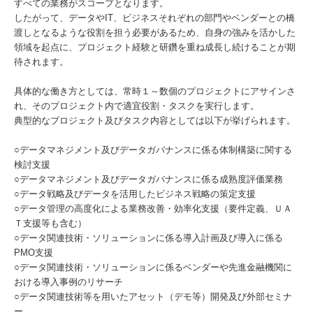
すべての業務がスコープとなります。
したがって、データやIT、ビジネスそれぞれの部門やベンダーとの橋
渡しとなるような役割を担う必要があるため、自身の強みを活かした
領域を起点に、プロジェクト経験と研鑽を重ね成長し続けることが期
待されます。
具体的な働き方としては、常時１～数個のプロジェクトにアサインさ
れ、そのプロジェクト内で適宜役割・タスクを実行します。
典型的なプロジェクト及びタスク内容としては以下が挙げられます。
○データマネジメント及びデータガバナンスに係る体制構築に関する
検討支援
○データマネジメント及びデータガバナンスに係る成熟度評価業務
○データ戦略及びデータを活用したビジネス戦略の策定支援
○データ管理の高度化による業務改善・効率化支援（要件定義、ＵＡ
Ｔ支援等も含む）
○データ関連技術・ソリューションに係る導入計画及び導入に係る
PMO支援
○データ関連技術・ソリューションに係るベンダーや先進金融機関に
おける導入事例のリサーチ
○データ関連技術等を用いたアセット（デモ等）開発及び外部セミナ
ー