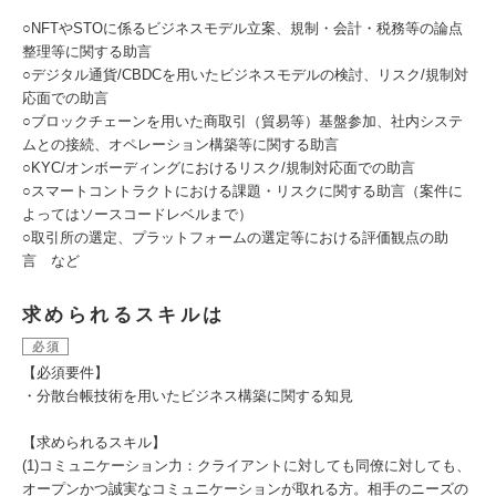
○NFTやSTOに係るビジネスモデル立案、規制・会計・税務等の論点
整理等に関する助言
○デジタル通貨/CBDCを用いたビジネスモデルの検討、リスク/規制対
応面での助言
○ブロックチェーンを用いた商取引（貿易等）基盤参加、社内システ
ムとの接続、オペレーション構築等に関する助言
○KYC/オンボーディングにおけるリスク/規制対応面での助言
○スマートコントラクトにおける課題・リスクに関する助言（案件に
よってはソースコードレベルまで）
○取引所の選定、プラットフォームの選定等における評価観点の助
言 など
求められるスキルは
必須
【必須要件】
・分散台帳技術を用いたビジネス構築に関する知見
【求められるスキル】
(1)コミュニケーション力：クライアントに対しても同僚に対しても、
オープンかつ誠実なコミュニケーションが取れる方。相手のニーズの