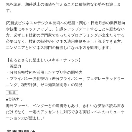
先を読み、期待以上の価値を与えることに積極的な姿勢を歓迎しま
す。
(2)新規ビジネスやデジタル技術への感度・関心：日進月歩の業界動向
や技術にキャッチアップし、知識をアップデートすることを厭わない
方。必ずしも技術の専門家であったりプログラミングが出来たりする
必要はなく、技術の特性やビジネス適用事例を正しく説明できる方、
エンジニアとビジネス部門の橋渡しになれる方を歓迎します。
【あるとさらに望ましいスキル・ナレッジ】
・英語力
・分散台帳技術を活用したアプリ等の開発力
・プライバシー強化技術（差分プライバシー、フェデレーテッドラー
ニング、秘密計算、ゼロ知識証明等）の知見
歓迎
■英語力：
海外ファーム、ベンダーとの連携等もあり、きれいな英語の読み書き
だけでなく、一定のアクセントに対応できる実戦レベルのコミュニケ
ーション力が望ましい