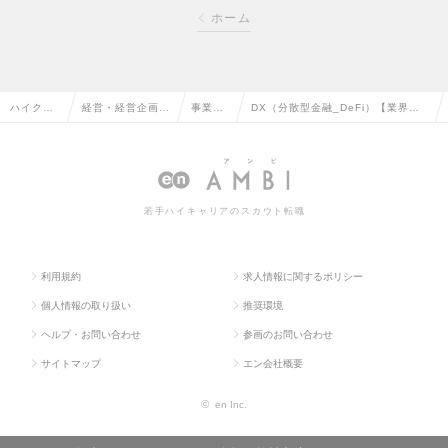
ホーム
ハイクラ
経営・経営企画・
事業企
DX（分散型金融_DeFi）【業界未
ス求人TO
事業企画系の転職
画の転
経験歓迎】（Mgrクラス）の求人情
P
職
報
若手ハイキャリアのスカウト転職
利用規約
求人情報に関するポリシー
個人情報の取り扱い
推奨環境
ヘルプ・お問い合わせ
参画のお問い合わせ
サイトマップ
エン会社概要
©
en Inc.