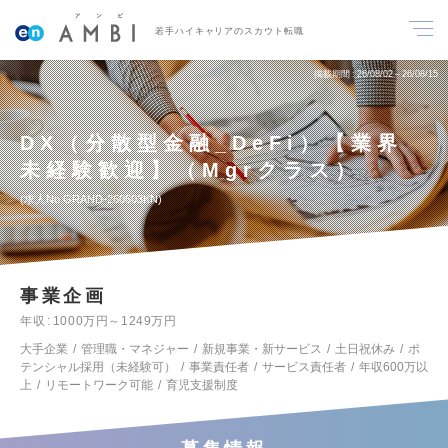
若手ハイキャリアのスカウト転職
掲載期間
26/08/02～26/08/15
DX（分散型金融_DeFi）【業界
未経験歓迎】（Mgrクラス）
求人No.GRAND-260603KN
事業企画
年収
1000万円～1249万円
大手企業
管理職・マネジャー
新規事業・新サービス
土日祝休み
ポ
テンシャル採用（未経験可）
事業責任者
サービス責任者
年収600万以
上
リモートワーク可能
育児支援制度