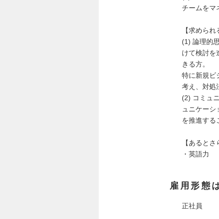
チームをマ
【求められ
(1) 論
けて検討を
きる方。
特に新規ビ
考え、対処
(2) コ
ュニケーシ
を推進する
【あるとさ
・英語力
雇用形態
正社員