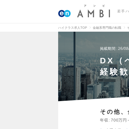
若手
ハイクラス求人TOP
金融系専門職の転職
掲載期間
26/08
DX（
経験歓
その他、
年収
700万円