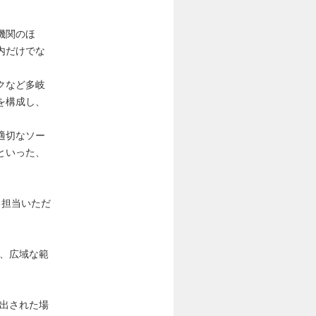
機関のほ
内だけでな
クなど多岐
を構成し、
適切なソー
といった、
。担当いただ
、広域な範
出された場