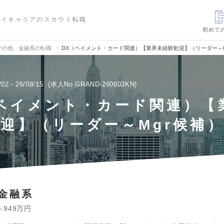
ハイキャリアのスカウト転職
初めて
その他、金融系の転職
DX（ペイメント・カード関連）【業界未経験歓迎】（リーダー～
/02～26/08/15
求人No.GRAND-260603KN
ペイメント・カード関連）【
迎】（リーダー～Mgr候補
金融系
～949万円