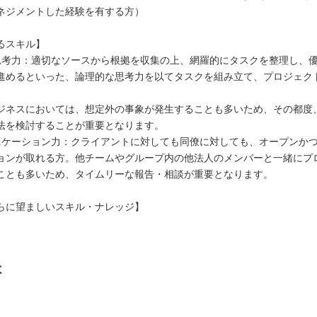
ネジメントした経験を有する方）
るスキル】
理的思考力：適切なソースから根拠を収集の上、網羅的にタスクを整理し、
進めるといった、論理的な思考力を以てタスクを組み立て、プロジェク
ジネスにおいては、想定外の事象が発生することも多いため、その都度
法を検討することが重要となります。
ミュニケーション力：クライアントに対しても同僚に対しても、オープンか
ョンが取れる方。他チームやグループ内の他法人のメンバーと一緒にプ
ことも多いため、タイムリーな報告・相談が重要となります。
らに望ましいスキル・ナレッジ】
は