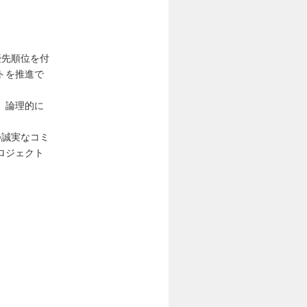
優先順位を付
トを推進で
、論理的に
つ誠実なコミ
ロジェクト