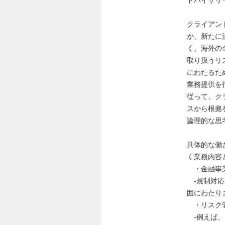
ドバイザリ
クライアン
か、新たに
く、海外の
取り扱うリ
にわたるた
業務提供を
従って、ク
スから根拠
論理的な思
具体的な働
く業務内容
・金融事業
-規制対応
囲にわたり
・リスク管
-例えば、