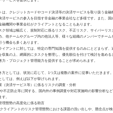
ーサービスを提供します。
トは、クレジットカードやコード決済等の決済サービスを取り扱う金融
決済サービスの参入を目指す非金融の事業会社など多様です。また、国
金融機関や事業会社がクライアントとなることもあります。
スク領域は幅広く、規制対応に係るリスク、不正リスク、サイバーリス
め、他チームやグループ内の他法人等、様々な組織のメンバーでチーム
行う機会も多くあります。
ライアントに対しては、特定の専門知識を提供するのみにとどまらず、
を収集の上、網羅的にタスクを整理し、優先順位を付けて検討を進める
考力・プロジェクト管理能力を提供することが求められます。
き方としては、状況に応じて、1つ又は複数の案件に従事いただきます
としては、例えば以下が挙げられます。
（決済サービス等）に係るリスクの調査・分析
や不正防止等に関する、国内外の事例調査や対応実施時の影響分析など
ます。
理態勢の高度化に係る助言
クライアントのリスク管理態勢における課題の洗い出しや、懸念点が検