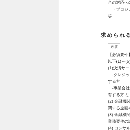
合の対応へ
・プロジェ
等
求められ
必須
【必須要件
以下(1)～
(1)決済
-クレジッ
する方
-事業会社
有する方 な
(2) 金
関する企画
(3) 金
業務要件の
(4) コ