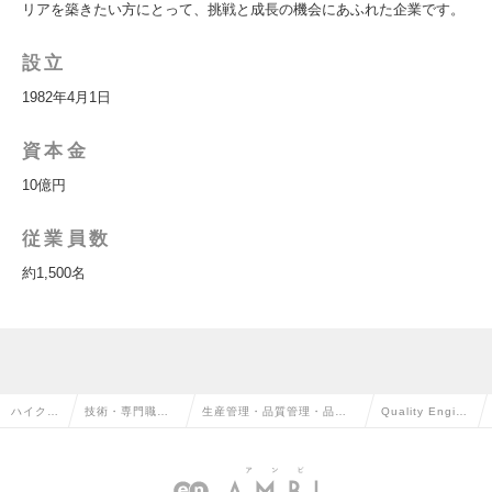
リアを築きたい方にとって、挑戦と成長の機会にあふれた企業です。
設立
1982年4月1日
資本金
10億円
従業員数
約1,500名
ハイクラ
技術・専門職系
生産管理・品質管理・品質
Quality Engin
ス求人T
（メディカル）
保証・工場長（メディカ
eer(東京)の求人
OP
の転職
ル）の転職
情報