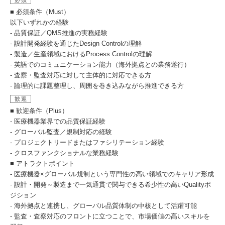
必須
■ 必須条件（Must）
以下いずれかの経験
- 品質保証／QMS推進の実務経験
- 設計開発経験を通じたDesign Controlの理解
- 製造／生産領域におけるProcess Controlの理解
- 英語でのコミュニケーション能力（海外拠点との業務遂行）
- 査察・監査対応に対して主体的に対応できる方
- 論理的に課題整理し、周囲を巻き込みながら推進できる方
歓迎
■ 歓迎条件（Plus）
- 医療機器業界での品質保証経験
- グローバル監査／規制対応の経験
- プロジェクトリードまたはファシリテーション経験
- クロスファンクショナルな業務経験
■ アトラクトポイント
- 医療機器×グローバル規制という専門性の高い領域でのキャリア形成
- 設計・開発～製造まで一気通貫で関与できる希少性の高いQualityポ
ジション
- 海外拠点と連携し、グローバル品質体制の中核として活躍可能
- 監査・査察対応のフロントに立つことで、市場価値の高いスキルを