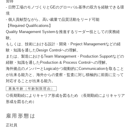
習得
- 日野工場のモノづくりとGEのグローバル基準の双方を経験できる環
境
- 個人貢献型ながら、高い裁量で品質活動をリード可能
【Required Qualifications】
Quality Management Systemを推進するリーダー役としての実務経
験。
もしくは、技術における設計・開発・Project Managementなどの経
験・知識を通したDesign Controlへの理解。
または、製造におけるTeam Management・Production Supportなどの
経験・知識を通したProduction & Process Controlへの理解。
海外拠点のメンバーとLogicalかつ能動的にCommunicationを取ること
が出来る能力と、海外からの査察・監査に対し積極的に前面に立って
対応することが出来る能力。
募集年齢（年齢制限理由）
◎長期勤続によりキャリア形成を図るため （長期勤続によりキャリア
形成を図るため）
雇用形態は
正社員