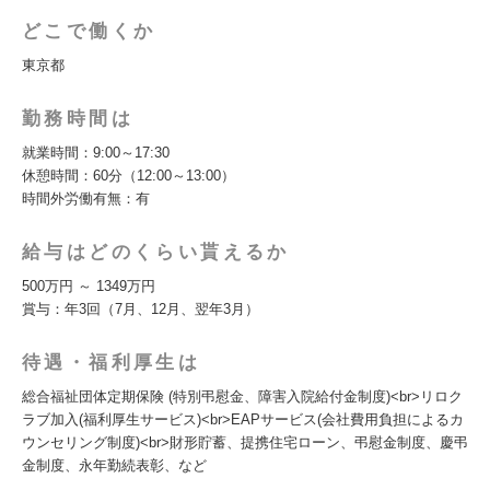
どこで働くか
東京都
勤務時間は
就業時間：9:00～17:30
休憩時間：60分（12:00～13:00）
時間外労働有無：有
給与はどのくらい貰えるか
500万円 ～ 1349万円
賞与：年3回（7月、12月、翌年3月）
待遇・福利厚生は
総合福祉団体定期保険 (特別弔慰金、障害入院給付金制度)<br>リロク
ラブ加入(福利厚生サービス)<br>EAPサービス(会社費用負担によるカ
ウンセリング制度)<br>財形貯蓄、提携住宅ローン、弔慰金制度、慶弔
金制度、永年勤続表彰、など