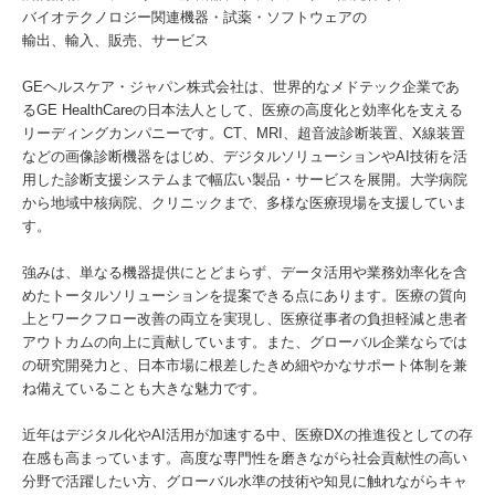
バイオテクノロジー関連機器・試薬・ソフトウェアの
輸出、輸入、販売、サービス
GEヘルスケア・ジャパン株式会社は、世界的なメドテック企業であ
るGE HealthCareの日本法人として、医療の高度化と効率化を支える
リーディングカンパニーです。CT、MRI、超音波診断装置、X線装置
などの画像診断機器をはじめ、デジタルソリューションやAI技術を活
用した診断支援システムまで幅広い製品・サービスを展開。大学病院
から地域中核病院、クリニックまで、多様な医療現場を支援していま
す。
強みは、単なる機器提供にとどまらず、データ活用や業務効率化を含
めたトータルソリューションを提案できる点にあります。医療の質向
上とワークフロー改善の両立を実現し、医療従事者の負担軽減と患者
アウトカムの向上に貢献しています。また、グローバル企業ならでは
の研究開発力と、日本市場に根差したきめ細やかなサポート体制を兼
ね備えていることも大きな魅力です。
近年はデジタル化やAI活用が加速する中、医療DXの推進役としての存
在感も高まっています。高度な専門性を磨きながら社会貢献性の高い
分野で活躍したい方、グローバル水準の技術や知見に触れながらキャ