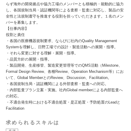
らず海外の開発拠点や協力工場のメンバーとも積極的・能動的に協力
し、各国規制当局・認証機関等による査察・監査に対応し、製品の安
全性と法規制遵守を推進する役割を担っていただきます。１名のメン
バーを募集します。
【仕事内容】
役割と責任
・各国の医療機器規制要求、ならびに社内のQuality Management
Systemを理解し、日野工場での設計・製造活動への展開・指導。
・それら変更に対する理解・展開・指導。
・品質方針の展開・指導。
・製品開発、生産移管、製造変更管理等でのQMS活動（Milestone、
Formal Design Review、各種Review、Operation Mechanism等）にお
いて、Global MemberとのReview、Discussion、Facilitation。
・各国規制当局・認証機関による外部査察・監査への対応。
・内部監査プラン立案・実施。社内Global memberによる内部監査へ
の対応。
・不適合発生時における不適合処置・是正処置・予防処置のLeadと
Facilitation
求められるスキルは