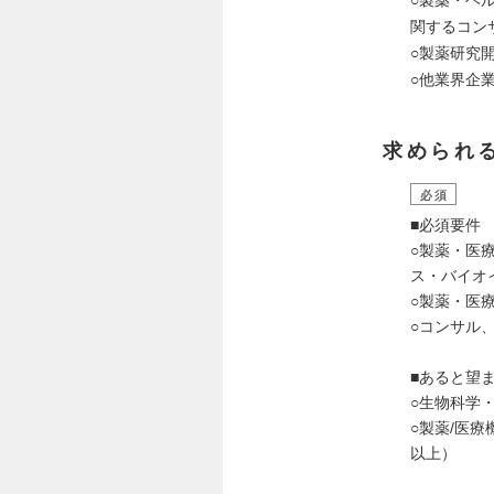
○製薬・ヘ
関するコン
○製薬研究
○他業界企
求められ
必須
■必須要件
○製薬・医
ス・バイオ
○製薬・医
○コンサル
■あると望
○生物科学
○製薬/医
以上）