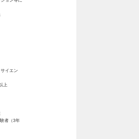
ーション等に
務
タサイエン
以上
業
験者（3年