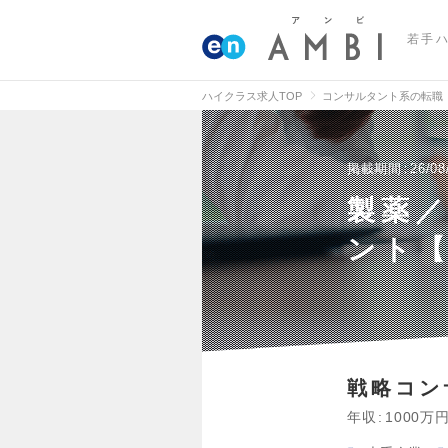
若手
ハイクラス求人TOP
コンサルタント系の転職
掲載期間
26/08
製薬
ント【
戦略コン
年収
1000万