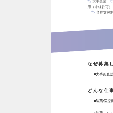
大手企業
用（未経験可）
育児支援
なぜ募集
■大手監査
どんな仕
■製薬/医