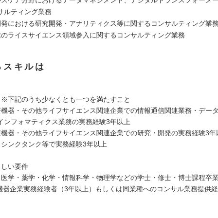
ルスケア分野におけるデータマネジメント、デジタルトランスフォーメ
サルティング業務
開発における研究開発・アナリティクス等に関するコンサルティング業
業のライスサイエンス領域参入に関するコンサルティング業務
るスキルは
 ※下記のうち少なくとも一つを満たすこと
療機器・その他ライフサイエンス関連企業での情報通信関連業務・デー
インフォマティクス業務の実務経験3年以上
療機器・その他ライフサイエンス関連企業での研究・開発の実務経験3年
、シンクタンク等で実務経験3年以上
ましい要件
・医学・薬学・化学・情報科学・物理学などの学士・修士・博士課程卒
療機器企業実務経験者（3年以上）もしくは同業種へのコンサル業務提供経