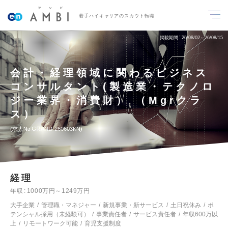
若手ハイキャリアのスカウト転職
掲載期間
26/08/02～26/08/15
会計・経理領域に関わるビジネス
コンサルタント(製造業・テクノロ
ジー業界・消費財） （Mgrクラ
ス）
求人No.GRAND-260603KN
経理
年収
1000万円～1249万円
大手企業
管理職・マネジャー
新規事業・新サービス
土日祝休み
ポ
テンシャル採用（未経験可）
事業責任者
サービス責任者
年収600万以
上
リモートワーク可能
育児支援制度