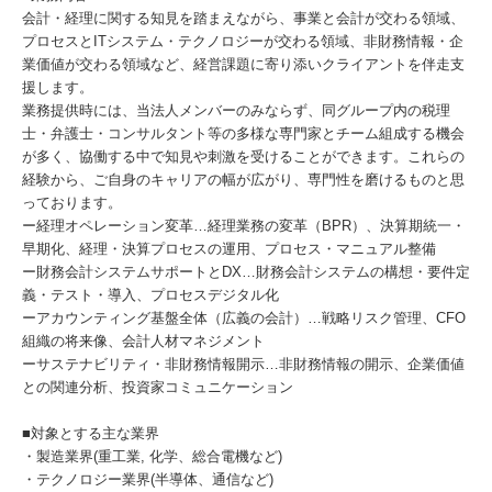
会計・経理に関する知見を踏まえながら、事業と会計が交わる領域、
プロセスとITシステム・テクノロジーが交わる領域、非財務情報・企
業価値が交わる領域など、経営課題に寄り添いクライアントを伴走支
援します。
業務提供時には、当法人メンバーのみならず、同グループ内の税理
士・弁護士・コンサルタント等の多様な専門家とチーム組成する機会
が多く、協働する中で知見や刺激を受けることができます。これらの
経験から、ご自身のキャリアの幅が広がり、専門性を磨けるものと思
っております。
ー経理オペレーション変革…経理業務の変革（BPR）、決算期統一・
早期化、経理・決算プロセスの運用、プロセス・マニュアル整備
ー財務会計システムサポートとDX…財務会計システムの構想・要件定
義・テスト・導入、プロセスデジタル化
ーアカウンティング基盤全体（広義の会計）…戦略リスク管理、CFO
組織の将来像、会計人材マネジメント
ーサステナビリティ・非財務情報開示…非財務情報の開示、企業価値
との関連分析、投資家コミュニケーション
■対象とする主な業界
・製造業界(重工業, 化学、総合電機など)
・テクノロジー業界(半導体、通信など)