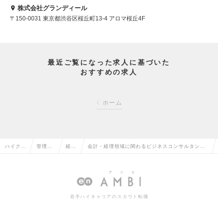
株式会社グランディール
〒150-0031 東京都渋谷区桜丘町13-4 アロマ桜丘4F
最近ご覧になった求人に基づいた
おすすめの求人
ホーム
ハイクラ
管理部
経理
会計・経理領域に関わるビジネスコンサルタント
ス求人T
門系の
の転
(製造業・テクノロジー業界・消費財） （Mgrクラ
OP
転職
職
ス）の求人情報
若手ハイキャリアのスカウト転職