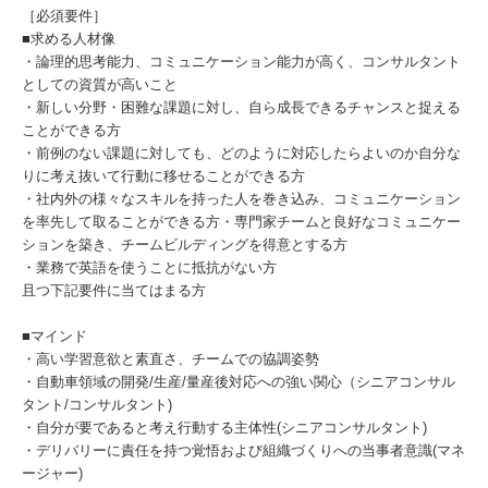
［必須要件］
■求める人材像
・論理的思考能力、コミュニケーション能力が高く、コンサルタント
としての資質が高いこと
・新しい分野・困難な課題に対し、自ら成長できるチャンスと捉える
ことができる方
・前例のない課題に対しても、どのように対応したらよいのか自分な
りに考え抜いて行動に移せることができる方
・社内外の様々なスキルを持った人を巻き込み、コミュニケーション
を率先して取ることができる方・専門家チームと良好なコミュニケー
ションを築き、チームビルディングを得意とする方
・業務で英語を使うことに抵抗がない方
且つ下記要件に当てはまる方
■マインド
・高い学習意欲と素直さ、チームでの協調姿勢
・自動車領域の開発/生産/量産後対応への強い関心（シニアコンサル
タント/コンサルタント)
・自分が要であると考え行動する主体性(シニアコンサルタント)
・デリバリーに責任を持つ覚悟および組織づくりへの当事者意識(マネ
ージャー)