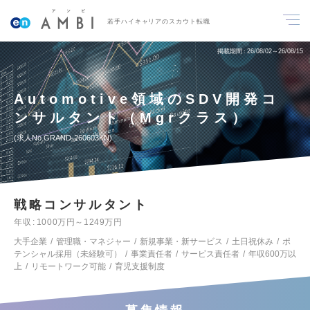
若手ハイキャリアのスカウト転職
掲載期間
26/08/02～26/08/15
Automotive領域のSDV開発コ
ンサルタント（Mgrクラス）
求人No.GRAND-260603KN
戦略コンサルタント
年収
1000万円～1249万円
大手企業
管理職・マネジャー
新規事業・新サービス
土日祝休み
ポ
テンシャル採用（未経験可）
事業責任者
サービス責任者
年収600万以
上
リモートワーク可能
育児支援制度