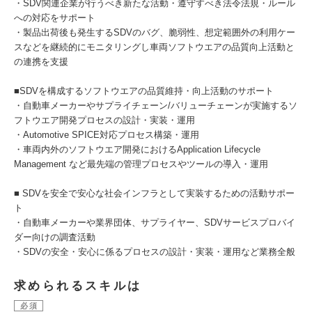
・SDV関連企業が行うべき新たな活動・遵守すべき法令法規・ルール
への対応をサポート
・製品出荷後も発生するSDVのバグ、脆弱性、想定範囲外の利用ケー
スなどを継続的にモニタリングし車両ソフトウエアの品質向上活動と
の連携を支援
■SDVを構成するソフトウエアの品質維持・向上活動のサポート
・自動車メーカーやサプライチェーン/バリューチェーンが実施するソ
フトウエア開発プロセスの設計・実装・運用
・Automotive SPICE対応プロセス構築・運用
・車両内外のソフトウエア開発におけるApplication Lifecycle
Management など最先端の管理プロセスやツールの導入・運用
■ SDVを安全で安心な社会インフラとして実装するための活動サポー
ト
・自動車メーカーや業界団体、サプライヤー、SDVサービスプロバイ
ダー向けの調査活動
・SDVの安全・安心に係るプロセスの設計・実装・運用など業務全般
求められるスキルは
必須