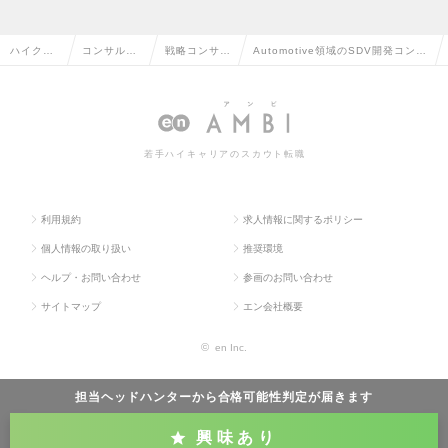
ハイクラ
コンサルタ
戦略コンサル
Automotive領域のSDV開発コンサ
ス求人TO
ント系の転
タントの転職
ルタント（Mgrクラス）の求人情報
P
職
若手ハイキャリアのスカウト転職
利用規約
求人情報に関するポリシー
個人情報の取り扱い
推奨環境
ヘルプ・お問い合わせ
参画のお問い合わせ
サイトマップ
エン会社概要
©
en Inc.
担当ヘッドハンターから
合格可能性判定
が届きます
興味あり