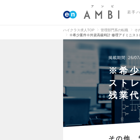
若手
ハイクラス求人TOP
管理部門系の転職
そ
※希少案件※外資高級時計 修理アドミニスト
掲載期間
26/07
※希少
ストレ
残業
その他、