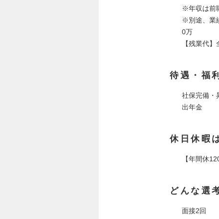
※年収は前職
※別途、業
0万
【残業代】
待遇・福
社保完備・
出年金
休日休暇
【年間休12
どんな選
面接2回