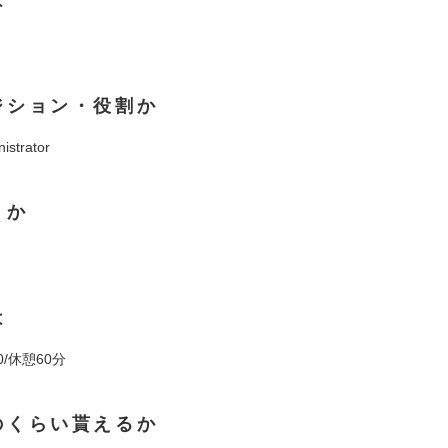
ジション・役割か
istrator
くか
は
00/休憩60分
のくらい貰えるか