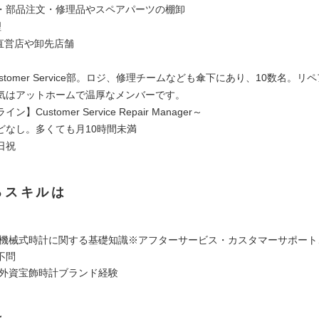
・部品注文・修理品やスペアパーツの棚卸
理
:直営店や卸先店舗
stomer Service部。ロジ、修理チームなども傘下にあり、10数名。リ
気はアットホームで温厚なメンバーです。
】Customer Service Repair Manager～
どなし。多くても月10時間未満
日祝
るスキルは
1)機械式時計に関する基礎知識※アフターサービス・カスタマーサポー
不問
1)外資宝飾時計ブランド経験
は