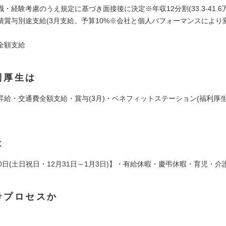
・経験考慮のうえ規定に基づき面接後に決定※年収12分割(33.3-41.6万
績賞与別途支給(3月支給。予算10%※会社と個人パフォーマンスにより変
全額支給
利厚生は
昇給・交通費全額支給・賞与(3月)・ベネフィットステーション(福利厚生
は
0日(土日祝日・12月31日～1月3日)】・有給休暇・慶弔休暇・育児・介
考プロセスか