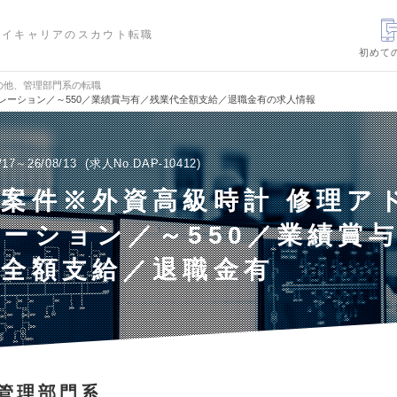
ハイキャリアのスカウト転職
初めて
の他、管理部門系の転職
レーション／～550／業績賞与有／残業代全額支給／退職金有の求人情報
/17～26/08/13
求人No.DAP-10412
案件※外資高級時計 修理ア
ーション／～550／業績賞
代全額支給／退職金有
管理部門系