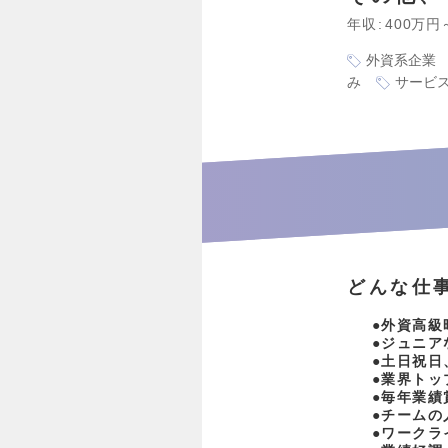
年収
400万円
外資系企業
み
サービ
どんな仕
●外資高級
●ジュニア
●土日祝日
●業界トッ
●毎年業績
●チームの
●ワークラ