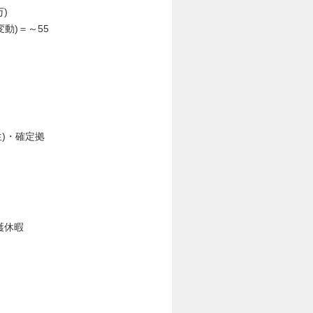
)
動)＝～55
)・確定拠
護休暇