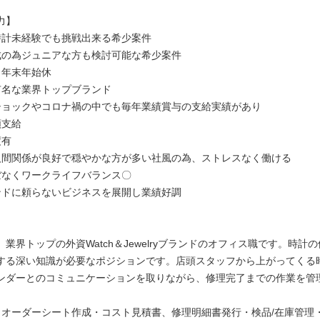
力】
時計未経験でも挑戦出来る希少案件
成の為ジュニアな方も検討可能な希少案件
、年末年始休
有名な業界トップブランド
ショックやコロナ禍の中でも毎年業績賞与の支給実績があり
額支給
度有
人間関係が良好で穏やかな方が多い社風の為、ストレスなく働ける
ぼなくワークライフバランス〇
ンドに頼らないビジネスを展開し業績好調
業界トップの外資Watch＆Jewelryブランドのオフィス職です。時計
する深い知識が必要なポジションです。店頭スタッフから上がってくる
ンダーとのコミュニケーションを取りながら、修理完了までの作業を管
・オーダーシート作成・コスト見積書、修理明細書発行・検品/在庫管理