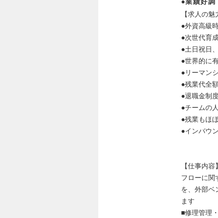
●業績好調
【求人の魅
●外資高級
●次世代育
●土日祝日
●世界的に
●リーマン
●残業代全
●退職金制
●チームの
●残業もほ
●インバウ
【仕事内容】
フローに関
を、外部ベ
ます
■修理管理