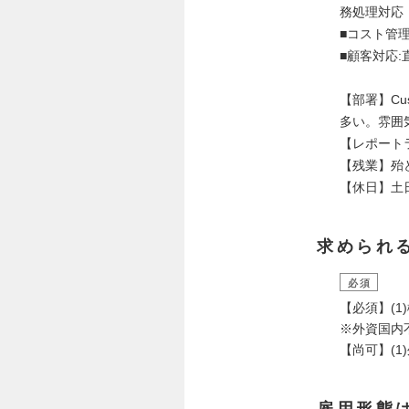
務処理対応
■コスト管
■顧客対応
【部署】Cu
多い。雰囲
【レポートライン
【残業】殆
【休日】土
求められ
必須
【必須】(
※外資国内
【尚可】(
雇用形態