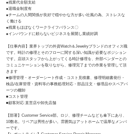
●残業代全額支給
●退職金制度有
●チームの人間関係が良好で穏やかな方が多い社風の為、ストレスな
く働ける
●残業もほぼなくワークライフバランス〇
●インバウンドに頼らないビジネスを展開し業績好調
【仕事内容】業界トップの外資Watch＆Jewelryブランドのオフィス職
です。時計の修理とそのフローに関する深い知識が必要なポジション
です。店頭スタッフから上がってくる時計修理を、外部ベンダーとの
コミュニケーションを取りながら、修理完了までの作業を管理して頂
きます
■修理管理・オーダーシート作成・コスト見積書、修理明細書発行・
検品/在庫管理・資料等の事務処理対応・部品注文・修理品やスペアパ
ーツの棚卸
■コスト管理
■顧客対応:直営店や卸先店舗
【部署】Customer Service部。ロジ、修理チームなども傘下にあり、
10数名。リペアは男性が多い。雰囲気はアットホームで温厚なメンバ
ーです。