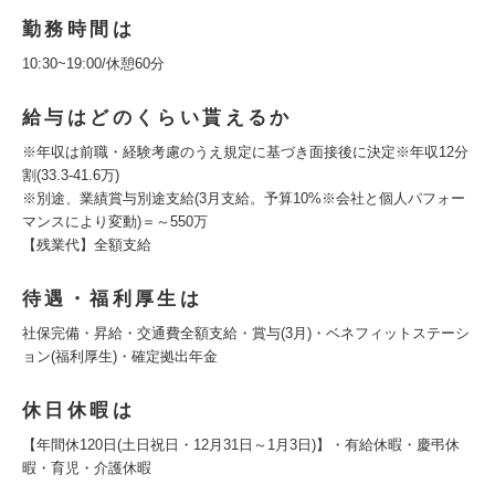
勤務時間は
10:30~19:00/休憩60分
給与はどのくらい貰えるか
※年収は前職・経験考慮のうえ規定に基づき面接後に決定※年収12分
割(33.3-41.6万)
※別途、業績賞与別途支給(3月支給。予算10%※会社と個人パフォー
マンスにより変動)＝～550万
【残業代】全額支給
待遇・福利厚生は
社保完備・昇給・交通費全額支給・賞与(3月)・ベネフィットステーシ
ョン(福利厚生)・確定拠出年金
休日休暇は
【年間休120日(土日祝日・12月31日～1月3日)】・有給休暇・慶弔休
暇・育児・介護休暇