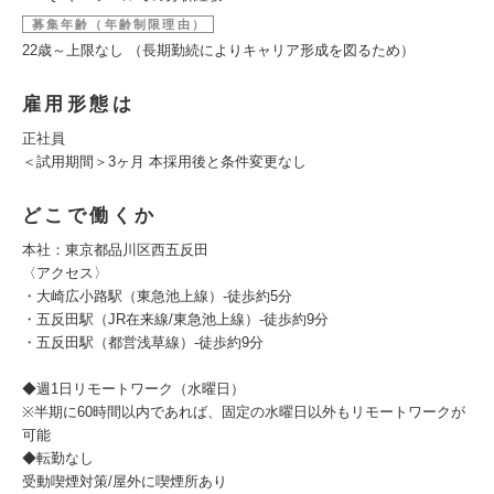
募集年齢（年齢制限理由）
22歳～上限なし （長期勤続によりキャリア形成を図るため）
雇用形態は
正社員
＜試用期間＞3ヶ月 本採用後と条件変更なし
どこで働くか
本社：東京都品川区西五反田
〈アクセス〉
・大崎広小路駅（東急池上線）-徒歩約5分
・五反田駅（JR在来線/東急池上線）-徒歩約9分
・五反田駅（都営浅草線）-徒歩約9分
◆週1日リモートワーク（水曜日）
※半期に60時間以内であれば、固定の⽔曜⽇以外もリモートワークが
可能
◆転勤なし
受動喫煙対策/屋外に喫煙所あり