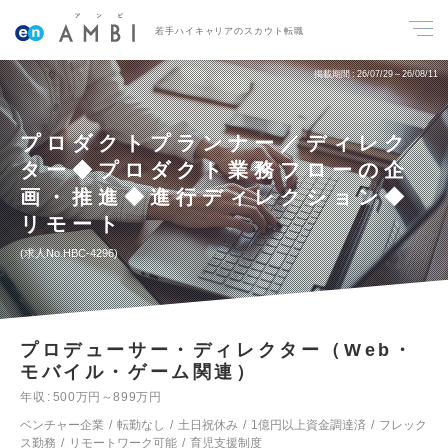
若手ハイキャリアのスカウト転職
掲載期間
26/07/29～26/08/11
プロダクトプランナー／ディレク
ター◆プロダクト業務フローの企
画・推進◆進行ディレクション◆
リモート
求人No.HBC-4296
プロデューサー・ディレクター（Web・
モバイル・ゲーム関連）
年収
500万円～899万円
ベンチャー企業
転勤なし
土日祝休み
1億円以上資金調達済
フレック
ス勤務
リモートワーク可能
育児支援制度