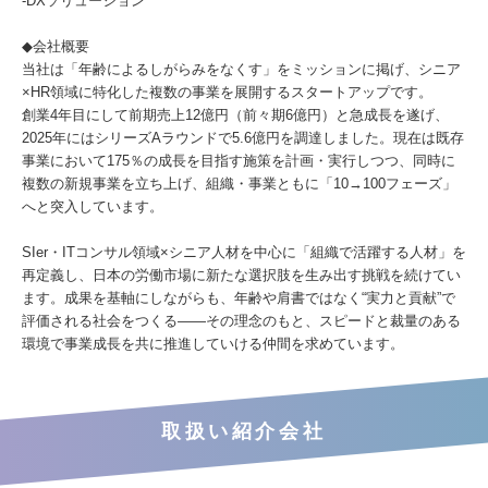
-DXソリューション
◆会社概要
当社は「年齢によるしがらみをなくす」をミッションに掲げ、シニア
×HR領域に特化した複数の事業を展開するスタートアップです。
創業4年目にして前期売上12億円（前々期6億円）と急成長を遂げ、
2025年にはシリーズAラウンドで5.6億円を調達しました。現在は既存
事業において175％の成長を目指す施策を計画・実行しつつ、同時に
複数の新規事業を立ち上げ、組織・事業ともに「10→100フェーズ」
へと突入しています。
SIer・ITコンサル領域×シニア人材を中心に「組織で活躍する人材」を
再定義し、日本の労働市場に新たな選択肢を生み出す挑戦を続けてい
ます。成果を基軸にしながらも、年齢や肩書ではなく“実力と貢献”で
評価される社会をつくる――その理念のもと、スピードと裁量のある
環境で事業成長を共に推進していける仲間を求めています。
取扱い紹介会社