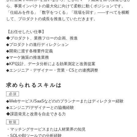
ら、事業インパクトの最大化に向けて柔軟に動くポジションです。
「仕組みを作る」「数字をつくる」「現場を回す」——すべてを横断
して、プロダクトの成長を推進していただきます。
【お任せしたい仕事】
◆プロダクト、業務フローの企画、推進
◆プロダクトの進行ディレクション
◆開発に渡す各種要件定義
◆マーケ施策の推進業務
◆KPI設計、データ分析による効果測定と改善提案
◆エンジニア・デザイナー・営業・CSとの連携調整
求められるスキルは
必須
◆Webサービス/SaaSなどののプランナーまたはディレクター経験
◆エンジニア/デザイナーとの協働経験
◆課題発見と改善を自走できる力
歓迎
・マッチングサービスまたは人材業界の知見
・SQLやBIツールでの分析経験