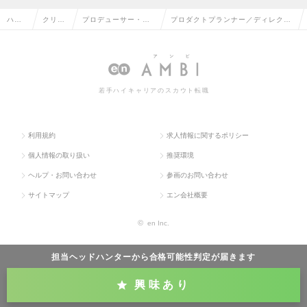
ハイ
クリエ
プロデューサー・デ
プロダクトプランナー／ディレクタ
クラ
イティ
ィレクター（Web・
ー◆プロダクト業務フローの企画・
ス求
ブ系の
モバイル・ゲーム関
推進◆進行ディレクション◆リモー
人TO
転職
連）の転職
トの求人情報
若手ハイキャリアのスカウト転職
P
利用規約
求人情報に関するポリシー
個人情報の取り扱い
推奨環境
ヘルプ・お問い合わせ
参画のお問い合わせ
サイトマップ
エン会社概要
©
en Inc.
担当ヘッドハンターから
合格可能性判定
が届きます
興味あり