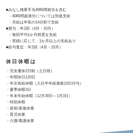
■みなし残業手当40時間相当を含む
- 40時間超過分については別途支給
- 月給は年収の14分割で支給
■賞与：年2回（4月・10月）
- 毎回平均1か月程度を支給
- 実績に応じて、1か月以上の支給あり
■給与査定：年2回（4月・10月）
休日休暇は
・完全週休2日制（土日祝）
・年間休日120日
・年次有給休暇（入社半年経過後10日付与）
・夏季休暇3⽇
・年末年始休暇（12⽉30⽇～1⽉3⽇）
・特別休暇
・産前/産後休業
・育児休業
・介護/看護休業