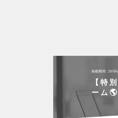
掲載期間
26/06
【特
ーム