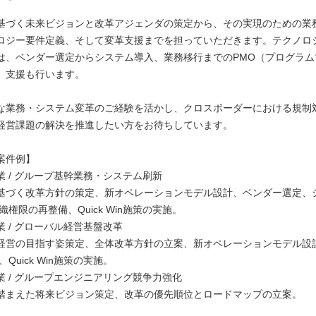
基づく未来ビジョンと改革アジェンダの策定から、その実現のための業
ロジー要件定義、そして変革支援までを担っていただきます。テクノロ
は、ベンダー選定からシステム導入、業務移行までのPMO（プログラム
）支援も行います。
な業務・システム変革のご経験を活かし、クロスボーダーにおける規制
経営課題の解決を推進したい方をお待ちしています。
案件例】
業 / グループ基幹業務・システム刷新
基づく改革方針の策定、新オペレーションモデル設計、ベンダー選定、
織権限の再整備、Quick Win施策の実施。
 / グローバル経営基盤改革
経営の目指す姿策定、全体改革方針の立案、新オペレーションモデル設
Quick Win施策の実施。
業 / グループエンジニアリング競争力強化
踏まえた将来ビジョン策定、改革の優先順位とロードマップの立案。