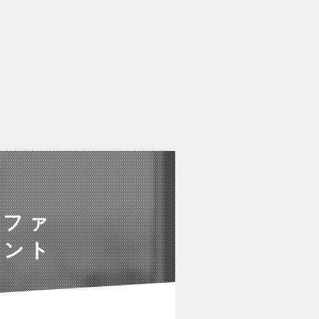
ルファ
タント