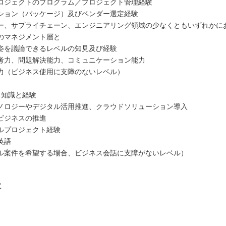
ロジェクトのプログラム／プロジェクト管理経験
ション（パッケージ）及びベンダー選定経験
ー、サプライチェーン、エンジニアリング領域の少なくともいずれかに
のマネジメント層と
を議論できるレベルの知見及び経験
考力、問題解決能力、コミュニケーション能力
力（ビジネス使用に支障のないレベル）
る知識と経験
ノロジーやデジタル活用推進、クラウドソリューション導入
ビジネスの推進
ルプロジェクト経験
英語
ル案件を希望する場合、ビジネス会話に支障がないレベル）
は