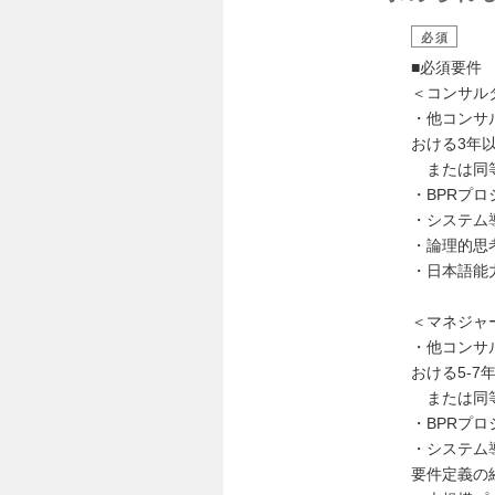
必須
■必須要件
＜コンサル
・他コンサ
おける3年
または同
・BPRプ
・システム
・論理的思
・日本語能
＜マネジャ
・他コンサ
おける5-7
または同
・BPRプ
・システム
要件定義の