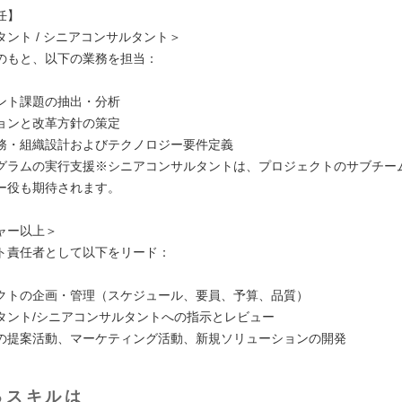
任】
ント / シニアコンサルタント＞
のもと、以下の業務を担当：
ント課題の抽出・分析
ョンと改革方針の策定
務・組織設計およびテクノロジー要件定義
グラムの実行支援※シニアコンサルタントは、プロジェクトのサブチー
ー役も期待されます。
ャー以上＞
ト責任者として以下をリード：
クトの企画・管理（スケジュール、要員、予算、品質）
タント/シニアコンサルタントへの指示とレビュー
の提案活動、マーケティング活動、新規ソリューションの開発
るスキルは