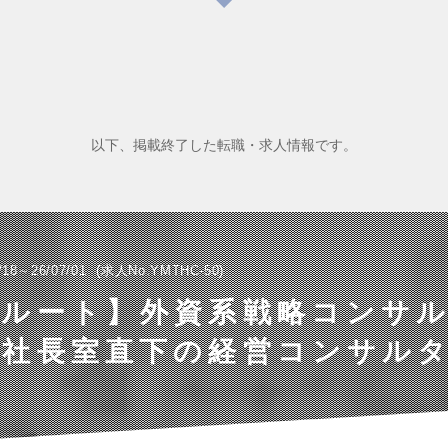
以下、掲載終了した転職・求人情報です。
/18～26/07/01
求人No.YMTHC-50
別ルート】外資系戦略コンサ
社長室直下の経営コンサル