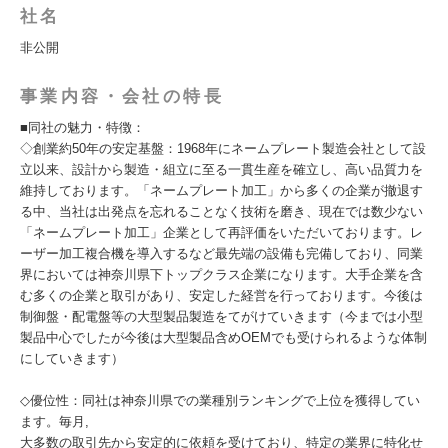
社名
非公開
事業内容・会社の特長
■同社の魅力・特徴：
◇創業約50年の安定基盤：1968年にネームプレート製造会社として設
立以来、設計から製造・組立に至る一貫生産を確立し、高い品質力を
維持しております。「ネームプレート加工」から多くの企業が撤退す
る中、当社は出発点を忘れることなく技術を磨き、現在では数少ない
「ネームプレート加工」企業として再評価をいただいております。レ
ーザー加工複合機を導入するなど最先端の設備も完備しており、同業
界においては神奈川県下トップクラス企業になります。大手企業を含
む多くの企業と取引があり、安定した経営を行っております。今後は
制御盤・配電盤等の大型製品製造をてがけていきます（今までは小型
製品中心でしたが今後は大型製品含めOEMでも受けられるような体制
にしていきます）
◇優位性：同社は神奈川県での業種別ランキングで上位を獲得してい
ます。毎月,
大多数の取引先から安定的に依頼を受けており、特定の業界に特化せ