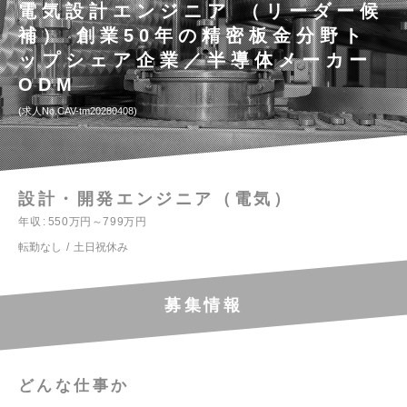
電気設計エンジニア （リーダー候
補） 創業50年の精密板金分野ト
ップシェア企業／半導体メーカー
ODM
求人No.CAV-tm20280408
設計・開発エンジニア（電気）
年収
550万円～799万円
転勤なし
土日祝休み
募集情報
どんな仕事か