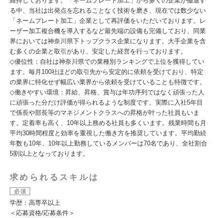
維持しております。「ネームプレート加工」から多くの企業が撤退す
る中、当社は出発点を忘れることなく技術を磨き、現在では数少ない
「ネームプレート加工」企業として再評価をいただいております。レ
ーザー加工複合機を導入するなど最先端の設備も完備しており、同業
界においては神奈川県下トップクラス企業になります。大手企業を含
む多くの企業と取引があり、安定した経営を行っております。
◇優位性：自社は神奈川県での業種別ランキングで上位を獲得してい
ます。毎月100社ほどの取引先から安定的に依頼を受けており、特定
の業界に特化せず幅広い業界から依頼を受けていることも特徴です。
◇働きやすい環境：昇給、昇格、賞与は年功序列ではなく頑張った人
に頑張った分だけ評価が得られるような制度です。実際に入社5年目
で係長や部長等のマネジメントクラスへの昇格が叶った社員もいま
す。定着率も高く、10年以上務める社員も多くいます。残業時間も月
平均30時間程度と効率を重視した働き方を推奨しています。平均勤続
年数も10年、10年以上勤務しているメンバーは70名であり、全社割合
5割以上となっております。
求められるスキルは
必須
学歴：高専卒以上
＜応募資格/応募条件＞