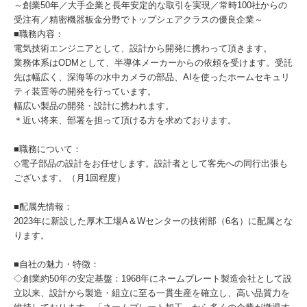
～創業50年／大手企業と長年安定的な取引を実現／常時100社からの
受注有／精密機器板金分野でトップシェアクラスの優良企業～
■職務内容：
電気技術エンジニアとして、設計から開発に携わって頂きます。
業務体系はODMとして、半導体メーカーからの依頼を受けます。受託
先は幅広く、深海等の水中カメラの部品、AIを使ったホームセキュリ
ティ装置等の開発を行っています。
幅広い製品の開発・設計に携われます。
＊近い将来、部署を担って頂ける方を求めております。
■職務について：
◇電子部品の設計をお任せします。設計者として客先への同行出張も
ございます。（月1回程度）
■配属先情報：
2023年に新設した厚木工場A＆Wセンターの技術部（6名）に配属とな
ります。
■自社の魅力・特徴：
◇創業約50年の安定基盤：1968年にネームプレート製造会社として設
立以来、設計から製造・組立に至る一貫生産を確立し、高い品質力を