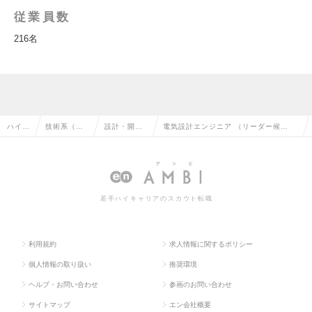
従業員数
216名
ハイク
技術系（電
設計・開発
電気設計エンジニア （リーダー候
ラス求
気・電子・
エンジニア
補） 創業50年の精密板金分野トップシ
人TO
半導体）の
（電気）の
ェア企業／半導体メーカーODMの求人
P
転職
転職
情報
若手ハイキャリアのスカウト転職
利用規約
求人情報に関するポリシー
個人情報の取り扱い
推奨環境
ヘルプ・お問い合わせ
参画のお問い合わせ
サイトマップ
エン会社概要