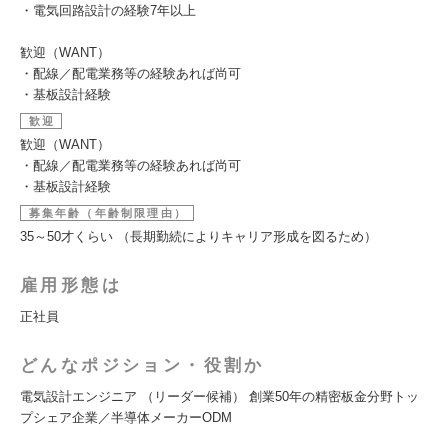
・電気回路設計の経験7年以上
歓迎（WANT）
・配線／配電業務等の経験あれば尚可
・基板設計経験
歓迎
歓迎（WANT）
・配線／配電業務等の経験あれば尚可
・基板設計経験
募集年齢（年齢制限理由）
35～50才くらい （長期勤続によりキャリア形成を図るため）
雇用形態は
正社員
どんなポジション・役割か
電気設計エンジニア （リーダー候補） 創業50年の精密板金分野トッ
プシェア企業／半導体メーカーODM