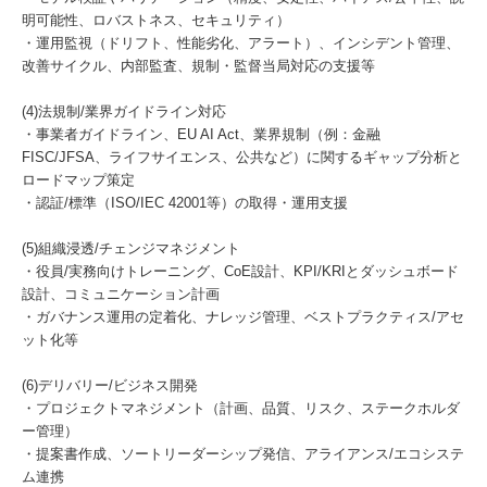
明可能性、ロバストネス、セキュリティ）
・運用監視（ドリフト、性能劣化、アラート）、インシデント管理、
改善サイクル、内部監査、規制・監督当局対応の支援等
(4)法規制/業界ガイドライン対応
・事業者ガイドライン、EU AI Act、業界規制（例：金融
FISC/JFSA、ライフサイエンス、公共など）に関するギャップ分析と
ロードマップ策定
・認証/標準（ISO/IEC 42001等）の取得・運用支援
(5)組織浸透/チェンジマネジメント
・役員/実務向けトレーニング、CoE設計、KPI/KRIとダッシュボード
設計、コミュニケーション計画
・ガバナンス運用の定着化、ナレッジ管理、ベストプラクティス/アセ
ット化等
(6)デリバリー/ビジネス開発
・プロジェクトマネジメント（計画、品質、リスク、ステークホルダ
ー管理）
・提案書作成、ソートリーダーシップ発信、アライアンス/エコシステ
ム連携