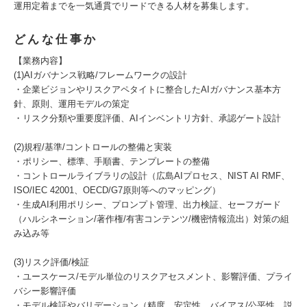
運用定着までを一気通貫でリードできる人材を募集します。
どんな仕事か
【業務内容】
(1)AIガバナンス戦略/フレームワークの設計
・企業ビジョンやリスクアペタイトに整合したAIガバナンス基本方
針、原則、運用モデルの策定
・リスク分類や重要度評価、AIインベントリ方針、承認ゲート設計
(2)規程/基準/コントロールの整備と実装
・ポリシー、標準、手順書、テンプレートの整備
・コントロールライブラリの設計（広島AIプロセス、NIST AI RMF、
ISO/IEC 42001、OECD/G7原則等へのマッピング）
・生成AI利用ポリシー、プロンプト管理、出力検証、セーフガード
（ハルシネーション/著作権/有害コンテンツ/機密情報流出）対策の組
み込み等
(3)リスク評価/検証
・ユースケース/モデル単位のリスクアセスメント、影響評価、プライ
バシー影響評価
・モデル検証やバリデーション（精度、安定性、バイアス/公平性、説