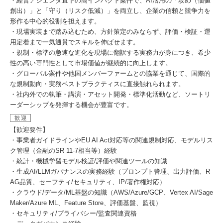
・経営アジェンダ直下の高インパクト案件で、AI活用の「攻め（価値
創出）」と「守り（リスク低減）」を両立し、企業の信頼と競争力を
形作る中心的役割を担えます。
・現場実装まで踏み込むため、方針策定のみならず、評価・検証・運
用定着まで一気通貫でスキルを伸ばせます。
・規制・標準の急速な進化を現場に翻訳する実務力が身につき、希少
性の高い専門性として市場価値が継続的に向上します。
・グローバル案件や他国メンバーファームとの協業を通じて、国際的
な規制動向・実務ベストプラクティスに直接触れられます。
・社内外での執筆・講演・アセット開発・標準化活動など、ソートリ
ーダーシップを発揮する機会が豊富です。
歓迎
【歓迎要件】
・事業者ガイドラインやEU AI Act対応等の関連規制対応、モデルリス
ク管理（金融のSR 11-7相当等）経験
・統計・機械学習モデル検証/評価や関連ツールの知識
・生成AI/LLMガバナンスの実務経験（プロンプト管理、出力評価、R
AG品質、セーフティ/セキュリティ、IP/著作権対応）
・クラウド/データ/ML基盤の知識（AWS/Azure/GCP、Vertex AI/Sage
Maker/Azure ML、Feature Store、評価基盤、監視）
・セキュリティ/プライバシー/監査関連資格