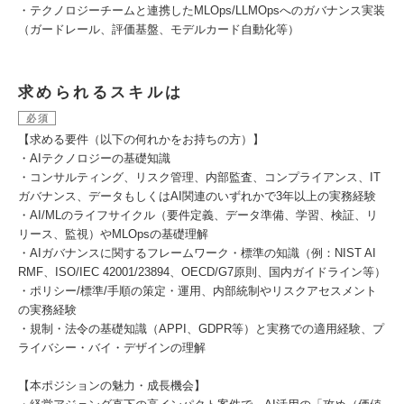
・テクノロジーチームと連携したMLOps/LLMOpsへのガバナンス実装
（ガードレール、評価基盤、モデルカード自動化等）
求められるスキルは
必須
【求める要件（以下の何れかをお持ちの方）】
・AIテクノロジーの基礎知識
・コンサルティング、リスク管理、内部監査、コンプライアンス、IT
ガバナンス、データもしくはAI関連のいずれかで3年以上の実務経験
・AI/MLのライフサイクル（要件定義、データ準備、学習、検証、リ
リース、監視）やMLOpsの基礎理解
・AIガバナンスに関するフレームワーク・標準の知識（例：NIST AI
RMF、ISO/IEC 42001/23894、OECD/G7原則、国内ガイドライン等）
・ポリシー/標準/手順の策定・運用、内部統制やリスクアセスメント
の実務経験
・規制・法令の基礎知識（APPI、GDPR等）と実務での適用経験、プ
ライバシー・バイ・デザインの理解
【本ポジションの魅力・成長機会】