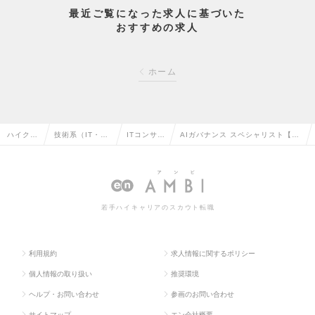
最近ご覧になった求人に基づいた
おすすめの求人
ホーム
ハイクラ
技術系（IT・W
ITコンサル
AIガバナンス スペシャリスト【業
ス求人T
eb・通信系）の
タントの転
界未経験歓迎】（Mgrクラス）の
OP
転職
職
求人情報
若手ハイキャリアのスカウト転職
利用規約
求人情報に関するポリシー
個人情報の取り扱い
推奨環境
ヘルプ・お問い合わせ
参画のお問い合わせ
サイトマップ
エン会社概要