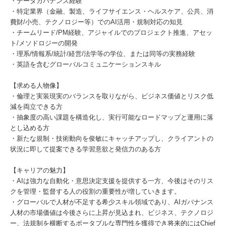
・データガバナンス経験
・特定業界（金融、製造、ライフサイエンス・ヘルスケア、公共、消
費財/小売、テクノロジー等）でのAI活用・規制対応の知見
・チームリード/PM経験、アジャイルでのプロジェクト推進、アセッ
ト/メソドロジーの開発
・理系/情報系/統計/経営/法学等の学位、または同等の実務経験
・英語を含むグローバルコミュニケーションスキル
【求める人物像】
・倫理と実装現実のバランスを取りながら、ビジネス価値とリスク低
減を両立できる方
・抽象度の高い課題を構造化し、実行可能なロードマップと運用に落
とし込める方
・新たな規制・技術動向を俊敏にキャッチアップし、クライアントの
状況に即して提案できる学習意欲と発信力のある方
【キャリアの魅力】
・AIは強力な自動化・意思決定支援を提供する一方、今後はそのリス
クを管理・監督する人の役割の重要性が増していきます。
・グローバルで人材が不足する希少スキル領域であり、AIガバナンス
人材の市場価値は今後さらに上昇が見込まれ、ビジネス、テクノロジ
ー、法規制を横断するポータブルな専門性を獲得でき将来的にはChief