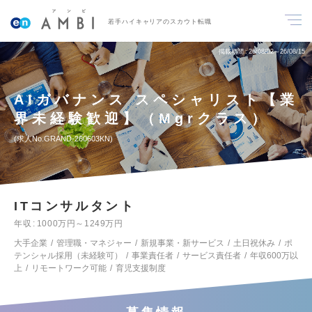
若手ハイキャリアのスカウト転職
掲載期間
26/08/02～26/08/15
AIガバナンス スペシャリスト【業
界未経験歓迎】（Mgrクラス）
求人No.GRAND-260603KN
ITコンサルタント
年収
1000万円～1249万円
大手企業
管理職・マネジャー
新規事業・新サービス
土日祝休み
ポ
テンシャル採用（未経験可）
事業責任者
サービス責任者
年収600万以
上
リモートワーク可能
育児支援制度