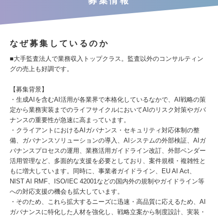
募集情報
なぜ募集しているのか
■大手監査法人で業務収入トップクラス。監査以外のコンサルティン
グの売上も好調です。
【募集背景】
・生成AIを含むAI活用が各業界で本格化しているなかで、AI戦略の策
定から業務実装までのライフサイクルにおいてAIのリスク対策やガバ
ナンスの重要性が急速に高まっています。
・クライアントにおけるAIガバナンス・セキュリティ対応体制の整
備、ガバナンスソリューションの導入、AIシステムの外部検証、AIガ
バナンスプロセスの運用、業務活用ガイドライン改訂、外部ベンダー
活用管理など、多面的な支援を必要としており、案件規模・複雑性と
もに増大しています。同時に、事業者ガイドライン、EU AI Act、
NIST AI RMF、ISO/IEC 42001などの国内外の規制やガイドライン等
への対応支援の機会も拡大しています。
・そのため、これら拡大するニーズに迅速・高品質に応えるため、AI
ガバナンスに特化した人材を強化し、戦略立案から制度設計、実装・