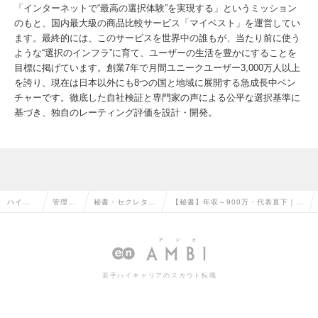
「インターネットで“最高の選択体験”を実現する」というミッション
のもと、国内最大級の商品比較サービス「マイベスト」を運営してい
ます。最終的には、このサービスを世界中の誰もが、当たり前に使う
ような“選択のインフラ”に育て、ユーザーの生活を豊かにすることを
目標に掲げています。創業7年で月間ユニークユーザー3,000万人以上
を誇り、現在は日本以外にも8つの国と地域に展開する急成長中ベン
チャーです。徹底した自社検証と専門家の声による公平な選択基準に
基づき、独自のレーティング評価を設計・開発。
ハイク
管理部
秘書・セクレタリ
【秘書】年収～900万・代表直下｜経
ラス求
門系の
ー・アシスタント
営に関わるエグゼクティブアシスタ
人TOP
転職
の転職
ントの求人情報
若手ハイキャリアのスカウト転職