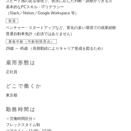
スピード感のある環境で、状況に応じた判断・調整ができる方
基本的なPCスキル・ITリテラシー
（Slack／Notion／Google Workspace 等）
歓迎
ベンチャー・スタートアップなど、変化の多い環境での就業経験
普通自動車免許（必須ではありません）
募集年齢（年齢制限理由）
29歳 ～ 45歳 （長期勤続によりキャリア形成を図るため）
雇用形態は
正社員
どこで働くか
東京都
勤務時間は
＜労働時間区分＞
フレックスタイム制
コアタイム：11:00～17:00