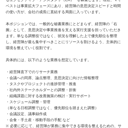
ベストは事業拡大フェーズにあり、経営陣の意思決定スピードと時間
の使い方が、会社の成長に直結する局面に入っています。
本ポジションでは、一般的な秘書業務にとどまらず、経営陣の「右
腕」として、意思決定や事業推進を支える実行支援を担っていただき
ます。単なる調整役ではなく、状況を理解した上で優先順位を整理
し、経営陣が最も集中すべきことにリソースを割けるよう、主体的に
環境を整えていく役割です。
具体的には、以下のような業務を想定しています。
・経営陣直下でのリサーチ業務
・会議への同席、論点整理、意思決定に向けた情報整理
・タスクやプロジェクトの進捗管理・推進
・社内外ステークホルダーとの調整・折衝
・組織課題に対する改善施策の検討・実行サポート
・スケジュール調整・管理
（単なる日程調整ではなく、優先順位を踏まえた調整）
・会議設定、議事録作成
・会食・手土産・移動手段の手配 など
※ 必要に応じて、経営陣が業務に集中できる環境を整えるための、サ