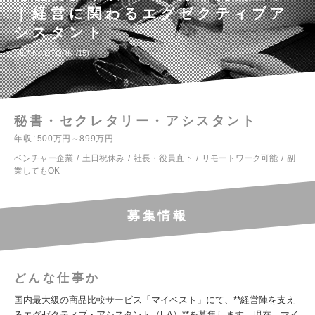
｜経営に関わるエグゼクティブア
シスタント
求人No.OTQRN-/15
秘書・セクレタリー・アシスタント
年収
500万円～899万円
ベンチャー企業
土日祝休み
社長・役員直下
リモートワーク可能
副
業してもOK
募集情報
どんな仕事か
国内最大級の商品比較サービス「マイベスト」にて、**経営陣を支え
るエグゼクティブ・アシスタント（EA）**を募集します。現在、マイ