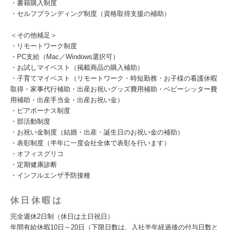
・書籍購入制度
・セルフブランディング制度（資格取得支援の補助）
＜その他補足＞
・リモートワーク制度
・PC支給（Mac／Windows選択可）
・お試しマイベスト（掲載商品の購入補助）
・子育てマイベスト（リモートワーク・時短勤務・お子様の看護休暇
取得・家事代行補助・出産お祝いグッズ費用補助・ベビーシッター費
用補助・出産手当金・出産お祝い金）
・ピアボーナス制度
・部活動制度
・お祝い金制度（結婚・出産・誕生日のお祝い金の補助）
・表彰制度（半年に一度会社全体で表彰を行います）
・オフィスグリコ
・定期健康診断
・インフルエンザ予防接種
休日休暇は
完全週休2日制（休日は土日祝日）
年間有給休暇10日～20日（下限日数は、入社半年経過後の付与日数と