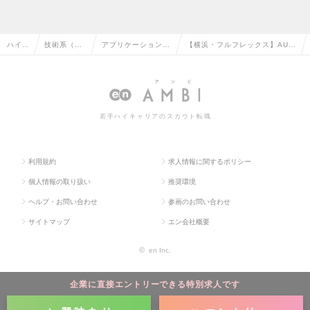
ハイク
技術系（電
アプリケーション開
【横浜・フルフレックス】AUT
ラス求
気・電子・
発エンジニア（制
OSARシステム開発／アジア初
人TO
半導体）の
御・組み込み系）の
Vector社認定パートナーの求人
P
転職
転職
情報
若手ハイキャリアのスカウト転職
利用規約
求人情報に関するポリシー
個人情報の取り扱い
推奨環境
ヘルプ・お問い合わせ
参画のお問い合わせ
サイトマップ
エン会社概要
©
en Inc.
企業に直接エントリーできる特別求人です