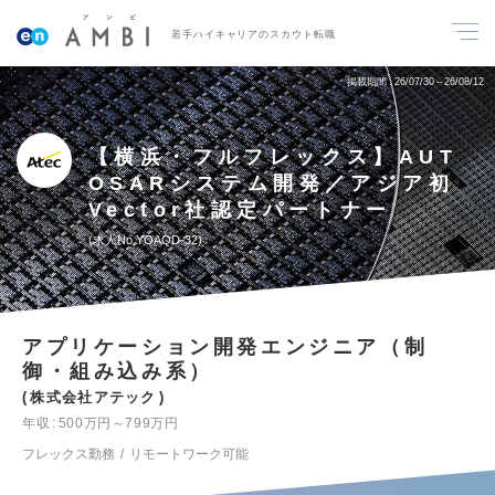
若手ハイキャリアのスカウト転職
掲載期間
26/07/30～26/08/12
【横浜・フルフレックス】AUT
OSARシステム開発／アジア初
Vector社認定パートナー
求人No.YOAQD-32
アプリケーション開発エンジニア（制
御・組み込み系）
株式会社アテック
年収
500万円～799万円
フレックス勤務
リモートワーク可能