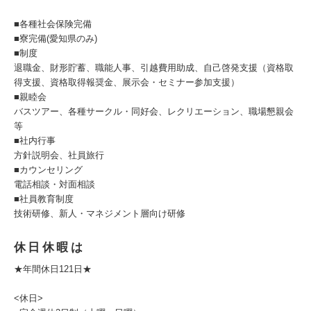
■各種社会保険完備
■寮完備(愛知県のみ)
■制度
退職金、財形貯蓄、職能人事、引越費用助成、自己啓発支援（資格取
得支援、資格取得報奨金、展示会・セミナー参加支援）
■親睦会
バスツアー、各種サークル・同好会、レクリエーション、職場懇親会
等
■社内行事
方針説明会、社員旅行
■カウンセリング
電話相談・対面相談
■社員教育制度
技術研修、新人・マネジメント層向け研修
休日休暇は
★年間休日121日★
<休日>