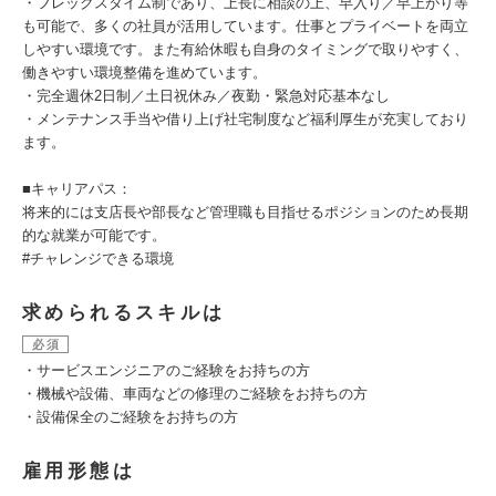
・フレックスタイム制であり、上長に相談の上、早入り／早上がり等
も可能で、多くの社員が活用しています。仕事とプライベートを両立
しやすい環境です。また有給休暇も自身のタイミングで取りやすく、
働きやすい環境整備を進めています。
・完全週休2日制／土日祝休み／夜勤・緊急対応基本なし
・メンテナンス手当や借り上げ社宅制度など福利厚生が充実しており
ます。
■キャリアパス：
将来的には支店長や部長など管理職も目指せるポジションのため長期
的な就業が可能です。
#チャレンジできる環境
求められるスキルは
必須
・サービスエンジニアのご経験をお持ちの方
・機械や設備、車両などの修理のご経験をお持ちの方
・設備保全のご経験をお持ちの方
雇用形態は