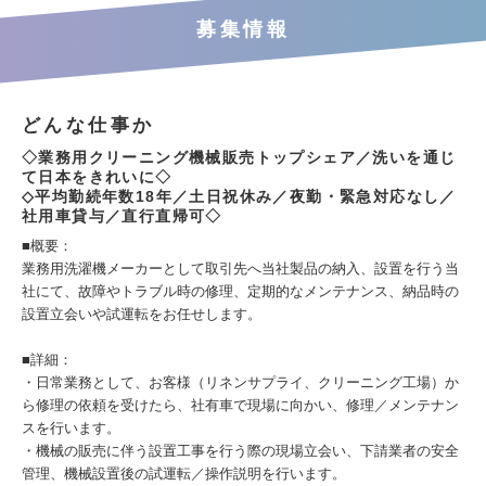
募集情報
どんな仕事か
◇業務用クリーニング機械販売トップシェア／洗いを通じ
て日本をきれいに◇
◇平均勤続年数18年／土日祝休み／夜勤・緊急対応なし／
社用車貸与／直行直帰可◇
■概要：
業務用洗濯機メーカーとして取引先へ当社製品の納入、設置を行う当
社にて、故障やトラブル時の修理、定期的なメンテナンス、納品時の
設置立会いや試運転をお任せします。
■詳細：
・日常業務として、お客様（リネンサプライ、クリーニング工場）か
ら修理の依頼を受けたら、社有車で現場に向かい、修理／メンテナン
スを行います。
・機械の販売に伴う設置工事を行う際の現場立会い、下請業者の安全
管理、機械設置後の試運転／操作説明を行います。