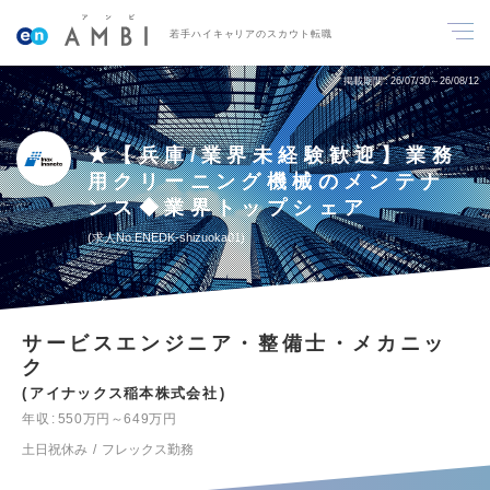
若手ハイキャリアのスカウト転職
掲載期間
26/07/30～26/08/12
★【兵庫/業界未経験歓迎】業務
用クリーニング機械のメンテナ
ンス◆業界トップシェア
求人No.ENEDK-shizuoka01
サービスエンジニア・整備士・メカニッ
ク
アイナックス稲本株式会社
年収
550万円～649万円
土日祝休み
フレックス勤務