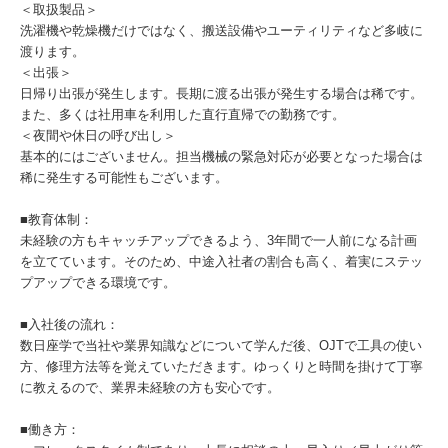
＜取扱製品＞
洗濯機や乾燥機だけではなく、搬送設備やユーティリティなど多岐に
渡ります。
＜出張＞
日帰り出張が発生します。長期に渡る出張が発生する場合は稀です。
また、多くは社用車を利用した直行直帰での勤務です。
＜夜間や休日の呼び出し＞
基本的にはございません。担当機械の緊急対応が必要となった場合は
稀に発生する可能性もございます。
■教育体制：
未経験の方もキャッチアップできるよう、3年間で一人前になる計画
を立てています。そのため、中途入社者の割合も高く、着実にステッ
プアップできる環境です。
■入社後の流れ：
数日座学で当社や業界知識などについて学んだ後、OJTで工具の使い
方、修理方法等を覚えていただきます。ゆっくりと時間を掛けて丁寧
に教えるので、業界未経験の方も安心です。
■働き方：