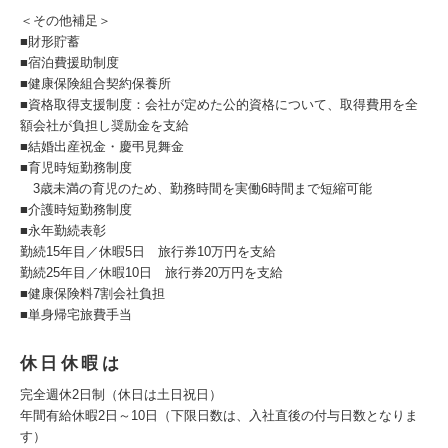
＜その他補足＞
■財形貯蓄
■宿泊費援助制度
■健康保険組合契約保養所
■資格取得支援制度：会社が定めた公的資格について、取得費用を全
額会社が負担し奨励金を支給
■結婚出産祝金・慶弔見舞金
■育児時短勤務制度
3歳未満の育児のため、勤務時間を実働6時間まで短縮可能
■介護時短勤務制度
■永年勤続表彰
勤続15年目／休暇5日 旅行券10万円を支給
勤続25年目／休暇10日 旅行券20万円を支給
■健康保険料7割会社負担
■単身帰宅旅費手当
休日休暇は
完全週休2日制（休日は土日祝日）
年間有給休暇2日～10日（下限日数は、入社直後の付与日数となりま
す）