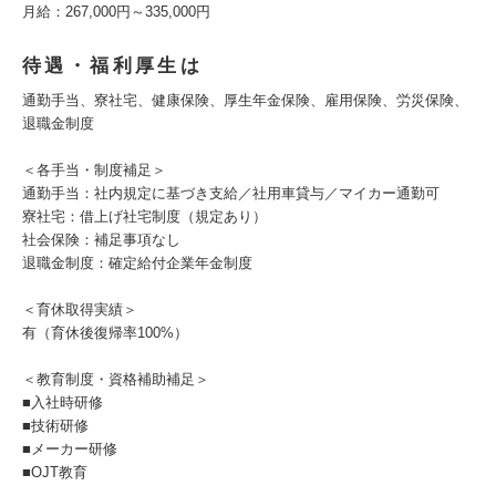
月給：267,000円～335,000円
待遇・福利厚生は
通勤手当、寮社宅、健康保険、厚生年金保険、雇用保険、労災保険、
退職金制度
＜各手当・制度補足＞
通勤手当：社内規定に基づき支給／社用車貸与／マイカー通勤可
寮社宅：借上げ社宅制度（規定あり）
社会保険：補足事項なし
退職金制度：確定給付企業年金制度
＜育休取得実績＞
有（育休後復帰率100%）
＜教育制度・資格補助補足＞
■入社時研修
■技術研修
■メーカー研修
■OJT教育