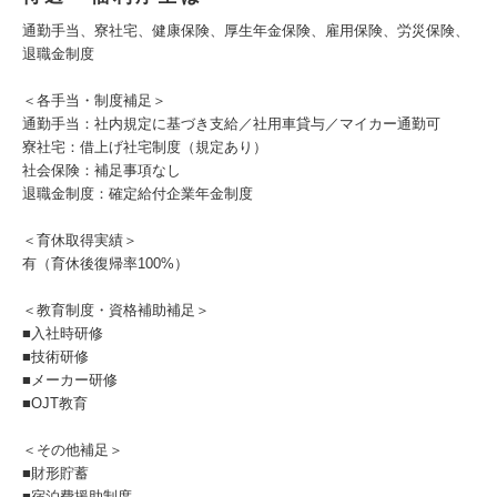
通勤手当、寮社宅、健康保険、厚生年金保険、雇用保険、労災保険、
退職金制度
＜各手当・制度補足＞
通勤手当：社内規定に基づき支給／社用車貸与／マイカー通勤可
寮社宅：借上げ社宅制度（規定あり）
社会保険：補足事項なし
退職金制度：確定給付企業年金制度
＜育休取得実績＞
有（育休後復帰率100%）
＜教育制度・資格補助補足＞
■入社時研修
■技術研修
■メーカー研修
■OJT教育
＜その他補足＞
■財形貯蓄
■宿泊費援助制度