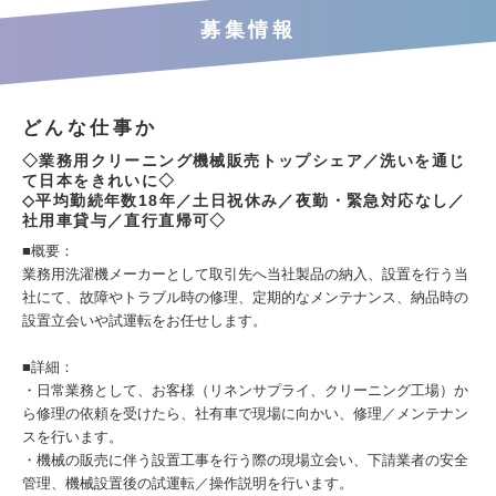
募集情報
どんな仕事か
◇業務用クリーニング機械販売トップシェア／洗いを通じ
て日本をきれいに◇
◇平均勤続年数18年／土日祝休み／夜勤・緊急対応なし／
社用車貸与／直行直帰可◇
■概要：
業務用洗濯機メーカーとして取引先へ当社製品の納入、設置を行う当
社にて、故障やトラブル時の修理、定期的なメンテナンス、納品時の
設置立会いや試運転をお任せします。
■詳細：
・日常業務として、お客様（リネンサプライ、クリーニング工場）か
ら修理の依頼を受けたら、社有車で現場に向かい、修理／メンテナン
スを行います。
・機械の販売に伴う設置工事を行う際の現場立会い、下請業者の安全
管理、機械設置後の試運転／操作説明を行います。