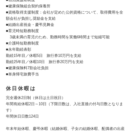
■健康保険組合契約保養所
■資格取得支援制度：会社が定めた公的資格について、取得費用を全
額会社が負担し奨励金を支給
■結婚出産祝金・慶弔見舞金
■育児時短勤務制度
3歳未満の育児のため、勤務時間を実働6時間まで短縮可能
■介護時短勤務制度
■永年勤続表彰
勤続15年目／休暇5日 旅行券10万円を支給
勤続25年目／休暇10日 旅行券20万円を支給
■健康保険料7割会社負担
■単身帰宅旅費手当
休日休暇は
完全週休2日制（休日は土日祝日）
年間有給休暇2日～10日（下限日数は、入社直後の付与日数となりま
す）
年間休日日数124日
年末年始休暇、慶弔休暇（結婚休暇、子女の結婚休暇、配偶者の出産