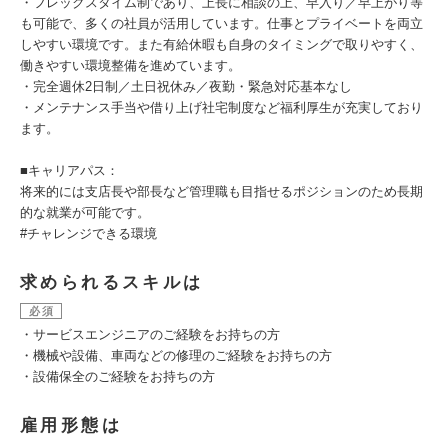
・フレックスタイム制であり、上長に相談の上、早入り／早上がり等
も可能で、多くの社員が活用しています。仕事とプライベートを両立
しやすい環境です。また有給休暇も自身のタイミングで取りやすく、
働きやすい環境整備を進めています。
・完全週休2日制／土日祝休み／夜勤・緊急対応基本なし
・メンテナンス手当や借り上げ社宅制度など福利厚生が充実しており
ます。
■キャリアパス：
将来的には支店長や部長など管理職も目指せるポジションのため長期
的な就業が可能です。
#チャレンジできる環境
求められるスキルは
必須
・サービスエンジニアのご経験をお持ちの方
・機械や設備、車両などの修理のご経験をお持ちの方
・設備保全のご経験をお持ちの方
雇用形態は