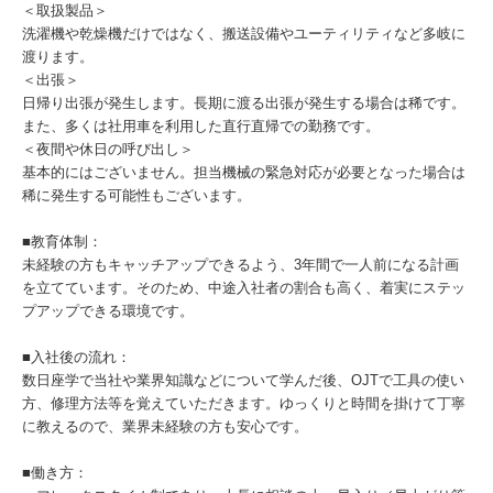
＜取扱製品＞
洗濯機や乾燥機だけではなく、搬送設備やユーティリティなど多岐に
渡ります。
＜出張＞
日帰り出張が発生します。長期に渡る出張が発生する場合は稀です。
また、多くは社用車を利用した直行直帰での勤務です。
＜夜間や休日の呼び出し＞
基本的にはございません。担当機械の緊急対応が必要となった場合は
稀に発生する可能性もございます。
■教育体制：
未経験の方もキャッチアップできるよう、3年間で一人前になる計画
を立てています。そのため、中途入社者の割合も高く、着実にステッ
プアップできる環境です。
■入社後の流れ：
数日座学で当社や業界知識などについて学んだ後、OJTで工具の使い
方、修理方法等を覚えていただきます。ゆっくりと時間を掛けて丁寧
に教えるので、業界未経験の方も安心です。
■働き方：