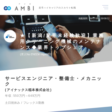
若手ハイキャリアのスカウト転職
掲載期間
26/07/30～26/08/12
★【新潟/業界未経験歓迎】業務
用クリーニング機械のメンテナ
ンス◆業界トップシェア
求人No.ENEDK-nigata01
サービスエンジニア・整備士・メカニッ
ク
アイナックス稲本株式会社
年収
550万円～649万円
土日祝休み
フレックス勤務