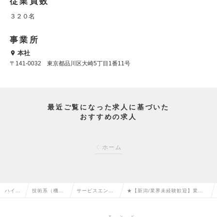
従業員数
３２０名
事業所
本社
〒141-0032 東京都品川区大崎5丁目1番11号
最近ご覧になった求人に基づいた
おすすめの求人
ホーム
ハイク
技術系（機
サービスエンジ
★【新潟/業界未経験歓迎】業務
ラス求
械・メカト
ニア・整備士・
用クリーニング機械のメンテナン