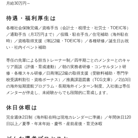
月給30万円～
待遇・福利厚生は
各種社会保険完備／資格手当（会計士・税理士・社労士・TOEIC等）
／通勤手当（月3万円まで）／役職・駐在手当／住宅補助（海外駐在
時）／資格取得支援（簿記2級・TOEIC等）／各種研修／誕生日お祝
い・社内イベント補助
専任の先輩による担当トレーナー制／四半期ごとのメンターとのキャ
リア面談（評価・育成連動）／朝の実務者研修・コンサルタント研
修・各種スキル研修／日商簿記2級の取得支援（受験料補助・専門学
校受講料割引・資格ボーナス）／推薦課題図書（TCG文庫）／2泊3日
の海外短期渡航プログラム・長期海外インターン制度。入社後は専任
メンターが伴走し、未経験からでも段階的に育成します。
休日休暇は
完全週休2日制（海外駐在時は現地カレンダーに準拠）／年間休日120
日以上／夏季・年末年始・慶弔・産前産後・育児休暇