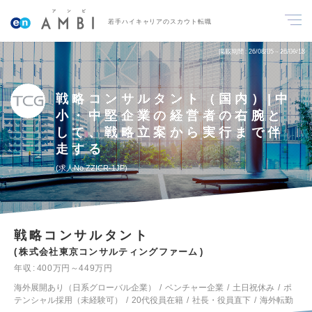
若手ハイキャリアのスカウト転職
掲載期間
26/08/05～26/08/18
戦略コンサルタント（国内）|中
小・中堅企業の経営者の右腕と
して、戦略立案から実行まで伴
走する
求人No.ZZICR-1JP
戦略コンサルタント
株式会社東京コンサルティングファーム
年収
400万円～449万円
海外展開あり（日系グローバル企業）
ベンチャー企業
土日祝休み
ポ
テンシャル採用（未経験可）
20代役員在籍
社長・役員直下
海外転勤