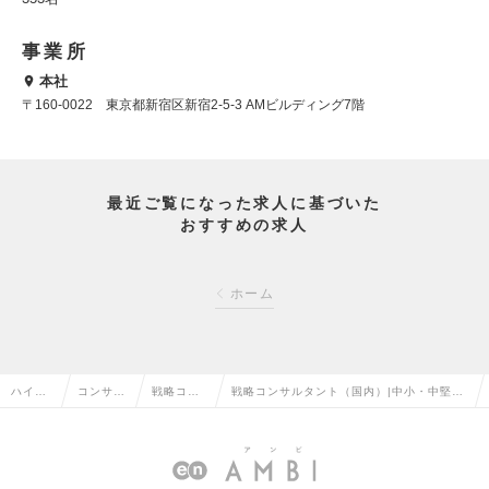
事業所
本社
〒160-0022 東京都新宿区新宿2-5-3 AMビルディング7階
最近ご覧になった求人に基づいた
おすすめの求人
ホーム
ハイク
コンサル
戦略コン
戦略コンサルタント（国内）|中小・中堅企
ラス求
タント系
サルタン
業の経営者の右腕として、戦略立案から実
人TOP
の転職
トの転職
行まで伴走するの求人情報