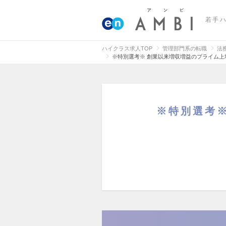
若手
ハイクラス求人TOP
管理部門系の転職
法
※特別選考※ 創業以来増収増益のプライム上場
※特別選考※