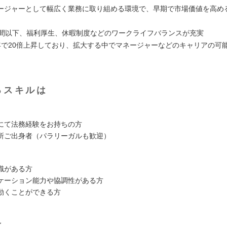
ージャーとして幅広く業務に取り組める環境で、早期で市場価値を高め
時間以下、福利厚生、休暇制度などのワークライフバランスが充実
年で20倍上昇しており、拡大する中でマネージャーなどのキャリアの可
るスキルは
にて法務経験をお持ちの方
所ご出身者（パラリーガルも歓迎）
識がある方
ケーション能力や協調性がある方
動くことができる方
は