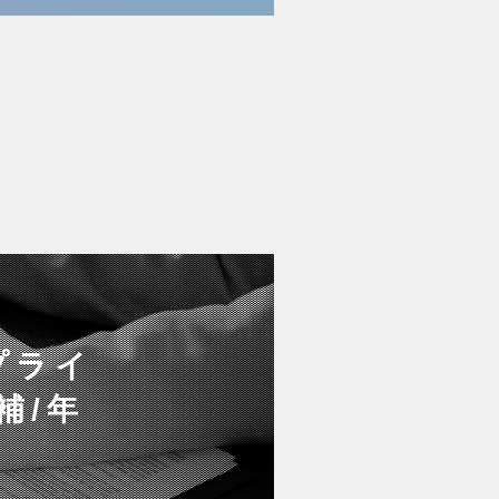
プライ
補/年