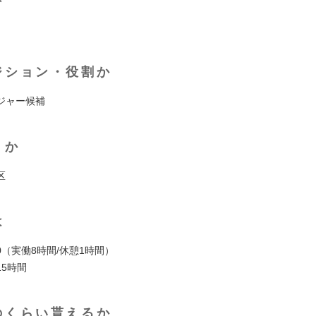
ジション・役割か
ジャー候補
くか
区
は
:00（実働8時間/休憩1時間）
5時間
のくらい貰えるか