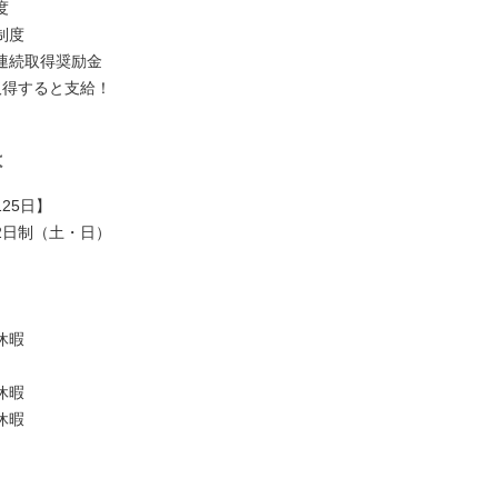
度
制度
連続取得奨励金
取得すると支給！
は
25日】
2日制（土・日）
休暇
休暇
休暇