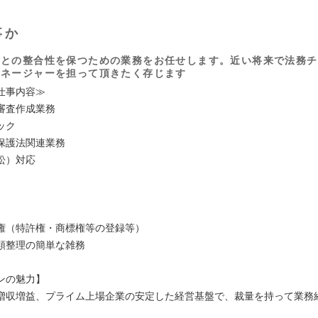
事か
約との整合性を保つための業務をお任せします。近い将来で法務チ
マネージャーを担って頂きたく存じます
仕事内容≫
審査作成業務
ック
保護法関連業務
訟）対応
権（特許権・商標権等の登録等）
類整理の簡単な雑務
ンの魅力】
増収増益、プライム上場企業の安定した経営基盤で、裁量を持って業務