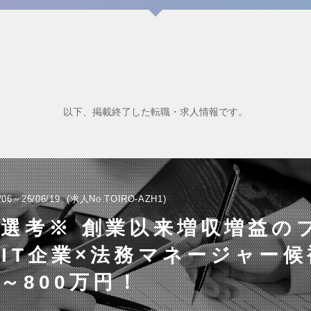
以下、掲載終了した転職・求人情報です。
/06～26/06/19
求人No.TOIRO-AZH1
選考※ 創業以来増収増益の
IT企業×法務マネージャー候
0～800万円！