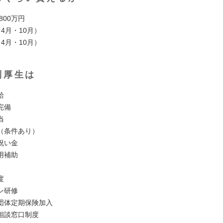
 800万円
4月・10月）
4月・10月）
利厚生は
給
完備
当
（条件あり）
祝い金
用補助
度
ン研修
団体定期保険加入
相談窓口制度