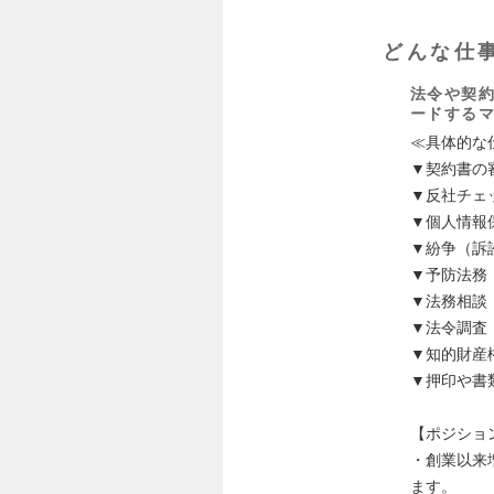
どんな仕
法令や契
ードする
≪具体的な
▼契約書の
▼反社チェ
▼個人情報
▼紛争（訴
▼予防法務
▼法務相談
▼法令調査
▼知的財産
▼押印や書
【ポジショ
・創業以来
ます。