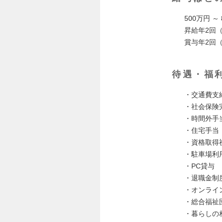
500万円 ～
昇給年2回（
賞与年2回（
待遇・福
・交通費支
・社会保険
・時間外手
・住宅手当
・資格取得
・駐車場利
・PC貸与
・退職金制
・オンライ
・総合福祉
・暮らしの