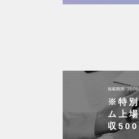
掲載期間
26/06
※特別
ム上場
収50