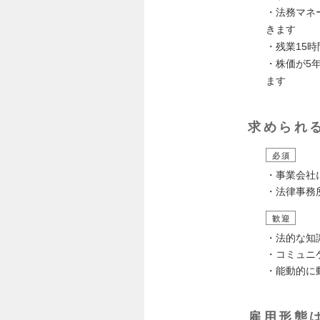
・法務マネ
きます
・残業15
・株価が5
ます
求められ
必須
・事業会社
・法律事務
歓迎
・法的な知
・コミュニ
・能動的に
雇用形態