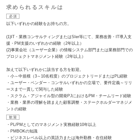
求められるスキルは
必須
以下いずれかの経験をお持ちの方。
(1)IT・業務コンサルティングまたはSIer等にて、業務改善・IT導入支
援・PM支援のいずれかの経験（2年以上）
(2)事業会社（ユーザー企業）の情報システム部門または業務部門での
プロジェクトマネジメント経験（2年以上）
加えて以下いずれかに該当する方を歓迎。
・小～中規模（3～10名程度）のプロジェクトリードまたはPL経験
・ユーザー・ベンダー・コンサルいずれかの立場で、要件定義～リリ
ースまで一貫して関与した経験
・スクラム・アジャイル型の開発PJにおけるPM・チームリード経験
・業務・業界の理解を踏まえた顧客調整・ステークホルダーマネジメ
ントの経験
歓迎
・PL/PMとしてのマネジメント実務経験10年以上
・PMBOKの知識
・ビジネスレベル以上の英語力または海外勤務・在住経験