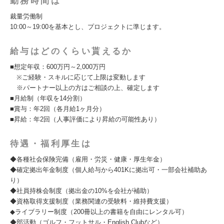
勤務時間は
裁量労働制
10:00～19:00を基本とし、プロジェクトに準じます。
給与はどのくらい貰えるか
■想定年収：600万円～2,000万円
※ご経験・スキルに応じて上限は変動します
※パートナー以上の方はご相談の上、確定します
■月給制（年収を14分割）
■賞与：年2回（各月給1ヶ月分）
■昇給：年2回（人事評価により昇給の可能性あり）
待遇・福利厚生は
◆各種社会保険完備（雇用・労災・健康・厚生年金）
◆確定拠出年金制度（個人給与から401Kに拠出可・一部会社補助あ
り）
◆社員持株会制度（拠出金の10%を会社が補助）
◆資格取得支援制度（業務関連の受験料・維持費支援）
◆ライブラリー制度（200冊以上の書籍を自由にレンタル可）
◆部活動（ゴルフ・フットサル・English Clubなど）