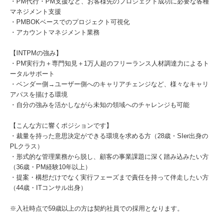
・PM代行・PM支援など、お客様先のプロジェクト成功に必要な各種
マネジメント支援
・PMBOKベースでのプロジェクト可視化
・アカウントマネジメント業務
【INTPMの強み】
・PM実行力＋専門知見＋1万人超のフリーランス人材調達力によるト
ータルサポート
・ベンダー側→ユーザー側へのキャリアチェンジなど、様々なキャリ
アパスを描ける環境
・自分の強みを活かしながら未知の領域へのチャレンジも可能
【こんな方に響くポジションです】
・裁量を持った意思決定ができる環境を求める方（28歳・SIer出身の
PLクラス）
・形式的な管理業務から脱し、顧客の事業課題に深く踏み込みたい方
（36歳・PM経験10年以上）
・提案・構想だけでなく実行フェーズまで責任を持って伴走したい方
（44歳・ITコンサル出身）
※入社時点で59歳以上の方は契約社員での採用となります。