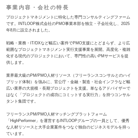
事業内容・会社の特長
プロジェクトマネジメントに特化した専門コンサルティングファーム
です。INTLOOP株式会社のPMO事業本部を独立・子会社化し、2025
年8月に設立されました。
戦略・業務・IT/DXなど幅広い案件でPMO支援にとどまらず、より広
範囲なプロジェクトマネジメント実行支援事業を展開。高度化・複雑
化する現代のプロジェクトにおいて、専門性の高いPMサービスを提
供します。
業界最大級のPM/PMO人材リソース（フリーランスコンサルとのハイ
ブリッド体制）を強みに、官公庁・金融・製造・社会インフラなど幅
広い業界の大規模・長期プロジェクトを支援。単なるアドバイザーで
はなく「プロジェクトの成功にコミットする実行力」を持つコンサル
タント集団です。
フリーランスPM/PMO人材マッチングプラットフォーム
「HighPerformer」を運営するINTLOOPグループの一員として、優秀
な人材リソースと大手企業案件をつなぐ独自のビジネスモデルを持っ
ています。