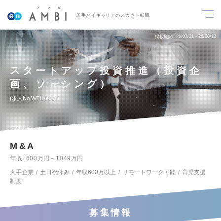
若手ハイキャリアのスカウト転職
掲載期間
26/07/31～26/08/13
スタートアップ投資推進（投資企
画、ソーシング）
求人No.WTH-s001
M&A
年収
600万円～1049万円
大手企業
土日祝休み
年収600万以上
リモートワーク可能
育児支援
制度
募集情報