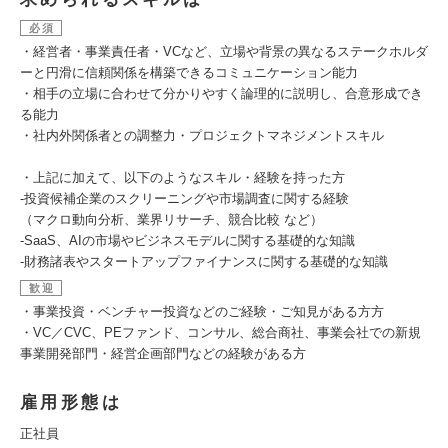
必須
・経営者・事業責任者・VCなど、立場や背景の異なるステークホルダ
ーと円滑に信頼関係を構築できるコミュニケーション能力
・相手の立場に合わせて分かりやすく論理的に説明し、合意形成でき
る能力
・社内外関係者との調整力・プロジェクトマネジメントスキル
・上記に加えて、以下のようなスキル・経験を持った方
-投資候補企業のスクリーニングや市場調査に関する経験
（マクロ動向分析、業界リサーチ、競合比較 など）
-SaaS、AIの市場やビジネスモデルに関する基礎的な知識
-財務諸表やスタートアップファイナンスに関する基礎的な知識
歓迎
・事業投資・ベンチャー投資などのご経験・ご知見がある方方
・VC／CVC、PEファンド、コンサル、総合商社、事業会社での新規
事業開発部門・経営企画部門などの経験がある方
雇用形態は
正社員