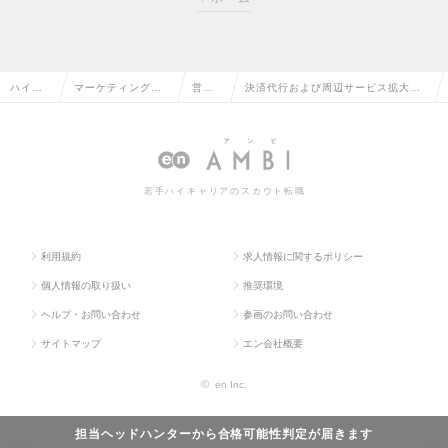
ハイク
マーケティング・
営業
決済代行および周辺サービス拡大、
ラス求
販促企画・商品開
企画
付加価値向上に向けた戦略/企画/営
人TOP
発系の転職
の転
業担当の求人情報
職
若手ハイキャリアのスカウト転職
利用規約
求人情報に関するポリシー
個人情報の取り扱い
推奨環境
ヘルプ・お問い合わせ
参画のお問い合わせ
サイトマップ
エン会社概要
©
en Inc.
担当ヘッドハンターから
合格可能性判定
が届きます