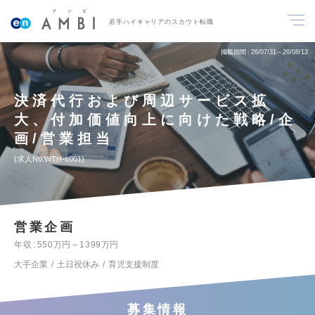
若手ハイキャリアのスカウト転職
掲載期間
26/07/31～26/08/13
決済代行および周辺サービス拡
大、付加価値向上に向けた戦略/企
画/営業担当
求人No.WTH-s001
営業企画
年収
550万円～1399万円
大手企業
土日祝休み
育児支援制度
募集情報