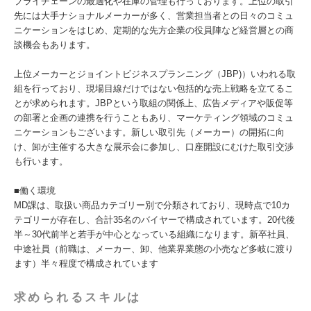
プライチェーンの最適化や在庫の管理も行っております。上位の取引
先には大手ナショナルメーカーが多く、営業担当者との日々のコミュ
ニケーションをはじめ、定期的な先方企業の役員陣など経営層との商
談機会もあります。
上位メーカーとジョイントビジネスプランニング（JBP)）いわれる取
組を行っており、現場目線だけではない包括的な売上戦略を立てるこ
とが求められます。JBPという取組の関係上、広告メディアや販促等
の部署と企画の連携を行うこともあり、マーケティング領域のコミュ
ニケーションもございます。新しい取引先（メーカー）の開拓に向
け、卸が主催する大きな展示会に参加し、口座開設にむけた取引交渉
も行います。
■働く環境
MD課は、取扱い商品カテゴリー別で分類されており、現時点で10カ
テゴリーが存在し、合計35名のバイヤーで構成されています。20代後
半～30代前半と若手が中心となっている組織になります。新卒社員、
中途社員（前職は、メーカー、卸、他業界業態の小売など多岐に渡り
ます）半々程度で構成されています
求められるスキルは