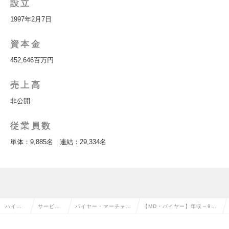
設立
1997年2月7日
資本金
452,646百万円
売上高
非公開
従業員数
単体：9,885名 連結：29,334名
ハイク
サービ
バイヤー・マーチャン
【MD・バイヤー】年収～900
ラス求
ス・流通
ダイザー（MD）・VM
万｜日用品特化のECサービス