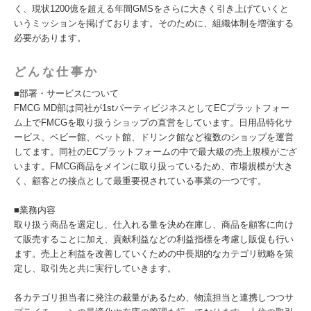
く、現状1200億を超える年間GMSをさらに大きく引き上げていくと
いうミッションを掲げております。そのために、組織体制を増強する
必要があります。
どんな仕事か
■部署・サービスについて
FMCG MD部は同社が1stパーティビジネスとしてECプラットフォー
ム上でFMCGを取り扱うショップの直営をしています。日用品特化サ
ービス、ベビー館、ペット館、ドリンク館など複数のショップを運営
してます。同社のECプラットフォームの中で最大級の売上規模がござ
います。FMCG商品をメインに取り扱っているため、市場規模が大き
く、顧客との接点として最重要視されている事業の一つです。
■業務内容
取り扱う商品を選定し、仕入れる量を決め在庫し、商品を顧客に向け
て販売することに加え、貢献利益などの利益指標を考慮し販促も行い
ます。売上と利益を改善していくための中長期的なカテゴリ戦略を策
定し、取引先と共に実行していきます。
各カテゴリ担当者に発注の裁量があるため、物流担当と連携しつつサ