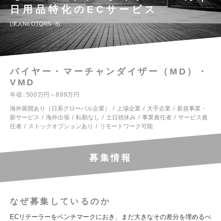
日用品特化のECサービス
求人No.OTQRN--8
バイヤー・マーチャンダイザー（MD）・
VMD
年収
500万円～899万円
海外展開あり（日系グローバル企業）
上場企業
大手企業
新規事業・
新サービス
海外出張
転勤なし
土日祝休み
事業責任者
サービス責
任者
ストックオプションあり
リモートワーク可能
募集情報
なぜ募集しているのか
ECリテーラーをベンチマークにおき、まだ大きなその差分を埋めるべ