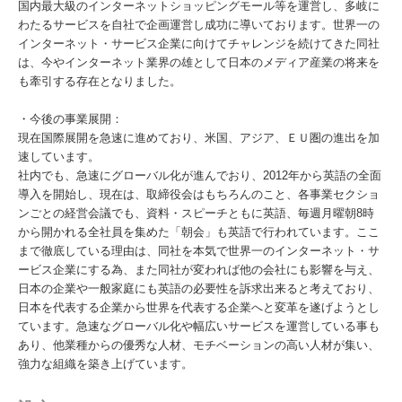
国内最大級のインターネットショッピングモール等を運営し、多岐に
わたるサービスを自社で企画運営し成功に導いております。世界一の
インターネット・サービス企業に向けてチャレンジを続けてきた同社
は、今やインターネット業界の雄として日本のメディア産業の将来を
も牽引する存在となりました。
・今後の事業展開：
現在国際展開を急速に進めており、米国、アジア、ＥＵ圏の進出を加
速しています。
社内でも、急速にグローバル化が進んでおり、2012年から英語の全面
導入を開始し、現在は、取締役会はもちろんのこと、各事業セクショ
ンごとの経営会議でも、資料・スピーチともに英語、毎週月曜朝8時
から開かれる全社員を集めた「朝会」も英語で行われています。ここ
まで徹底している理由は、同社を本気で世界一のインターネット・サ
ービス企業にする為、また同社が変われば他の会社にも影響を与え、
日本の企業や一般家庭にも英語の必要性を訴求出来ると考えており、
日本を代表する企業から世界を代表する企業へと変革を遂げようとし
ています。急速なグローバル化や幅広いサービスを運営している事も
あり、他業種からの優秀な人材、モチベーションの高い人材が集い、
強力な組織を築き上げています。