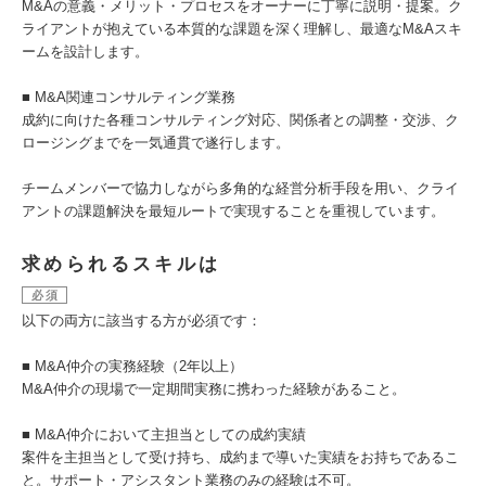
M&Aの意義・メリット・プロセスをオーナーに丁寧に説明・提案。ク
ライアントが抱えている本質的な課題を深く理解し、最適なM&Aスキ
ームを設計します。
■ M&A関連コンサルティング業務
成約に向けた各種コンサルティング対応、関係者との調整・交渉、ク
ロージングまでを一気通貫で遂行します。
チームメンバーで協力しながら多角的な経営分析手段を用い、クライ
アントの課題解決を最短ルートで実現することを重視しています。
求められるスキルは
必須
以下の両方に該当する方が必須です：
■ M&A仲介の実務経験（2年以上）
M&A仲介の現場で一定期間実務に携わった経験があること。
■ M&A仲介において主担当としての成約実績
案件を主担当として受け持ち、成約まで導いた実績をお持ちであるこ
と。サポート・アシスタント業務のみの経験は不可。