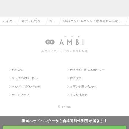
ハイクラ
経営・経営企
M&A
M&Aコンサルタント / 案件開拓から成約
ス求人T
画・事業企画系
の転
まで一気通貫担当（リンクタイズワーク
OP
の転職
職
ス）の求人情報
若手ハイキャリアのスカウト転職
利用規約
求人情報に関するポリシー
個人情報の取り扱い
推奨環境
ヘルプ・お問い合わせ
参画のお問い合わせ
サイトマップ
エン会社概要
©
en Inc.
担当ヘッドハンターから
合格可能性判定
が届きます