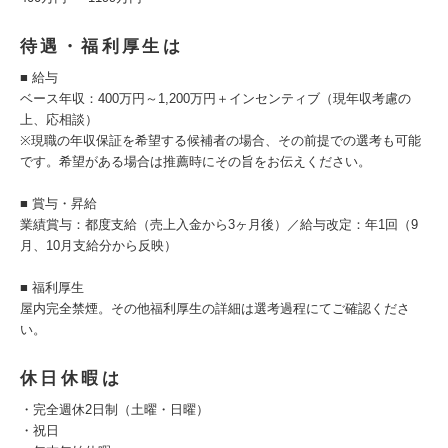
待遇・福利厚生は
■ 給与
ベース年収：400万円～1,200万円＋インセンティブ（現年収考慮の
上、応相談）
※現職の年収保証を希望する候補者の場合、その前提での選考も可能
です。希望がある場合は推薦時にその旨をお伝えください。
■ 賞与・昇給
業績賞与：都度支給（売上入金から3ヶ月後）／給与改定：年1回（9
月、10月支給分から反映）
■ 福利厚生
屋内完全禁煙。その他福利厚生の詳細は選考過程にてご確認くださ
い。
休日休暇は
・完全週休2日制（土曜・日曜）
・祝日