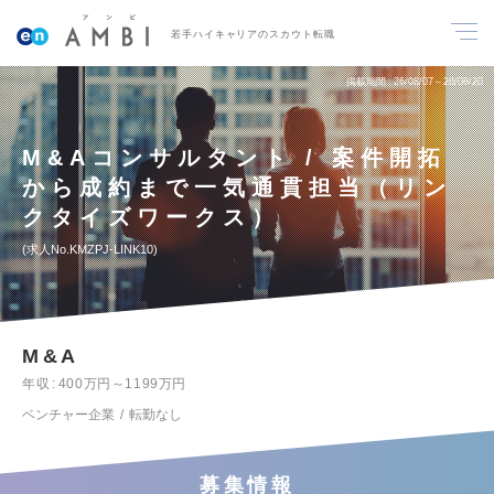
若手ハイキャリアのスカウト転職
掲載期間
26/08/07～26/08/20
M&Aコンサルタント / 案件開拓
から成約まで一気通貫担当（リン
クタイズワークス）
求人No.KMZPJ-LINK10
M&A
年収
400万円～1199万円
ベンチャー企業
転勤なし
募集情報