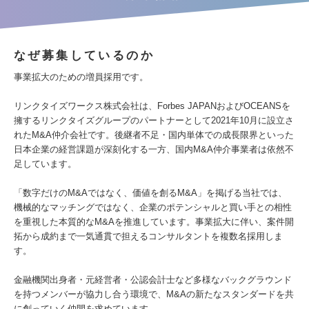
なぜ募集しているのか
事業拡大のための増員採用です。
リンクタイズワークス株式会社は、Forbes JAPANおよびOCEANSを
擁するリンクタイズグループのパートナーとして2021年10月に設立さ
れたM&A仲介会社です。後継者不足・国内単体での成長限界といった
日本企業の経営課題が深刻化する一方、国内M&A仲介事業者は依然不
足しています。
「数字だけのM&Aではなく、価値を創るM&A」を掲げる当社では、
機械的なマッチングではなく、企業のポテンシャルと買い手との相性
を重視した本質的なM&Aを推進しています。事業拡大に伴い、案件開
拓から成約まで一気通貫で担えるコンサルタントを複数名採用しま
す。
金融機関出身者・元経営者・公認会計士など多様なバックグラウンド
を持つメンバーが協力し合う環境で、M&Aの新たなスタンダードを共
に創っていく仲間を求めています。