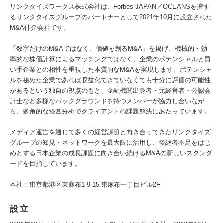
リンクタイズワークス株式会社は、Forbes JAPAN／OCEANSを擁す
るリンクタイズグループのパートナーとして2021年10月に設立された
M&A仲介会社です。
「数字だけのM&Aではなく、価値を創るM&A」を掲げ、機械的・効
率的な株価計算によるマッチングではなく、企業のポテンシャルと買
い手企業との相性を重視した本質的なM&Aを実現します。ポテンシャ
ルを秘めた企業であれば収益化できていなくても十分に評価の可能性
があるという独自の視点のもと、金融機関出身者・元経営者・公認会
計士など多様なバックグラウンドを持つメンバーが協力し合いなが
ら、多角的な経営分析でクライアントの課題解決にあたっています。
メディア運営を通じて多くの経営課題と向き合ってきたリンクタイズ
グループの知見・ネットワークを最大限に活用し、後継者不足をはじ
めとする日本企業の成長課題に向き合い続けるM&Aの新しいスタンダ
ードを目指しています。
本社：東京都港区東麻布1-9-15 東麻布一丁目ビル2F
設立