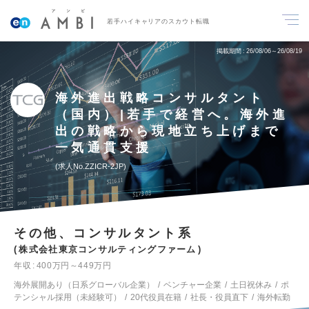
若手ハイキャリアのスカウト転職
掲載期間
26/08/06～26/08/19
海外進出戦略コンサルタント
（国内）|若手で経営へ。海外進
出の戦略から現地立ち上げまで
一気通貫支援
求人No.ZZICR-2JP
その他、コンサルタント系
株式会社東京コンサルティングファーム
年収
400万円～449万円
海外展開あり（日系グローバル企業）
ベンチャー企業
土日祝休み
ポ
テンシャル採用（未経験可）
20代役員在籍
社長・役員直下
海外転勤