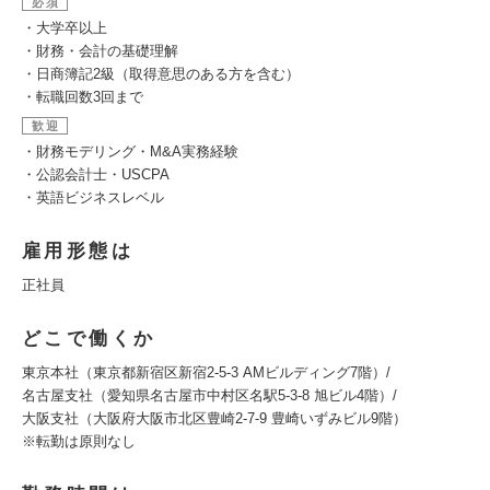
必須
・大学卒以上
・財務・会計の基礎理解
・日商簿記2級（取得意思のある方を含む）
・転職回数3回まで
歓迎
・財務モデリング・M&A実務経験
・公認会計士・USCPA
・英語ビジネスレベル
雇用形態は
正社員
どこで働くか
東京本社（東京都新宿区新宿2-5-3 AMビルディング7階）/
名古屋支社（愛知県名古屋市中村区名駅5-3-8 旭ビル4階）/
大阪支社（大阪府大阪市北区豊崎2-7-9 豊崎いずみビル9階）
※転勤は原則なし