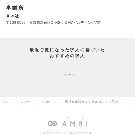
事業所
本社
〒160-0022 東京都新宿区新宿2-5-3 AMビルディング7階
最近ご覧になった求人に基づいた
おすすめの求人
ホーム
ハイク
コンサル
その他、コ
海外進出戦略コンサルタント（国内）|若
ラス求
タント系
ンサルタン
手で経営へ。海外進出の戦略から現地立ち
人TOP
の転職
ト系の転職
上げまで一気通貫支援の求人情報
若手ハイキャリアのスカウト転職