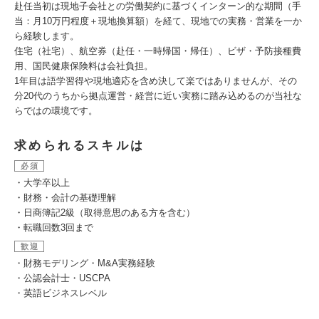
赴任当初は現地子会社との労働契約に基づくインターン的な期間（手
当：月10万円程度＋現地換算額）を経て、現地での実務・営業を一か
ら経験します。
住宅（社宅）、航空券（赴任・一時帰国・帰任）、ビザ・予防接種費
用、国民健康保険料は会社負担。
1年目は語学習得や現地適応を含め決して楽ではありませんが、その
分20代のうちから拠点運営・経営に近い実務に踏み込めるのが当社な
らではの環境です。
求められるスキルは
必須
・大学卒以上
・財務・会計の基礎理解
・日商簿記2級（取得意思のある方を含む）
・転職回数3回まで
歓迎
・財務モデリング・M&A実務経験
・公認会計士・USCPA
・英語ビジネスレベル