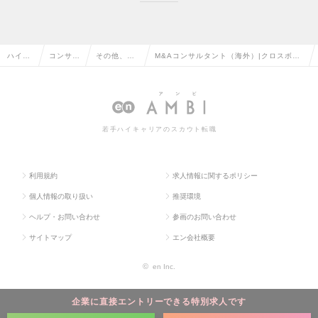
ハイク
コンサル
その他、コ
M&Aコンサルタント（海外）|クロスボー
ラス求
タント系
ンサルタン
ダーM&Aで、企業の事業承継と成長戦略
人TOP
の転職
ト系の転職
の実現を支援する。の求人情報
若手ハイキャリアのスカウト転職
利用規約
求人情報に関するポリシー
個人情報の取り扱い
推奨環境
ヘルプ・お問い合わせ
参画のお問い合わせ
サイトマップ
エン会社概要
©
en Inc.
企業に直接エントリーできる特別求人です