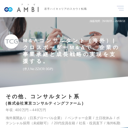
若手ハイキャリアのスカウト転職
掲載期間
26/08/05～26/08/18
M&Aコンサルタント（海外）|
クロスボーダーM&Aで、企業の
事業承継と成長戦略の実現を支
援する。
求人No.ZZICR-3GP
その他、コンサルタント系
株式会社東京コンサルティングファーム
年収
400万円～449万円
海外展開あり（日系グローバル企業）
ベンチャー企業
土日祝休み
ポ
テンシャル採用（未経験可）
20代役員在籍
社長・役員直下
海外転勤