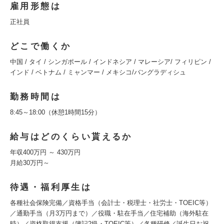
雇用形態は
正社員
どこで働くか
中国 / タイ / シンガポール / インドネシア / マレーシア/ フィリピン /
インド / ベトナム / ミャンマー / メキシコ/バングラディシュ
勤務時間は
8:45～18:00（休憩1時間15分）
給与はどのくらい貰えるか
年収400万円 ～ 430万円
月給30万円～
待遇・福利厚生は
各種社会保険完備／資格手当（会計士・税理士・社労士・TOEIC等）
／通勤手当（月3万円まで）／役職・駐在手当／住宅補助（海外駐在
時）／資格取得支援（簿記2級・TOEIC等）／各種研修／誕生日お祝