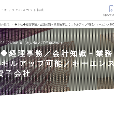
ハイキャリアのスカウト転職
初めて
理の転職
◆本社◆経理事務／会計知識＋業務改善にてスキルアップ可能／キーエンス10
/05～26/08/18
求人No.ACDE-862961
社◆経理事務／会計知識＋業務
キルアップ可能／キーエンス
資子会社