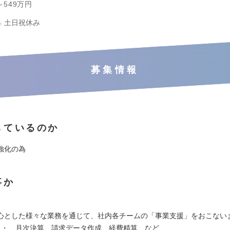
～549万円
土日祝休み
募集情報
しているのか
強化の為
事か
心とした様々な業務を通じて、社内各チームの「事業支援」をおこない
・・ 月次決算、請求データ作成、経費精算 など