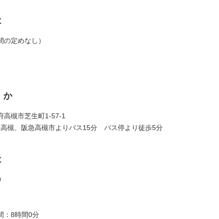
は
間の定めなし）
くか
高槻市芝生町1-57-1
R高槻、阪急高槻市よりバス15分 バス停より徒歩5分
は
0
間：8時間0分