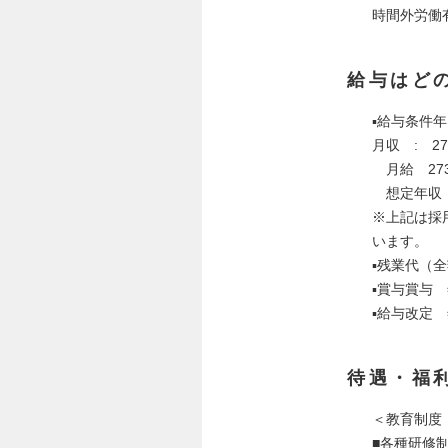
時間外労働
給与はど
▪給与条件年
月収 : 27
月給 273
想定年収 
※上記は採
います。
▪残業代（
▪賞与賞与 
▪給与改定 
待遇・福
＜教育制度
■各種研修