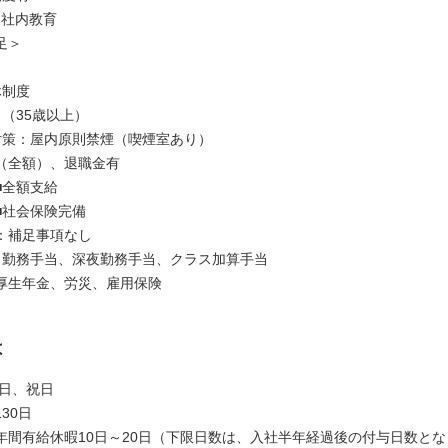
る社内教育
足＞
休制度
（35歳以上）
対策：屋内原則禁煙（喫煙室あり）
（全額）、退職金有
■全額支給
■社会保険完備
：補足事項なし
日勤務手当、深夜勤務手当、クラス加算手当
厚生年金、労災、雇用保険
は
日、祝日
30日
年間有給休暇10日～20日（下限日数は、入社半年経過後の付与日数と