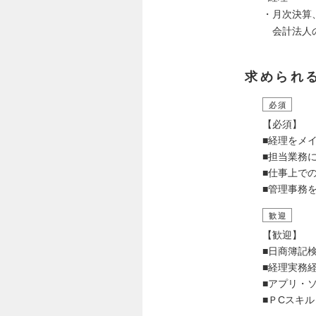
・月次決算
会計法人の
求められ
必須
【必須】
■経理をメ
■担当業務
■仕事上で
■管理事務
歓迎
【歓迎】
■日商簿記
■経理実務
■アプリ・
■ＰCスキル