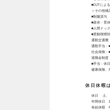
■OJTによ
＜その他補
■制服貸与
■産休・育
■人間ドック
■受動喫煙
通勤交通費
通勤手当：
社会保険：
退職金制度
■手当：休
健康保険、
休日休暇
休日 土、
年間休日 1
有給休暇 