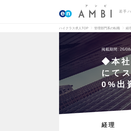
若手
ハイクラス求人TOP
管理部門系の転職
経
掲載期間
26/08
◆本
にてス
0%出
経理