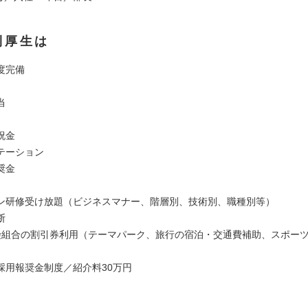
利厚生は
度完備
当
祝金
テーション
奨金
ン研修受け放題（ビジネスマナー、階層別、技術別、職種別等）
断
保険組合の割引券利用（テーマパーク、旅行の宿泊・交通費補助、スポー
）
採用報奨金制度／紹介料30万円