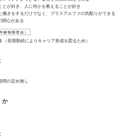
ことが好き、人に何かを教えることが好き
た働きをするだけでなく、プラスアルファの気配りができる
への関心がある
年齢制限理由）
35歳 （長期勤続によりキャリア形成を図るため）
は
期間の定め無し
くか
は