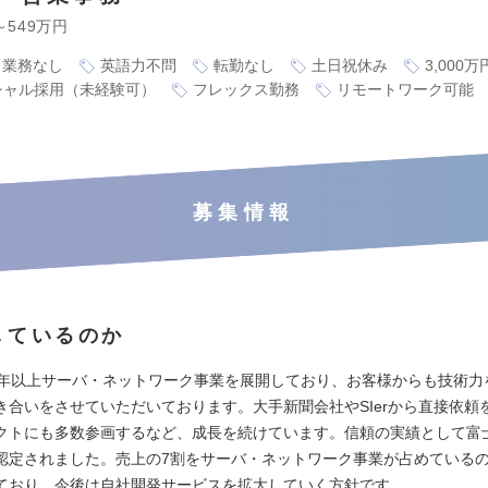
～549万円
ト業務なし
英語力不問
転勤なし
土日祝休み
3,000
シャル採用（未経験可）
フレックス勤務
リモートワーク可能
募集情報
しているのか
0年以上サーバ・ネットワーク事業を展開しており、お客様からも技術力
き合いをさせていただいております。大手新聞会社やSIerから直接依頼
クトにも多数参画するなど、成長を続けています。信頼の実績として富
認定されました。売上の7割をサーバ・ネットワーク事業が占めている
ており、今後は自社開発サービスを拡大していく方針です。