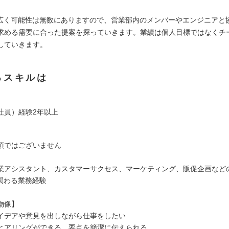
幅広く可能性は無数にありますので、営業部内のメンバーやエンジニアと
求める需要に合った提案を探っていきます。業績は個人目標ではなくチ
していきます。
るスキルは
社員）経験2年以上
須ではございません
業アシスタント、カスタマーサクセス、マーケティング、販促企画など
に関わる業務経験
物像】
イデアや意見を出しながら仕事をしたい
ヒアリングができる、要点を簡潔に伝えられる