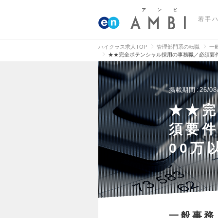
若手
ハイクラス求人TOP
管理部門系の転職
一
★★完全ポテンシャル採用の事務職／必須要件
掲載期間
26/08
★★
須要件
00万
一般事務