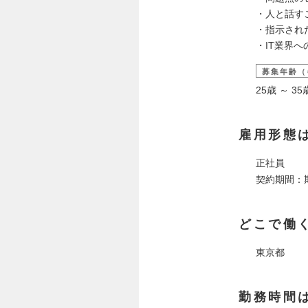
・人と話す
・指示され
・IT業界
募集年齢（
25歳 ～ 
雇用形態
正社員
契約期間：
どこで働
東京都
勤務時間