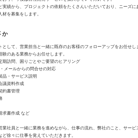
と実績から、プロジェクトの依頼をたくさんいただいており、ニーズに
人材を募集をします。
事か
トとして、営業担当と一緒に既存のお客様のフォローアップをお任せし
経験のある業務からお任せします。
定期訪問、困りごとやご要望のヒアリング
話・メールからの問合せの対応
製品・サービス説明
会議資料作成
契約書管理
務
請求書作成 など
営業社員と⼀緒に業務を進めながら、仕事の流れ、弊社のこと、サービ
など徐々に仕事を覚えていただきます。