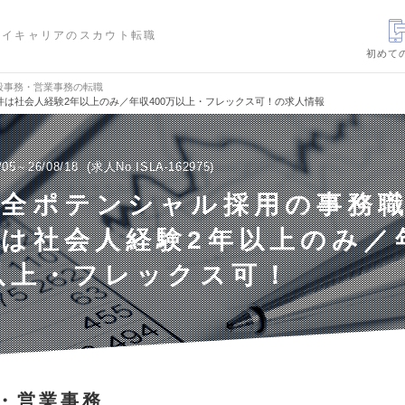
ハイキャリアのスカウト転職
初めて
般事務・営業事務の転職
は社会人経験2年以上のみ／年収400万以上・フレックス可！の求人情報
/05～26/08/18
求人No.ISLA-162975
完全ポテンシャル採用の事務
は社会人経験2年以上のみ／
以上・フレックス可！
・営業事務