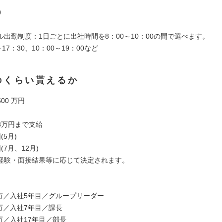
0
ル出勤制度：1日ごとに出社時間を8：00～10：00の間で選べます。
17：30、10：00～19：00など
のくらい貰えるか
500 万円
3万円まで支給
(5月)
(7月、12月)
経験・面接結果等に応じて決定されます。
0万／入社5年目／グループリーダー
0万／入社7年目／課長
0万／入社17年目／部長