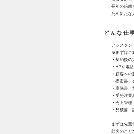
長年の信頼
ため新たな
どんな仕
アシスタン
※まずはご
・契約後の
・HPや電
・顧客への
・提案書・
・稟議書、
・受発注業
・売上管理
・見積書、
まずは先輩
顧客のこと