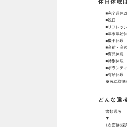
休日休暇
■完全週休
■祝日
■リフレッ
■年末年始
■慶弔休暇
■産前・産
■育児休暇
■特別休暇
■ボランテ
■有給休暇
※有給取得率
どんな選
書類選考
▼
1次面接(