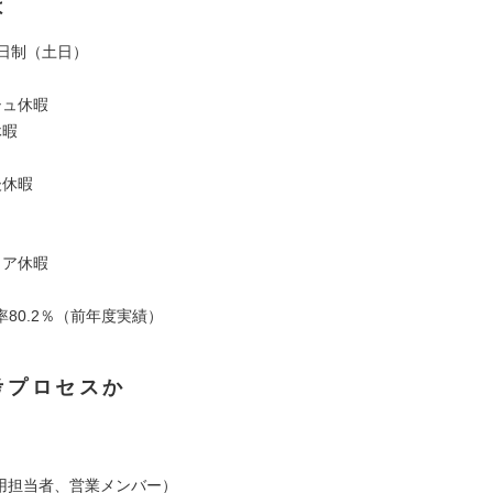
は
2日制（土日）
シュ休暇
休暇
後休暇
ィア休暇
80.2％（前年度実績）
考プロセスか
採用担当者、営業メンバー）