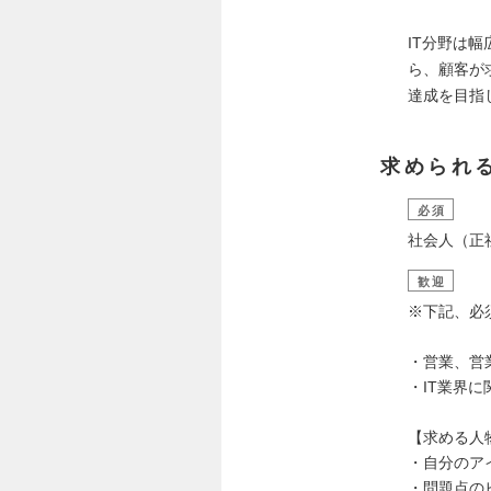
IT分野は
ら、顧客が
達成を目指
求められ
必須
社会人（正
歓迎
※下記、必
・営業、営
・IT業界
【求める人
・自分のア
・問題点の