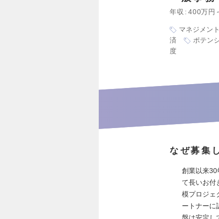
年収
400万円
マネジメン
済
ポテン
度
なぜ募集
創業以来3
て長いお付
模プロジェ
ートナーに
盤は安定し