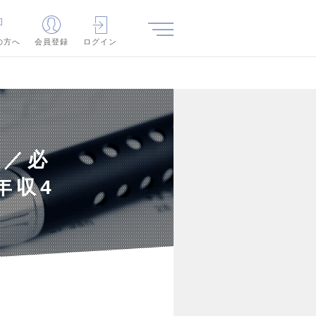
の方へ
会員登録
ログイン
職／必
年収4