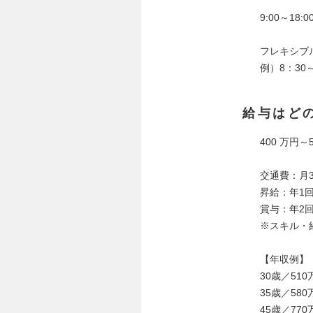
9:00～18:0
フレキシブ
例）8：30～
給与はど
400 万円～
交通費：月
昇給：年1回
賞与：年2回
※スキル・
【年収例】
30歳／51
35歳／58
45歳／77