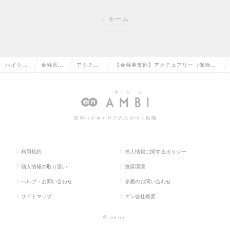
ホーム
ハイクラ
金融系専
アクチュ
【金融事業部】アクチュアリー（保険）
ス求人T
門職の転
アリーの
【業界未経験歓迎】（Mgrクラス）の求
OP
職
転職
人情報
若手ハイキャリアのスカウト転職
利用規約
求人情報に関するポリシー
個人情報の取り扱い
推奨環境
ヘルプ・お問い合わせ
参画のお問い合わせ
サイトマップ
エン会社概要
©
en Inc.