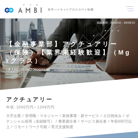
若手ハイキャリアのスカウト転職
掲載期間
26/08/02～26/08/15
【金融事業部】アクチュアリー
（保険）【業界未経験歓迎】（Mg
rクラス）
求人No.GRAND-260605KN
アクチュアリー
年収
1000万円～1249万円
大手企業
管理職・マネジャー
新規事業・新サービス
土日祝休み
ポ
テンシャル採用（未経験可）
事業責任者
サービス責任者
年収600万以
上
リモートワーク可能
育児支援制度